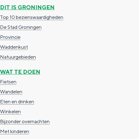
e
h
S
DIT IS GRONINGEN
r
e
i
Top 10 bezienswaardigheden
t
E
e
De Stad Groningen
a
n
z
Provincie
a
g
u
Waddenkust
l
l
r
Natuurgebieden
H
i
d
WAT TE DOEN
u
s
e
Fietsen
i
h
u
Wandelen
d
p
t
Eten en drinken
i
a
s
Winkelen
g
g
c
Bijzonder overnachten
e
e
h
Met kinderen
t
e