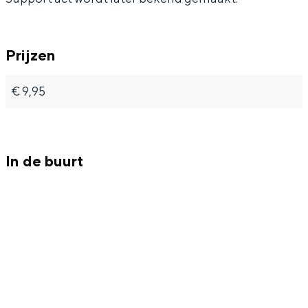
Prijzen
Bijzonder overnachten
€ 9,95
Overnachten was nog nooit zo leuk. Van
slapen in een voormalige graanzolder
van een molen tot overnachten in een
iglo van stro: Groningen biedt voor ieder
In de buurt
wat wils.
Fietsen
Wandelen
Eten & drinken
Winkelen
Overnachten