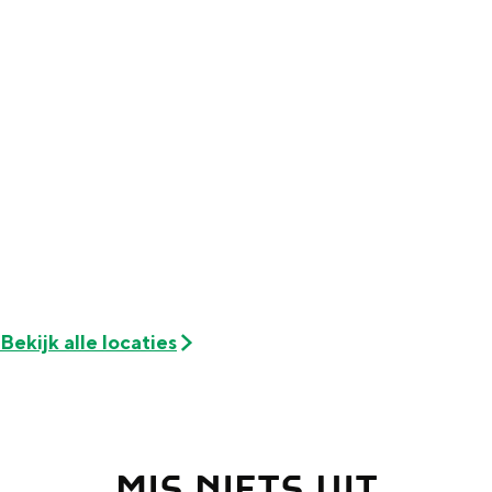
Met kinderen
Theater, muziek en musea
REISIDEEËN
Een week in Stad en Ommeland
Een dag op pad in Groningen stad
Bekijk alle locaties
Dagtripjes zonder auto
MIS NIETS UIT