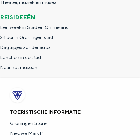
Theater, muziek en musea
a
n
a
S
REISIDEEËN
l
e
Een week in Stad en Ommeland
:
i
24 uur in Groningen stad
N
t
Dagtripjes zonder auto
e
e
Lunchen in de stad
d
Naar het museum
e
r
l
a
TOERISTISCHE INFORMATIE
n
Groningen Store
d
Nieuwe Markt 1
s