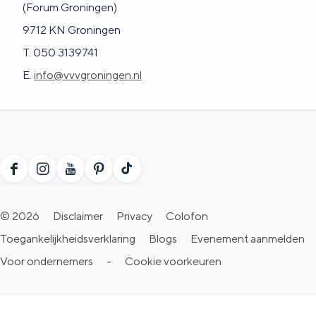
(Forum Groningen)
9712 KN Groningen
T. 050 3139741
E.
info@vvvgroningen.nl
F
I
Y
P
T
a
n
o
i
i
© 2026
Disclaimer
Privacy
Colofon
c
s
u
n
k
Toegankelijkheidsverklaring
Blogs
Evenement aanmelden
e
t
T
t
T
Voor ondernemers
-
Cookie voorkeuren
b
a
u
e
o
o
g
b
r
k
o
r
e
e
V