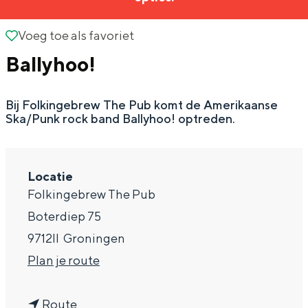
g
Wat ga jij doen?
e
Voeg toe als favoriet
Voeg toe als favoriet
Zomerwandelingen in Groningen
Ballyhoo!
Zwemplekken
Bij Folkingebrew The Pub komt de Amerikaanse
DIT IS GRONINGEN
Ska/Punk rock band Ballyhoo! optreden.
Locatie
Folkingebrew The Pub
Boterdiep 75
9712ll
Groningen
n
Plan je route
Top 10
a
bezienswaardigheden
n
a
Route