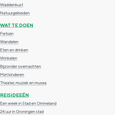
a
n
Waddenkust
a
S
Natuurgebieden
l
e
WAT TE DOEN
:
i
Fietsen
N
t
Wandelen
e
e
Eten en drinken
d
Winkelen
e
Bijzonder overnachten
r
Met kinderen
l
Theater, muziek en musea
a
n
REISIDEEËN
d
Een week in Stad en Ommeland
s
24 uur in Groningen stad