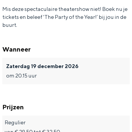
Mis deze spectaculaire theatershow niet! Boek nu je
tickets en beleef 'The Party of the Year!’ bij jou in de
buurt.
Bijzonder overnachten
Overnachten was nog nooit zo leuk. Van
Wanneer
slapen in een voormalige graanzolder
van een molen tot overnachten in een
iglo van stro: Groningen biedt voor ieder
Zaterdag 19 december 2026
wat wils.
om 20.15 uur
Fietsen
Wandelen
Eten & drinken
Prijzen
Winkelen
Regulier
Overnachten
van € 29,50 tot € 32,50