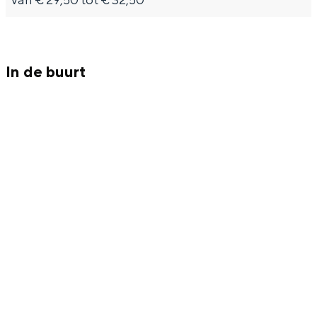
Met kinderen
Theater, muziek en musea
In de buurt
REISIDEEËN
Een week in Stad en Ommeland
Een dag op pad in Groningen stad
Dagtripjes zonder auto