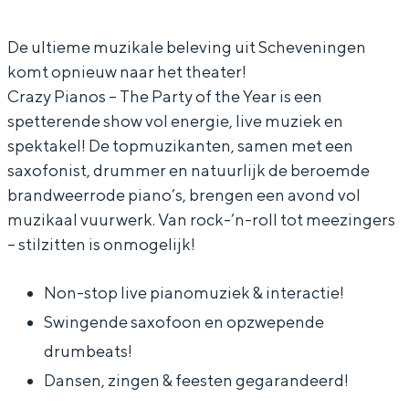
i
z
a
P
In Groningen ligt het allemaal opvallend
dicht bij elkaar. De levendigheid van de
a
y
z
i
De ultieme muzikale beleving uit Scheveningen
stad, de stilte van een hofje, de
komt opnieuw naar het theater!
n
P
y
a
weidsheid van het ommeland en de
Crazy Pianos – The Party of the Year is een
sporen van een eeuwenoud verleden.
o
i
P
n
spetterende show vol energie, live muziek en
s
a
i
o
Stad
spektakel! De topmuzikanten, samen met een
n
a
s
Provincie
saxofonist, drummer en natuurlijk de beroemde
o
n
brandweerrode piano’s, brengen een avond vol
Waddenkust
muzikaal vuurwerk. Van rock-’n-roll tot meezingers
s
o
Natuurgebieden
– stilzitten is onmogelijk!
s
WAT TE DOEN
Non-stop live pianomuziek & interactie!
Swingende saxofoon en opzwepende
drumbeats!
Dansen, zingen & feesten gegarandeerd!