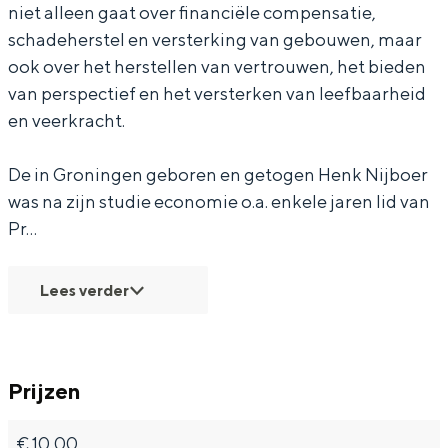
niet alleen gaat over financiële compensatie,
n
z
e
l
n
schadeherstel en versterking van gebouwen, maar
g
i
z
e
g
ook over het herstellen van vertrouwen, het bieden
H
n
i
z
H
van perspectief en het versterken van leefbaarheid
Bijzonder overnachten
e
g
n
i
e
en veerkracht.
n
H
g
n
n
Overnachten was nog nooit zo leuk. Van
De in Groningen geboren en getogen Henk Nijboer
k
e
H
g
k
slapen in een voormalige graanzolder
van een molen tot overnachten in een
was na zijn studie economie o.a. enkele jaren lid van
N
n
e
H
N
iglo van stro: Groningen biedt voor ieder
Pr…
i
k
n
e
i
wat wils.
j
N
k
n
j
Fietsen
Lees verder
b
i
N
k
b
Wandelen
o
j
i
N
o
Eten & drinken
e
b
j
i
e
Winkelen
Prijzen
r
o
b
j
r
Overnachten
-
e
o
b
-
€ 10,00