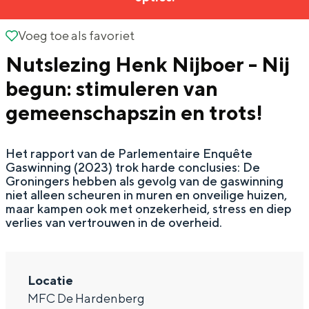
g
Wat ga jij doen?
e
Voeg toe als favoriet
Voeg toe als favoriet
Zomerwandelingen in Groningen
Nutslezing Henk Nijboer - Nij
Zwemplekken
begun: stimuleren van
gemeenschapszin en trots!
DIT IS GRONINGEN
Het rapport van de Parlementaire Enquête
Gaswinning (2023) trok harde conclusies: De
Groningers hebben als gevolg van de gaswinning
niet alleen scheuren in muren en onveilige huizen,
maar kampen ook met onzekerheid, stress en diep
verlies van vertrouwen in de overheid.
Top 10
Locatie
bezienswaardigheden
MFC De Hardenberg