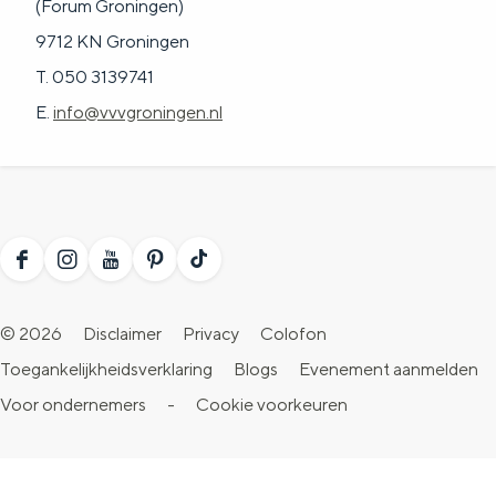
(Forum Groningen)
9712 KN Groningen
T. 050 3139741
E.
info@vvvgroningen.nl
F
I
Y
P
T
a
n
o
i
i
© 2026
Disclaimer
Privacy
Colofon
c
s
u
n
k
Toegankelijkheidsverklaring
Blogs
Evenement aanmelden
e
t
T
t
T
Voor ondernemers
-
Cookie voorkeuren
b
a
u
e
o
o
g
b
r
k
o
r
e
e
V