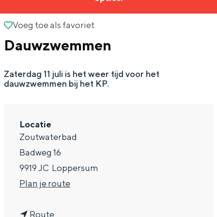
g
Wat ga jij doen?
e
Voeg toe als favoriet
Voeg toe als favoriet
Zomerwandelingen in Groningen
Dauwzwemmen
Zwemplekken
Zaterdag 11 juli is het weer tijd voor het
DIT IS GRONINGEN
dauwzwemmen bij het KP.
Locatie
Zoutwaterbad
Badweg 16
9919 JC
Loppersum
n
Plan je route
Top 10
a
bezienswaardigheden
n
a
Route