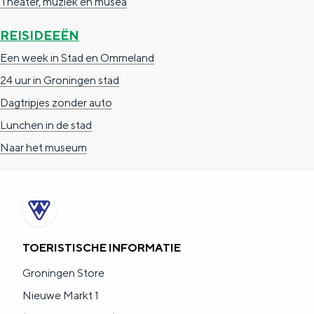
Theater, muziek en musea
a
n
a
S
REISIDEEËN
l
e
Een week in Stad en Ommeland
:
i
24 uur in Groningen stad
N
t
Dagtripjes zonder auto
e
e
Lunchen in de stad
d
Naar het museum
e
r
l
a
TOERISTISCHE INFORMATIE
n
Groningen Store
d
Nieuwe Markt 1
s