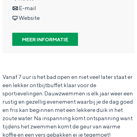
In Groningen ligt het allemaal opvallend
a
n
r
E-mail
dicht bij elkaar. De levendigheid van de
a
a
v
D
Website
stad, de stilte van een hofje, de
weidsheid van het ommeland en de
r
a
a
a
sporen van een eeuwenoud verleden.
D
r
n
u
MEER INFORMATIE
Stad
a
D
D
w
Provincie
u
a
a
z
w
u
u
w
Waddenkust
z
w
w
e
Natuurgebieden
Vanaf 7 uur is het bad open en niet veel later staat er
een lekker ontbijtbuffet klaar voor de
w
z
z
m
sportievelingen. Dauwzwemmen is elk jaar weer een
e
w
w
m
WAT TE DOEN
rustig en gezellig evenement waarbij je de dag goed
m
e
e
e
en fris kan beginnen met een lekkere duik in het
m
m
m
n
zoute water. Na inspanning komt ontspanning want
e
m
m
tijdens het zwemmen komt de geur van warme
koffie en een vers gebakken ei je tegemoet!
n
e
e