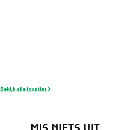
Met kinderen
Theater, muziek en musea
REISIDEEËN
Een week in Stad en Ommeland
Een dag op pad in Groningen stad
Bekijk alle locaties
Dagtripjes zonder auto
MIS NIETS UIT