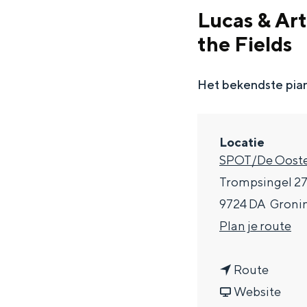
g
Lucas & Art
e
the Fields
DIT IS GRONINGEN
Het bekendste pia
Locatie
SPOT/De Ooste
Trompsingel 2
9724 DA
Groni
n
Plan je route
In Groningen ligt het allemaal opv
a
eeuwenoud verleden.
n
a
Route
Stad
a
v
r
Website
Provincie