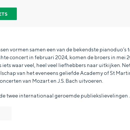
ETS
ssen vormen samen een van de bekendste pianoduo’s te
te concert in februari 2024, komen de broers in mei 
 iets waar veel, heel veel liefhebbers naar uitkijken. Net
elschap van het eveneens geliefde Academy of St Martin 
ncerten van Mozart en J.S. Bach uitvoeren.
 de twee internationaal geroemde publiekslievelingen 
Bijzonder overnachten
. Van slapen in een voormalige graanzolder van een molen tot overnach