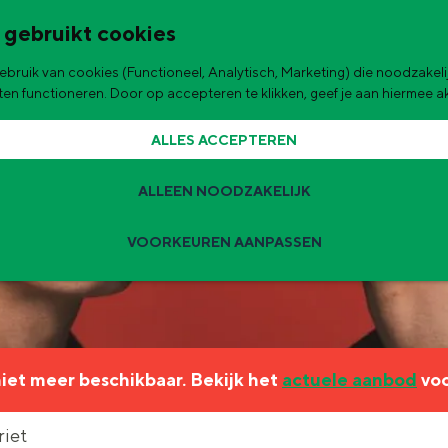
 gebruikt cookies
bruik van cookies (Functioneel, Analytisch, Marketing) die noodzakelij
de stad
aten functioneren. Door op accepteren te klikken, geef je aan hiermee 
ALLES ACCEPTEREN
ALLEEN NOODZAKELIJK
VOORKEUREN AANPASSEN
Zomervakantie tips
 zijn de leukste uitjes voor kinderen in Stad en Ommeland voor deze 
 niet meer beschikbaar. Bekijk het
actuele aanbod
voo
ingen
t
riet