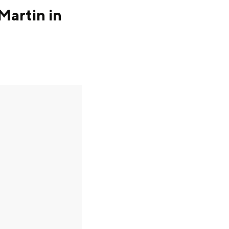
Martin in
en
n hofje, de weidsheid van het ommeland en de sporen van een