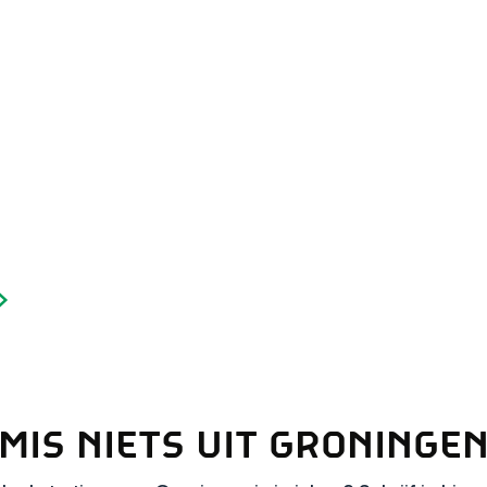
Dagtripjes zonder auto
veranderlijke landschap. Binen een mum van tijd sta je vanuit de stad 
MIS NIETS UIT GRONINGE