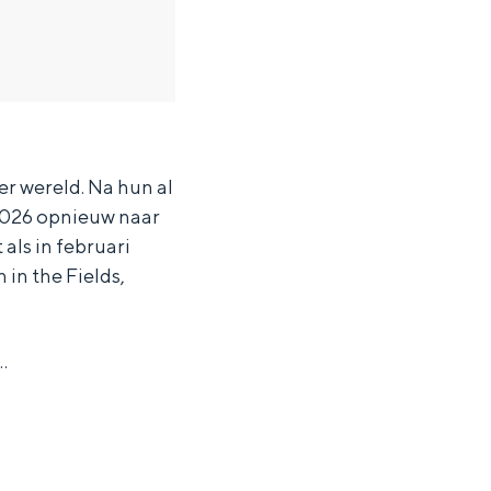
r wereld. Na hun al
2026 opnieuw naar
 als in februari
in the Fields,
…
ten in een iglo van stro: Groningen biedt voor ieder wat wils.