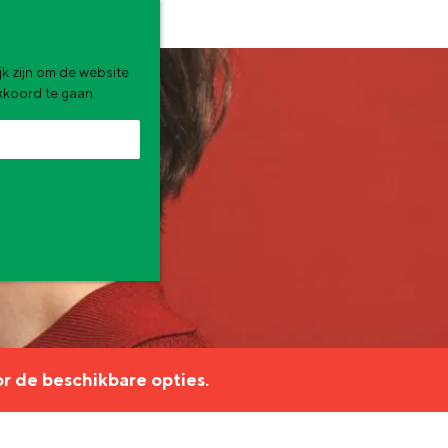
k zijn om de website
akkoord te gaan.
zomervakantie. Wat ga jij doen?
r de beschikbare opties.