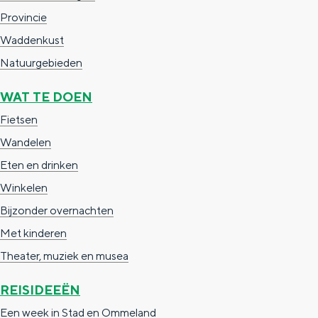
Provincie
g
g
c
Waddenkust
e
e
h
Natuurgebieden
t
e
a
n
WAT TE DOEN
a
S
Fietsen
l
e
Wandelen
:
i
Eten en drinken
N
t
Winkelen
e
e
Bijzonder overnachten
d
Met kinderen
e
Theater, muziek en musea
r
REISIDEEËN
l
Een week in Stad en Ommeland
a