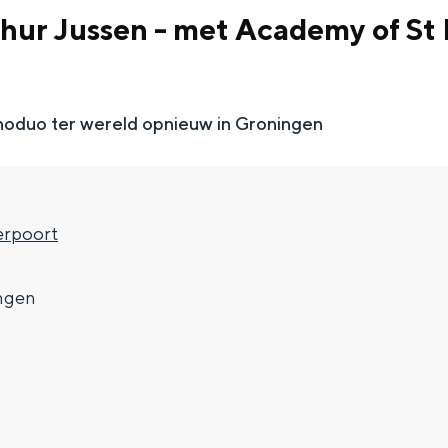
hur Jussen - met Academy of St 
noduo ter wereld opnieuw in Groningen
rpoort
7
ngen
Top 10 bezienswaardighed
allend dicht bij elkaar. De levendigheid van de stad, de stilte van ee