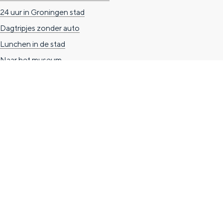
24 uur in Groningen stad
n
Dagtripjes zonder auto
d
Lunchen in de stad
s
Naar het museum
TOERISTISCHE INFORMATIE
Groningen Store
Nieuwe Markt 1
(Forum Groningen)
9712 KN Groningen
T. 050 3139741