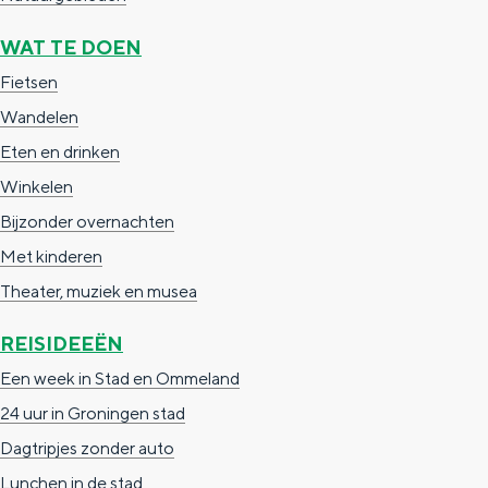
e
h
S
WAT TE DOEN
r
e
i
Fietsen
t
E
e
Wandelen
a
n
z
Eten en drinken
a
g
u
Winkelen
l
l
r
Bijzonder overnachten
H
i
d
Met kinderen
u
s
e
Theater, muziek en musea
i
h
u
d
p
t
REISIDEEËN
i
a
s
Een week in Stad en Ommeland
g
g
c
24 uur in Groningen stad
e
e
h
Dagtripjes zonder auto
t
e
Lunchen in de stad