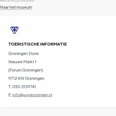
a
n
Naar het museum
a
S
l
e
:
i
N
t
TOERISTISCHE INFORMATIE
e
e
d
Groningen Store
e
Nieuwe Markt 1
r
(Forum Groningen)
l
9712 KN Groningen
a
T. 050 3139741
n
E.
info@vvvgroningen.nl
d
s