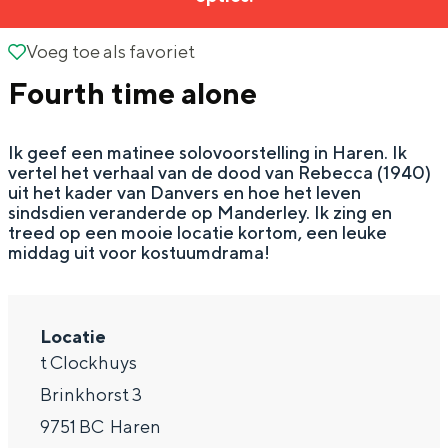
g
Wat ga jij doen?
e
Voeg toe als favoriet
Voeg toe als favoriet
Zomerwandelingen in Groningen
Fourth time alone
Zwemplekken
Ik geef een matinee solovoorstelling in Haren. Ik
DIT IS GRONINGEN
vertel het verhaal van de dood van Rebecca (1940)
uit het kader van Danvers en hoe het leven
sindsdien veranderde op Manderley. Ik zing en
treed op een mooie locatie kortom, een leuke
middag uit voor kostuumdrama!
Locatie
t Clockhuys
Brinkhorst 3
Top 10
bezienswaardigheden
9751 BC
Haren