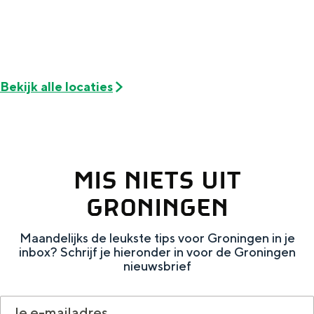
Met kinderen
Theater, muziek en musea
REISIDEEËN
Bekijk alle locaties
Een week in Stad en Ommeland
Een dag op pad in Groningen stad
MIS NIETS UIT
GRONINGEN
Maandelijks de leukste tips voor Groningen in je
inbox? Schrijf je hieronder in voor de Groningen
nieuwsbrief
Dagtripjes zonder auto