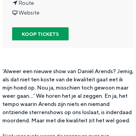
n
a
Route
In Groningen ligt het allemaal opvallend
a
v
r
dicht bij elkaar. De levendigheid van de
Website
stad, de stilte van een hofje, de
a
a
D
weidsheid van het ommeland en de
r
n
a
sporen van een eeuwenoud verleden.
KOOP TICKETS
D
D
n
Stad
a
a
i
Provincie
n
n
e
Waddenkust
i
i
l
‘Alweer een nieuwe show van Daniël Arends? Jemig,
Natuurgebieden
als dat niet ten koste van de kwaliteit gaat eet ik
e
e
A
mijn hoed op. Nou ja, misschien toch gewoon maar
l
l
r
weer gaan…’ We horen het je al zeggen. En ja, het
WAT TE DOEN
A
A
e
tempo waarin Arends zijn niets en niemand
r
r
n
ontziende sterrenshows op ons loslaat, is inderdaad
e
e
d
moordend. Maar met die kwaliteit zit het wel goed.
n
n
s
Niet voor niets waren de recensies over zijn