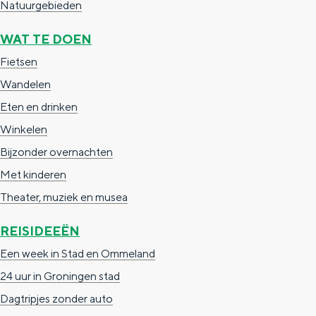
Natuurgebieden
a
n
a
S
WAT TE DOEN
l
e
Fietsen
:
i
Wandelen
N
t
Eten en drinken
e
e
Winkelen
d
Bijzonder overnachten
e
Met kinderen
r
Theater, muziek en musea
l
REISIDEEËN
a
Een week in Stad en Ommeland
n
24 uur in Groningen stad
d
Dagtripjes zonder auto
s