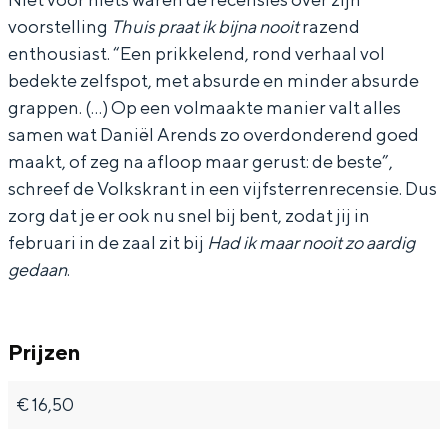
d
d
-
voorstelling
Thuis praat ik bijna nooit
razend
s
s
H
enthousiast. “Een prikkelend, rond verhaal vol
-
-
a
bedekte zelfspot, met absurde en minder absurde
H
H
d
grappen. (…) Op een volmaakte manier valt alles
Bijzonder overnachten
samen wat Daniël Arends zo overdonderend goed
a
a
i
Overnachten was nog nooit zo leuk. Van
maakt, of zeg na afloop maar gerust: de beste”,
d
d
k
slapen in een voormalige graanzolder
schreef de Volkskrant in een vijfsterrenrecensie. Dus
van een molen tot overnachten in een
i
i
m
zorg dat je er ook nu snel bij bent, zodat jij in
iglo van stro: Groningen biedt voor ieder
k
k
a
wat wils.
februari in de zaal zit bij
Had ik maar nooit zo aardig
m
m
a
gedaan
.
Fietsen
a
a
r
Wandelen
a
a
n
Prijzen
Eten & drinken
r
r
o
Winkelen
n
n
o
€ 16,50
Overnachten
o
o
i