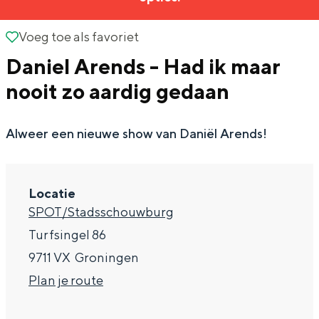
g
Wat ga jij doen?
e
Voeg toe als favoriet
Voeg toe als favoriet
Zomerwandelingen in Groningen
Daniel Arends - Had ik maar
Zwemplekken
nooit zo aardig gedaan
DIT IS GRONINGEN
Alweer een nieuwe show van Daniël Arends!
Locatie
SPOT/Stadsschouwburg
Turfsingel 86
9711 VX
Groningen
n
Plan je route
Top 10
bezienswaardigheden
a