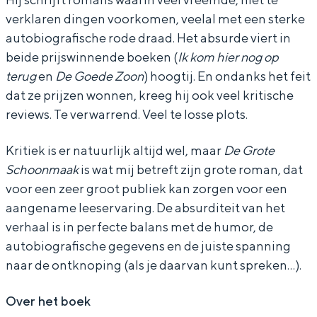
s
e
e
n
verklaren dingen voorkomen, veelal met een sterke
e
s
s
t
autobiografische rode draad. Het absurde viert in
n
e
e
i
beide prijswinnende boeken (
Ik kom hier nog op
terug
en
De Goede Zoon
) hoogtij. En ondanks het feit
t
n
n
e
Bijzonder overnachten
dat ze prijzen wonnen, kreeg hij ook veel kritische
i
t
t
e
Overnachten was nog nooit zo leuk. Van
reviews. Te verwarrend. Veel te losse plots.
e
i
i
n
slapen in een voormalige graanzolder
van een molen tot overnachten in een
e
e
e
i
Kritiek is er natuurlijk altijd wel, maar
De Grote
iglo van stro: Groningen biedt voor ieder
n
e
e
n
Schoonmaak
is wat mij betreft zijn grote roman, dat
wat wils.
voor een zeer groot publiek kan zorgen voor een
i
n
n
t
Fietsen
aangename leeservaring. De absurditeit van het
n
i
i
e
Wandelen
verhaal is in perfecte balans met de humor, de
t
n
n
r
autobiografische gegevens en de juiste spanning
Eten & drinken
e
t
t
v
naar de ontknoping (als je daarvan kunt spreken…).
Winkelen
r
e
e
i
Overnachten
Over het boek
v
r
r
e