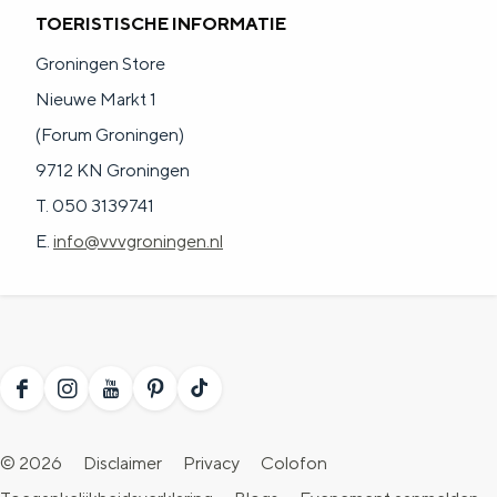
TOERISTISCHE INFORMATIE
Groningen Store
Nieuwe Markt 1
(Forum Groningen)
9712 KN Groningen
T. 050 3139741
E.
info@vvvgroningen.nl
F
I
Y
P
T
a
n
o
i
i
© 2026
Disclaimer
Privacy
Colofon
c
s
u
n
k