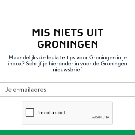
e
h
S
r
e
i
t
E
e
MIS NIETS UIT
a
n
z
GRONINGEN
a
g
u
l
l
r
Maandelijks de leukste tips voor Groningen in je
H
i
d
inbox? Schrijf je hieronder in voor de Groningen
nieuwsbrief
u
s
e
i
h
u
d
p
t
i
a
s
g
g
c
e
e
h
t
e