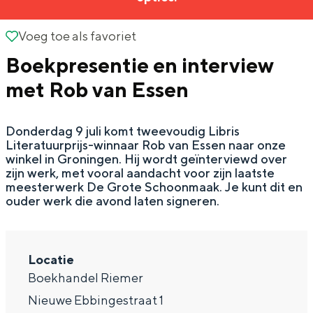
g
Wat ga jij doen?
e
Voeg toe als favoriet
Voeg toe als favoriet
Zomerwandelingen in Groningen
Boekpresentie en interview
Zwemplekken
met Rob van Essen
DIT IS GRONINGEN
Donderdag 9 juli komt tweevoudig Libris
Literatuurprijs-winnaar Rob van Essen naar onze
winkel in Groningen. Hij wordt geïnterviewd over
zijn werk, met vooral aandacht voor zijn laatste
meesterwerk De Grote Schoonmaak. Je kunt dit en
ouder werk die avond laten signeren.
Locatie
Boekhandel Riemer
Top 10
bezienswaardigheden
Nieuwe Ebbingestraat 1