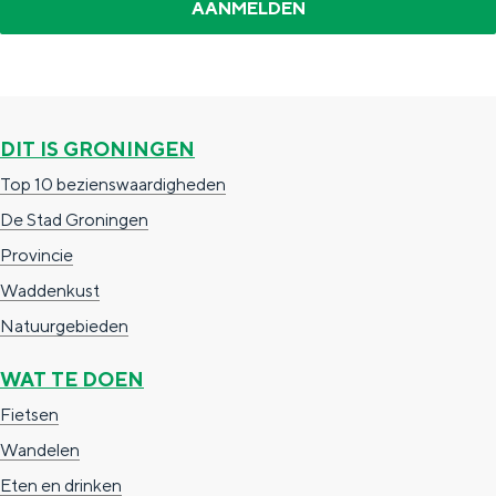
a
n
a
S
l
e
:
i
DIT IS GRONINGEN
N
t
Top 10 bezienswaardigheden
e
e
De Stad Groningen
d
Provincie
e
Waddenkust
r
Natuurgebieden
l
a
WAT TE DOEN
n
Fietsen
d
Wandelen
s
Eten en drinken