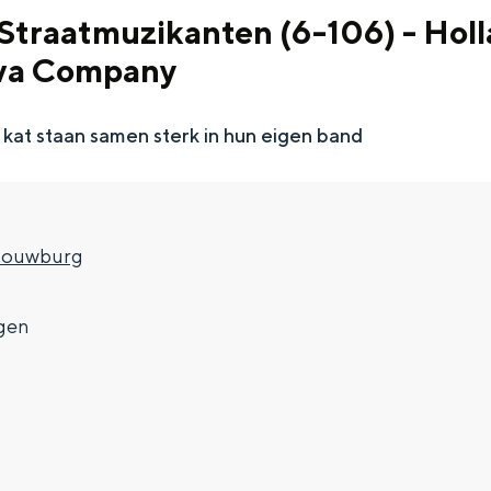
Straatmuzikanten (6-106) - Hol
iva Company
 kat staan samen sterk in hun eigen band
houwburg
gen
Top 10 bezienswaardighed
allend dicht bij elkaar. De levendigheid van de stad, de stilte van ee