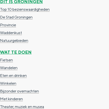
DIT IS GRONINGEN
C
C
m
g
g
c
Top 10 bezienswaardigheden
o
o
p
e
e
h
De Stad Groningen
m
m
a
t
e
Provincie
p
p
n
a
n
Waddenkust
a
a
y
a
S
Natuurgebieden
n
n
l
e
y
y
WAT TE DOEN
:
i
Fietsen
N
t
Wandelen
e
e
Eten en drinken
d
Winkelen
e
Bijzonder overnachten
r
Met kinderen
l
Theater, muziek en musea
a