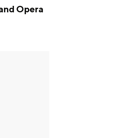
land Opera
en
n hofje, de weidsheid van het ommeland en de sporen van een