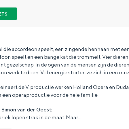
ETS
l die accordeon speelt, een zingende henhaan met een 
foon speelt en een bange kat die trommelt. Vier diere
t gezelschap. In de ogen van de mensen zijn de dieren 
n werk te doen. Vol energie storten ze zich in een muz
Reinaert de V. productie werken Holland Opera en Du
een operaproductie voor de hele familie.
Bijzonder overnachten
 Simon van der Geest:
riek lopen strak in de maat. Maar…
. Van slapen in een voormalige graanzolder van een molen tot overnach