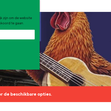
k zijn om de website
akkoord te gaan.
zomervakantie. Wat ga jij doen?
r de beschikbare opties.