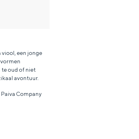
viool, een jonge
n vormen
te oud of niet
ikaal avontuur.
da Paiva Company
ten in een iglo van stro: Groningen biedt voor ieder wat wils.