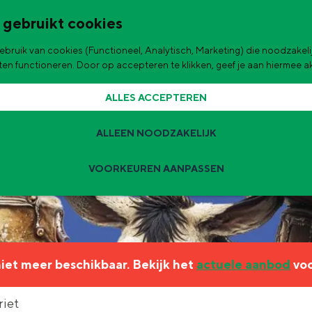
 gebruikt cookies
bruik van cookies (Functioneel, Analytisch, Marketing) die noodzakelij
de stad
aten functioneren. Door op accepteren te klikken, geef je aan hiermee 
ALLES ACCEPTEREN
ALLEEN NOODZAKELIJK
VOORKEUREN AANPASSEN
Zomervakantie tips
 zijn de leukste uitjes voor kinderen in Stad en Ommeland voor deze 
 niet meer beschikbaar. Bekijk het
actuele aanbod
voo
ingen
t
riet