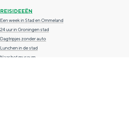
n
REISIDEEËN
d
Een week in Stad en Ommeland
s
24 uur in Groningen stad
Dagtripjes zonder auto
Lunchen in de stad
Naar het museum
TOERISTISCHE INFORMATIE
Groningen Store
Nieuwe Markt 1
(Forum Groningen)