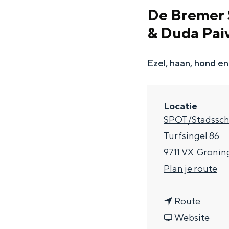
g
De Bremer 
e
& Duda Pa
DIT IS GRONINGEN
Ezel, haan, hond en
Locatie
SPOT/Stadssc
Turfsingel 86
9711 VX
Gronin
n
Plan je route
In Groningen ligt het allemaal opv
a
eeuwenoud verleden.
n
a
Route
Stad
a
v
r
Website
Provincie