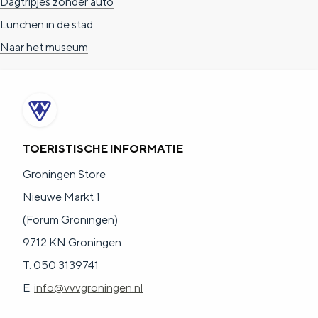
Dagtripjes zonder auto
a
n
Lunchen in de stad
a
S
Naar het museum
l
e
:
i
N
t
e
e
d
TOERISTISCHE INFORMATIE
e
Groningen Store
r
Nieuwe Markt 1
l
(Forum Groningen)
a
9712 KN Groningen
n
T. 050 3139741
d
E.
info@vvvgroningen.nl
s