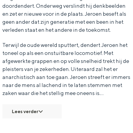
doordendert. Onderweg verslindt hij denkbeelden
d
d
r
en zet er nieuwe voor in de plaats. Jeroen beseft als
e
e
s
geen ander dat zijn generatie met een been in het
r
r
-
verleden staat en het andere in de toekomst.
Bijzonder overnachten
s
s
L
Terwijl de oude wereld sputtert, dendert Jeroen het
Overnachten was nog nooit zo leuk. Van
-
-
a
slapen in een voormalige graanzolder
toneel op als een onstuitbare locomotief. Met
L
L
a
van een molen tot overnachten in een
afgewerkte grappen en op volle snelheid trekt hij de
iglo van stro: Groningen biedt voor ieder
a
a
t
pleisters van je zekerheden. Uiteraard zal het er
wat wils.
a
a
s
anarchistisch aan toe gaan. Jeroen streeft er immers
t
t
t
Fietsen
naar de mens al lachend in te laten stemmen met
zaken waar die het stellig mee oneens is.…
s
s
e
Wandelen
t
t
K
Eten & drinken
Lees verder
e
e
a
Winkelen
K
K
a
Overnachten
a
a
r