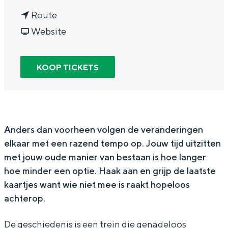
In Groningen ligt het allemaal opvallend
n
a
Route
dicht bij elkaar. De levendigheid van de
a
v
r
Website
stad, de stilte van een hofje, de
weidsheid van het ommeland en de
a
a
J
sporen van een eeuwenoud verleden.
r
n
e
KOOP TICKETS
Stad
J
J
r
Provincie
e
e
o
Waddenkust
r
r
e
Natuurgebieden
o
o
n
Anders dan voorheen volgen de veranderingen
elkaar met een razend tempo op. Jouw tijd uitzitten
e
e
L
met jouw oude manier van bestaan is hoe langer
n
n
e
WAT TE DOEN
hoe minder een optie. Haak aan en grijp de laatste
L
L
e
kaartjes want wie niet mee is raakt hopeloos
e
e
n
achterop.
e
e
d
De geschiedenis is een trein die genadeloos
n
n
e