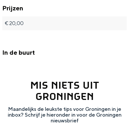
Met kinderen
Prijzen
a
a
t
Theater, muziek en musea
r
r
j
€ 20,00
t
t
e
REISIDEEËN
j
j
s
Een week in Stad en Ommeland
e
e
Een dag op pad in Groningen stad
In de buurt
s
s
MIS NIETS UIT
GRONINGEN
Maandelijks de leukste tips voor Groningen in je
inbox? Schrijf je hieronder in voor de Groningen
Dagtripjes zonder auto
nieuwsbrief