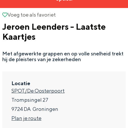
g
Wat ga jij doen?
e
Voeg toe als favoriet
Voeg toe als favoriet
Zomerwandelingen in Groningen
Jeroen Leenders - Laatste
Zwemplekken
Kaartjes
DIT IS GRONINGEN
Met afgewerkte grappen en op volle snelheid trekt
hij de pleisters van je zekerheden
Locatie
SPOT/De Oosterpoort
Trompsingel 27
9724 DA
Groningen
Top 10
n
Plan je route
bezienswaardigheden
a