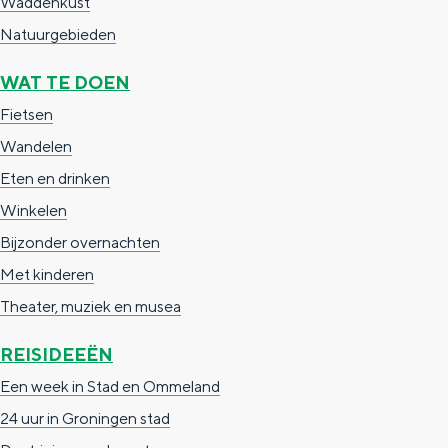
Waddenkust
e
h
S
Natuurgebieden
r
e
i
t
E
e
WAT TE DOEN
a
n
z
Fietsen
a
g
u
Wandelen
l
l
r
Eten en drinken
H
i
d
Winkelen
u
s
e
Bijzonder overnachten
i
h
u
Met kinderen
d
p
t
Theater, muziek en musea
i
a
s
REISIDEEËN
g
g
c
Een week in Stad en Ommeland
e
e
h
24 uur in Groningen stad
t
e