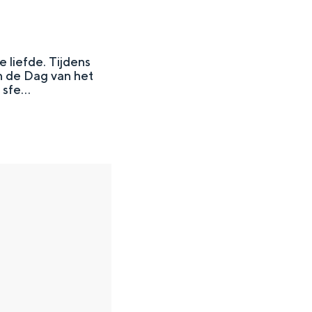
 liefde. Tijdens
an de Dag van het
sfe...
en
n hofje, de weidsheid van het ommeland en de sporen van een