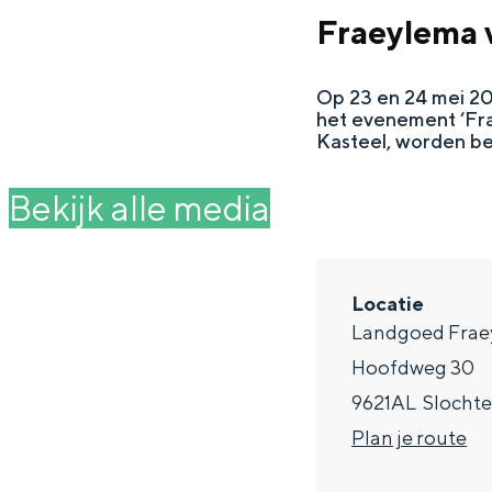
g
Fraeylema v
e
DIT IS GRONINGEN
Op 23 en 24 mei 202
het evenement ‘Frae
Kasteel, worden be
Bekijk alle media
Locatie
Landgoed Fra
Hoofdweg 30
In Groningen ligt het allemaal opv
9621AL
Slocht
eeuwenoud verleden.
n
Plan je route
Stad
a
Provincie