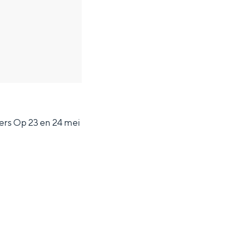
ers Op 23 en 24 mei
ten in een iglo van stro: Groningen biedt voor ieder wat wils.