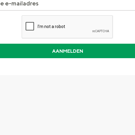
Dagtripjes zonder auto
veranderlijke landschap. Binen een mum van tijd sta je vanuit de stad 