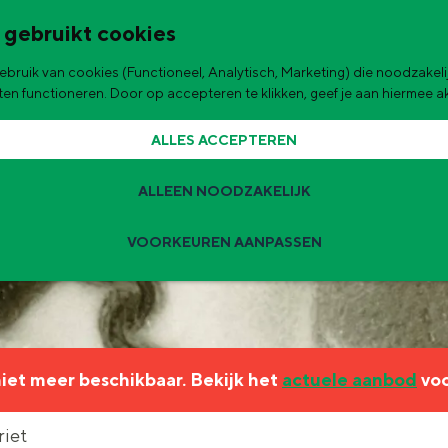
 gebruikt cookies
bruik van cookies (Functioneel, Analytisch, Marketing) die noodzakelij
de stad
aten functioneren. Door op accepteren te klikken, geef je aan hiermee 
ALLES ACCEPTEREN
ALLEEN NOODZAKELIJK
VOORKEUREN AANPASSEN
Zomervakantie tips
 zijn de leukste uitjes voor kinderen in Stad en Ommeland voor deze 
 niet meer beschikbaar. Bekijk het
actuele aanbod
voo
ingen
t
riet