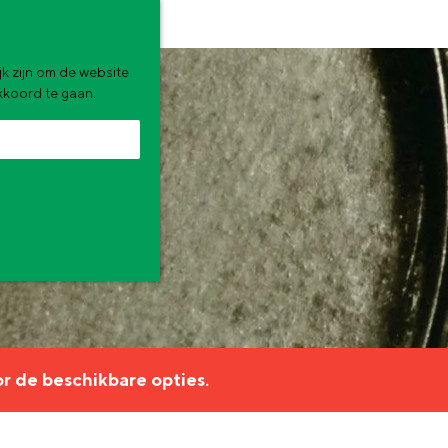
k zijn om de website
akkoord te gaan.
zomervakantie. Wat ga jij doen?
r de beschikbare opties.