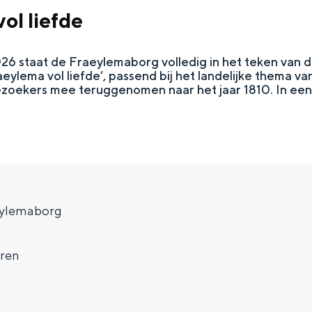
ol liefde
6 staat de Fraeylemaborg volledig in het teken van de
ylema vol liefde’, passend bij het landelijke thema v
zoekers mee teruggenomen naar het jaar 1810. In een 
Top 10 bezienswaardighed
eylemaborg
allend dicht bij elkaar. De levendigheid van de stad, de stilte van ee
eren