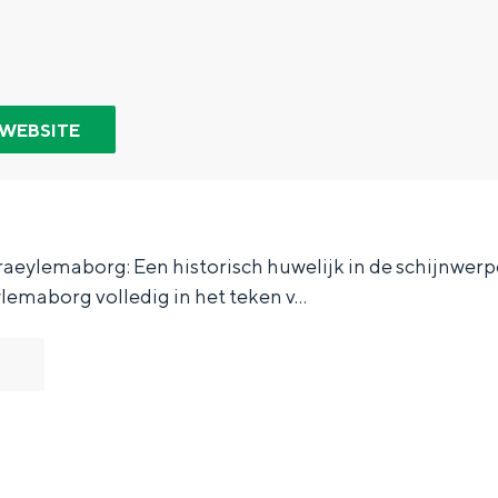
 WEBSITE
aeylemaborg: Een historisch huwelijk in de schijnwerp
lemaborg volledig in het teken v…
Bijzonder overnachten
. Van slapen in een voormalige graanzolder van een molen tot overnach