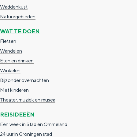
a
n
Waddenkust
a
S
Natuurgebieden
l
e
WAT TE DOEN
:
i
Fietsen
N
t
Wandelen
e
e
Eten en drinken
d
Winkelen
e
Bijzonder overnachten
r
Met kinderen
l
Theater, muziek en musea
a
n
REISIDEEËN
d
Een week in Stad en Ommeland
s
24 uur in Groningen stad