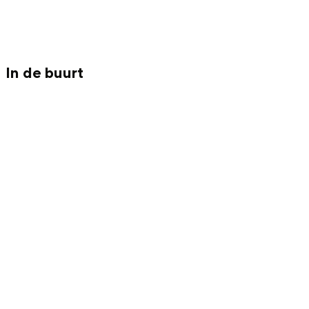
Met kinderen
Theater, muziek en musea
In de buurt
REISIDEEËN
Een week in Stad en Ommeland
Een dag op pad in Groningen stad
Dagtripjes zonder auto