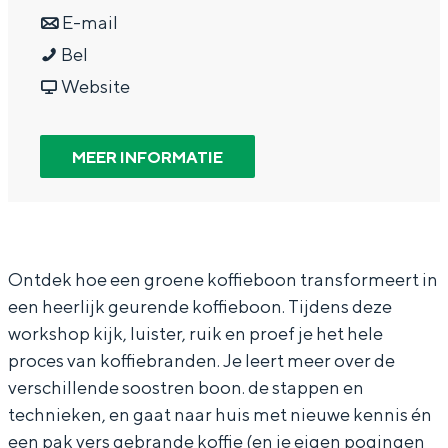
In Groningen ligt het allemaal opvallend
a
n
r
E-mail
dicht bij elkaar. De levendigheid van de
W
a
a
W
Bel
stad, de stilte van een hofje, de
weidsheid van het ommeland en de
o
r
a
v
o
Website
sporen van een eeuwenoud verleden.
r
W
r
a
r
k
o
W
n
k
Stad
MEER INFORMATIE
s
r
o
W
s
Provincie
h
k
r
o
h
Waddenkust
o
s
k
r
o
Natuurgebieden
p
h
s
k
p
Ontdek hoe een groene koffieboon transformeert in
een heerlijk geurende koffieboon. Tijdens deze
k
o
h
s
k
WAT TE DOEN
workshop kijk, luister, ruik en proef je het hele
o
p
o
h
o
proces van koffiebranden. Je leert meer over de
ff
k
p
o
ff
verschillende soostren boon. de stappen en
i
o
k
p
i
technieken, en gaat naar huis met nieuwe kennis én
e
ff
o
k
e
een pak vers gebrande koffie (en je eigen pogingen