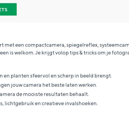
ETS
ert met een compactcamera, spiegelreflex, systeemca
n is welkom. Je krijgt volop tips & tricks om je fotogr
 en planten sfeervol en scherp in beeld brengt.
ngen jouw camera het beste laten werken.
camera de mooiste resultaten behaalt.
, lichtgebruik en creatieve invalshoeken.
Bijzonder overnachten
. Van slapen in een voormalige graanzolder van een molen tot overnach