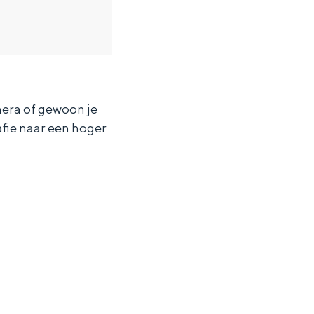
mera of gewoon je
afie naar een hoger
ten in een iglo van stro: Groningen biedt voor ieder wat wils.