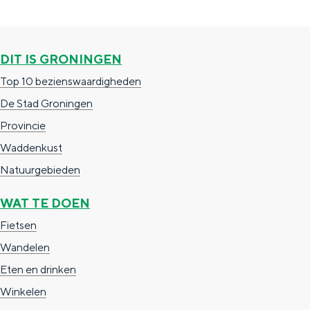
u
d
i
e
DIT IS GRONINGEN
d
n
Top 10 bezienswaardigheden
e
t
De Stad Groningen
n
u
Provincie
De rijkdom van Groningen is haar 
t
i
wierdedorp.
Waddenkust
u
n
Natuurgebieden
Lunchen in de stad
i
n
Naar het museum
WAT TE DOEN
Fietsen
S
n
nl
Wandelen
e
l
Nederlands
Eten en drinken
l
G
G
English
en
Deutsch
de
Winkelen
e
o
e