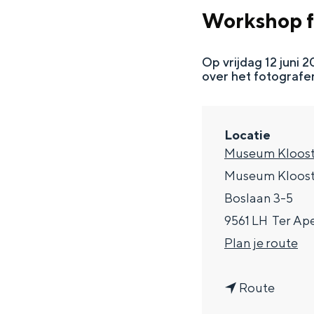
g
Workshop f
e
DIT IS GRONINGEN
Op vrijdag 12 jun
over het fotografe
Locatie
Museum Klooste
Museum Klooste
Boslaan 3-5
9561 LH
Ter Ap
n
Plan je route
In Groningen ligt het allemaal opv
eeuwenoud verleden.
a
n
a
Route
Stad
a
r
Provincie