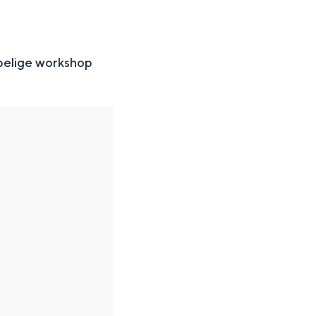
pelige workshop
en
n hofje, de weidsheid van het ommeland en de sporen van een