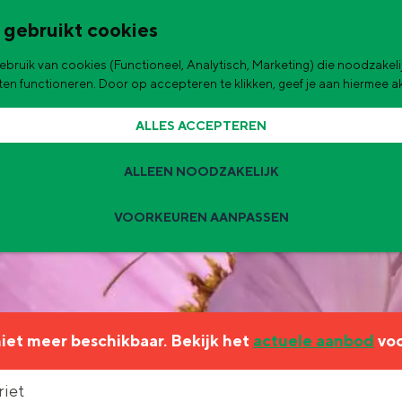
 gebruikt cookies
bruik van cookies (Functioneel, Analytisch, Marketing) die noodzakelij
de stad
aten functioneren. Door op accepteren te klikken, geef je aan hiermee 
ALLES ACCEPTEREN
ALLEEN NOODZAKELIJK
VOORKEUREN AANPASSEN
Zomervakantie tips
 zijn de leukste uitjes voor kinderen in Stad en Ommeland voor deze 
 niet meer beschikbaar. Bekijk het
actuele aanbod
voo
ingen
t
riet