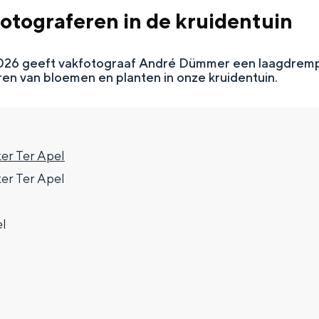
otograferen in de kruidentuin
i 2026 geeft vakfotograaf André Dümmer een laagdrem
ren van bloemen en planten in onze kruidentuin.
r Ter Apel
r Ter Apel
Top 10 bezienswaardighed
el
allend dicht bij elkaar. De levendigheid van de stad, de stilte van ee