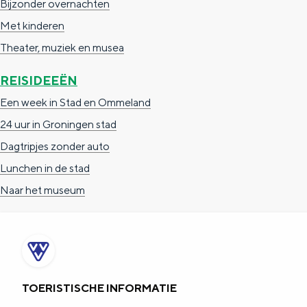
Bijzonder overnachten
c
t
h
Met kinderen
t
o
e
Theater, muziek en musea
e
t
n
REISIDEEËN
e
h
S
Een week in Stad en Ommeland
r
e
i
24 uur in Groningen stad
t
E
e
Dagtripjes zonder auto
a
n
z
Lunchen in de stad
a
g
u
Naar het museum
l
l
r
H
i
d
u
s
e
i
h
u
d
p
t
TOERISTISCHE INFORMATIE
i
a
s