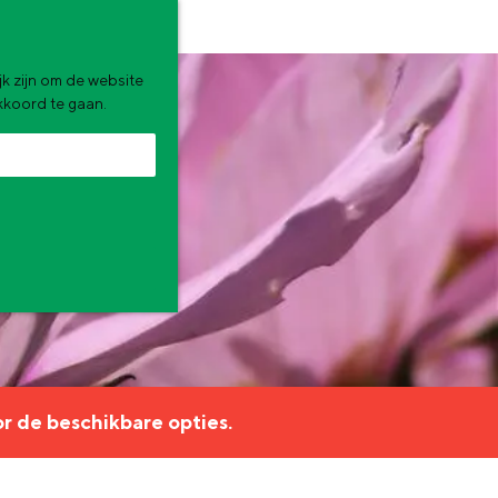
k zijn om de website
akkoord te gaan.
zomervakantie. Wat ga jij doen?
r de beschikbare opties.