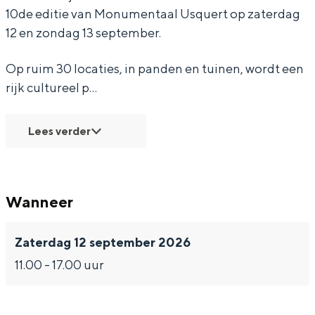
l
a
a
s
10de editie van Monumentaal Usquert op zaterdag
U
l
l
q
12 en zondag 13 september.
s
U
U
u
Op ruim 30 locaties, in panden en tuinen, wordt een
q
s
s
e
Bijzonder overnachten
rijk cultureel p…
u
q
q
r
Overnachten was nog nooit zo leuk. Van
e
u
u
t
slapen in een voormalige graanzolder
Lees verder
van een molen tot overnachten in een
r
e
e
iglo van stro: Groningen biedt voor ieder
t
r
r
wat wils.
t
t
Wanneer
Fietsen
Wandelen
Zaterdag 12 september 2026
Eten & drinken
11.00 - 17.00 uur
Winkelen
Overnachten