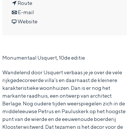
n
a
Route
In Groningen ligt het allemaal opvallend
dicht bij elkaar. De levendigheid van de
a
n
r
E-mail
stad, de stilte van een hofje, de
a
a
v
M
Website
weidsheid van het ommeland en de
r
a
a
o
sporen van een eeuwenoud verleden.
M
r
n
n
Stad
o
M
M
u
Provincie
Monumentaal Usquert, 10de editie
n
o
o
m
Waddenkust
u
n
n
e
Natuurgebieden
Wandelend door Usquert verbaas je je over de vele
m
u
u
n
rijkgedecoreerde villa’s en daarnaast de kleinere
e
m
m
t
karakteristieke woonhuizen. Dan is er nog het
WAT TE DOEN
n
e
e
a
markante raadhuis, een ontwerp van architect
Berlage. Nog oudere tijden weerspiegelen zich in de
t
n
n
a
middeleeuwse Petrus en Pauluskerk op het hoogste
a
t
t
l
punt van de wierde en de eeuwenoude boerderij
a
a
a
U
Kloosterwijtwerd. Dat tezamen is het decor voor de