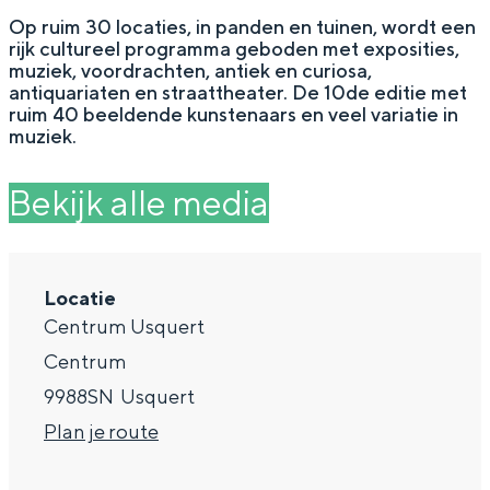
g
Wat ga jij doen?
Op ruim 30 locaties, in panden en tuinen, wordt een
rijk cultureel programma geboden met exposities,
e
Zomerwandelingen in Groningen
muziek, voordrachten, antiek en curiosa,
antiquariaten en straattheater. De 10de editie met
Zwemplekken
ruim 40 beeldende kunstenaars en veel variatie in
muziek.
DIT IS GRONINGEN
Bekijk alle media
Locatie
Centrum Usquert
Centrum
9988SN
Usquert
n
Plan je route
Top 10
bezienswaardigheden
a