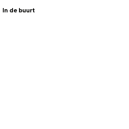
Met kinderen
In de buurt
Theater, muziek en musea
REISIDEEËN
Een week in Stad en Ommeland
Een dag op pad in Groningen stad
Dagtripjes zonder auto