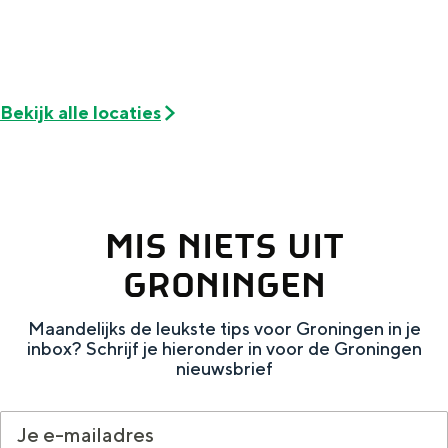
De rijkdom van Groningen is haar
veranderlijke landschap. Binen een mum
van tijd sta je vanuit de stad aan de
Waddenzee, midden in het groen of bij
een schattig wierdedorp.
Bekijk alle locaties
Lunchen in de stad
Naar het museum
MIS NIETS UIT
S
n
nl
e
l
Nederlands
GRONINGEN
l
G
G
English
en
Deutsch
de
Maandelijks de leukste tips voor Groningen in je
e
o
e
inbox? Schrijf je hieronder in voor de Groningen
c
t
h
nieuwsbrief
t
o
e
e
t
n