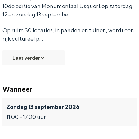
l
a
a
s
10de editie van Monumentaal Usquert op zaterdag
U
l
l
q
12 en zondag 13 september.
s
U
U
u
Op ruim 30 locaties, in panden en tuinen, wordt een
q
s
s
e
Bijzonder overnachten
rijk cultureel p…
u
q
q
r
Overnachten was nog nooit zo leuk. Van
e
u
u
t
slapen in een voormalige graanzolder
Lees verder
van een molen tot overnachten in een
r
e
e
iglo van stro: Groningen biedt voor ieder
t
r
r
wat wils.
t
t
Wanneer
Fietsen
Wandelen
Zondag 13 september 2026
Eten & drinken
11.00 - 17.00 uur
Winkelen
Overnachten