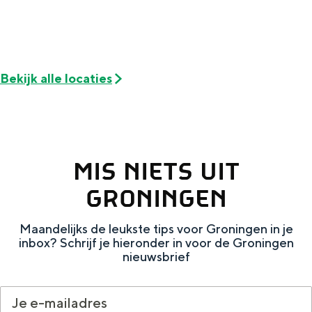
De rijkdom van Groningen is haar
veranderlijke landschap. Binen een mum
van tijd sta je vanuit de stad aan de
Waddenzee, midden in het groen of bij
een schattig wierdedorp.
Bekijk alle locaties
Lunchen in de stad
Naar het museum
MIS NIETS UIT
S
n
nl
e
l
Nederlands
GRONINGEN
l
G
G
English
en
Deutsch
de
Maandelijks de leukste tips voor Groningen in je
e
o
e
inbox? Schrijf je hieronder in voor de Groningen
c
t
h
nieuwsbrief
t
o
e
e
t
n