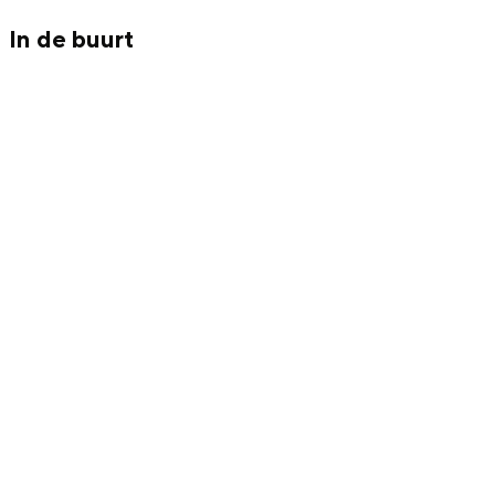
Met kinderen
In de buurt
Theater, muziek en musea
REISIDEEËN
Een week in Stad en Ommeland
Een dag op pad in Groningen stad
Dagtripjes zonder auto