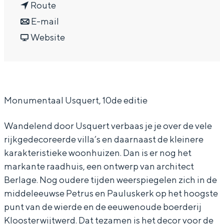
n
a
Route
In Groningen ligt het allemaal opvallend
dicht bij elkaar. De levendigheid van de
a
n
r
E-mail
stad, de stilte van een hofje, de
a
a
v
M
Website
weidsheid van het ommeland en de
r
a
a
o
sporen van een eeuwenoud verleden.
M
r
n
n
Stad
o
M
M
u
Provincie
Monumentaal Usquert, 10de editie
n
o
o
m
Waddenkust
u
n
n
e
Natuurgebieden
Wandelend door Usquert verbaas je je over de vele
m
u
u
n
rijkgedecoreerde villa’s en daarnaast de kleinere
e
m
m
t
karakteristieke woonhuizen. Dan is er nog het
WAT TE DOEN
n
e
e
a
markante raadhuis, een ontwerp van architect
Berlage. Nog oudere tijden weerspiegelen zich in de
t
n
n
a
middeleeuwse Petrus en Pauluskerk op het hoogste
a
t
t
l
punt van de wierde en de eeuwenoude boerderij
a
a
a
U
Kloosterwijtwerd. Dat tezamen is het decor voor de