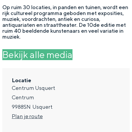
g
Wat ga jij doen?
Op ruim 30 locaties, in panden en tuinen, wordt een
rijk cultureel programma geboden met exposities,
e
Zomerwandelingen in Groningen
muziek, voordrachten, antiek en curiosa,
antiquariaten en straattheater. De 10de editie met
Zwemplekken
ruim 40 beeldende kunstenaars en veel variatie in
muziek.
DIT IS GRONINGEN
Bekijk alle media
Locatie
Centrum Usquert
Centrum
9988SN
Usquert
n
Plan je route
Top 10
bezienswaardigheden
a