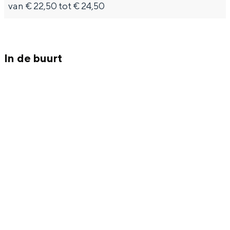
Met kinderen
van € 22,50 tot € 24,50
Theater, muziek en musea
REISIDEEËN
In de buurt
Een week in Stad en Ommeland
Een dag op pad in Groningen stad
Dagtripjes zonder auto