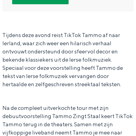
o
i
T
T
In Groningen ligt het allemaal opvallend
dicht bij elkaar. De levendigheid van de
k
k
i
o
stad, de stilte van een hofje, de
T
T
k
k
weidsheid van het ommeland en de
sporen van een eeuwenoud verleden.
a
o
T
T
Tijdens deze avond reist TikTok Tammo af naar
Ierland, waar zich weer een hilarisch verhaal
m
k
o
a
Stad
ontvouwt ondersteund door sfeervol decor en
m
T
k
m
Provincie
bekende klassiekers uit de Ierse folkmuziek.
o
a
T
m
Waddenkust
Speciaal voor deze voorstelling heeft Tammo de
m
a
o
tekst van Ierse folkmuziek vervangen door
Natuurgebieden
m
m
hertaalde en zelfgeschreven streektaal teksten.
o
m
WAT TE DOEN
o
Na de compleet uitverkochte tour met zijn
debuutvoorstelling Tammo Zingt Staal keert TikTok
Tammo terug in de theaters. Samen met zijn
vijfkoppige liveband neemt Tammo je mee naar