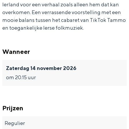
Ierland voor een verhaal zoals alleen hem dat kan
overkomen. Een verrassende voorstelling met een
mooie balans tussen het cabaret van TikTok Tammo
en toegankelijke Ierse folkmuziek.
Bijzonder overnachten
Overnachten was nog nooit zo leuk. Van
slapen in een voormalige graanzolder
Wanneer
van een molen tot overnachten in een
iglo van stro: Groningen biedt voor ieder
Zaterdag 14 november 2026
wat wils.
om 20.15 uur
Fietsen
Wandelen
Eten & drinken
Prijzen
Winkelen
Overnachten
Regulier