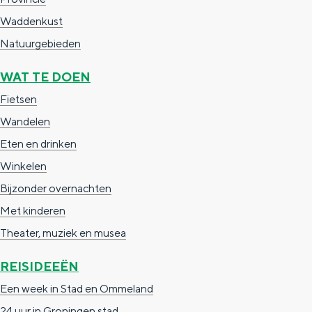
a
n
Waddenkust
a
S
Natuurgebieden
l
e
:
WAT TE DOEN
i
N
t
Fietsen
e
e
Wandelen
d
Eten en drinken
e
Winkelen
r
Bijzonder overnachten
l
Met kinderen
a
Theater, muziek en musea
n
REISIDEEËN
d
Een week in Stad en Ommeland
s
24 uur in Groningen stad