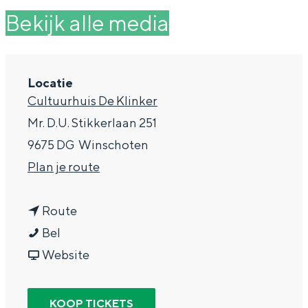
g
Wat ga jij doen?
Bekijk alle media
e
Zomerwandelingen in Groningen
Zwemplekken
Locatie
Cultuurhuis De Klinker
DIT IS GRONINGEN
Mr. D.U. Stikkerlaan 251
9675 DG
Winschoten
n
Plan je route
a
n
a
Route
T
a
r
Bel
i
a
v
T
Website
Top 10
k
r
a
i
bezienswaardigheden
T
T
n
k
KOOP TICKETS