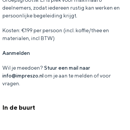
Met kinderen
I
p
p
p
deelnemers, zodat iedereen rustig kan werken en
t
w
Theater, muziek en musea
persoonlijke begeleiding krijgt.
m
I
I
r
w
o
p
m
m
e
o
r
Kosten: €199 per persoon (incl. koffie/thee en
REISIDEEËN
r
p
p
s
r
k
materialen, incl BTW)
Een week in Stad en Ommeland
e
r
r
z
k
s
Een dag op pad in Groningen stad
Aanmelden
s
e
e
o
s
h
z
s
s
h
o
Wil je meedoen?
Stuur een mail naar
o
z
z
o
p
info@impreszo.nl
om je aan te melden of voor
o
o
p
I
vragen.
I
m
m
p
In de buurt
p
r
r
e
Dagtripjes zonder auto
e
s