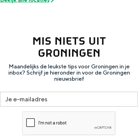
e
h
S
r
e
i
t
E
e
a
n
z
MIS NIETS UIT
a
g
u
GRONINGEN
l
l
r
H
i
d
Maandelijks de leukste tips voor Groningen in je
inbox? Schrijf je hieronder in voor de Groningen
u
s
e
nieuwsbrief
i
h
u
d
p
t
i
a
s
g
g
c
e
e
h
t
e