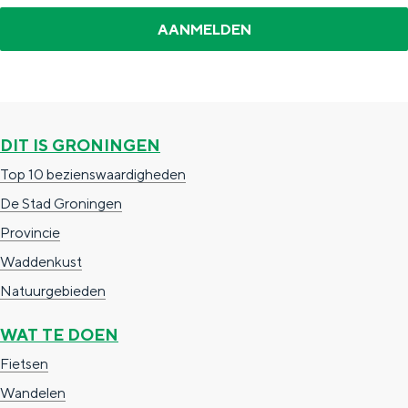
a
n
a
S
l
e
:
i
N
t
DIT IS GRONINGEN
e
e
Top 10 bezienswaardigheden
d
De Stad Groningen
e
Provincie
r
Waddenkust
l
Natuurgebieden
a
n
WAT TE DOEN
d
Fietsen
s
Wandelen