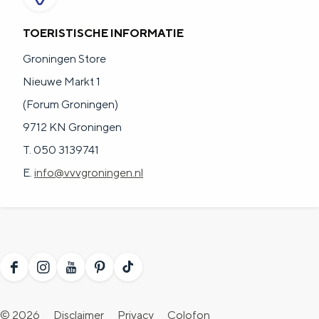
TOERISTISCHE INFORMATIE
Groningen Store
Nieuwe Markt 1
(Forum Groningen)
9712 KN Groningen
T. 050 3139741
E.
info@vvvgroningen.nl
F
I
Y
P
T
a
n
o
i
i
© 2026
Disclaimer
Privacy
Colofon