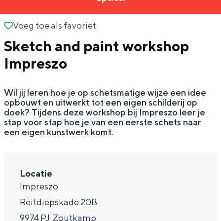
g
Wat ga jij doen?
e
Voeg toe als favoriet
Voeg toe als favoriet
Zomerwandelingen in Groningen
Sketch and paint workshop
Zwemplekken
Impreszo
DIT IS GRONINGEN
Wil jij leren hoe je op schetsmatige wijze een idee
opbouwt en uitwerkt tot een eigen schilderij op
doek? Tijdens deze workshop bij Impreszo leer je
stap voor stap hoe je van een eerste schets naar
een eigen kunstwerk komt.
Locatie
Impreszo
Top 10
Reitdiepskade 20B
bezienswaardigheden
9974 PJ
Zoutkamp