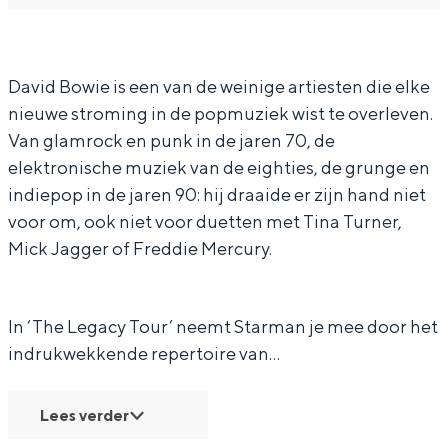
In Groningen ligt het allemaal opvallend
a
a
t
m
dicht bij elkaar. De levendigheid van de
n
r
a
a
stad, de stilte van een hofje, de
-
m
r
n
weidsheid van het ommeland en de
David Bowie is een van de weinige artiesten die elke
sporen van een eeuwenoud verleden.
nieuwe stroming in de popmuziek wist te overleven.
T
a
m
-
Van glamrock en punk in de jaren 70, de
h
n
a
T
Stad
elektronische muziek van de eighties, de grunge en
e
-
n
h
Provincie
indiepop in de jaren 90: hij draaide er zijn hand niet
D
T
-
e
Waddenkust
voor om, ook niet voor duetten met Tina Turner,
u
h
T
D
Mick Jagger of Freddie Mercury.
Natuurgebieden
t
e
h
u
c
D
e
t
WAT TE DOEN
In ‘The Legacy Tour’ neemt Starman je mee door het
h
u
D
c
indrukwekkende repertoire van…
D
t
u
h
a
c
t
D
Lees verder
v
h
c
a