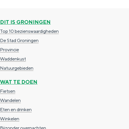
i
p
i
n
a
j
DIT IS GRONINGEN
a
g
b
Top 10 bezienswaardigheden
i
e
De Stad Groningen
n
s
Provincie
a
t
Waddenkust
a
Natuurgebieden
a
WAT TE DOEN
t
Fietsen
!
Wandelen
Eten en drinken
Winkelen
Bijzonder overnachten