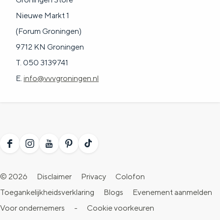
Nieuwe Markt 1
(Forum Groningen)
9712 KN Groningen
T. 050 3139741
E.
info@vvvgroningen.nl
F
I
Y
P
T
a
n
o
i
i
© 2026
Disclaimer
Privacy
Colofon
c
s
u
n
k
Toegankelijkheidsverklaring
Blogs
Evenement aanmelden
e
t
T
t
T
Voor ondernemers
-
Cookie voorkeuren
b
a
u
e
o