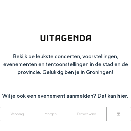
g
Wat ga jij doen?
e
Zomerwandelingen in Groningen
Zwemplekken
UITAGENDA
DIT IS GRONINGEN
Bekijk de leukste concerten, voorstellingen,
evenementen en tentoonstellingen in de stad en de
provincie. Gelukkig ben je in Groningen!
Wil je ook een evenement aanmelden? Dat kan
hier.
W
W
S
Vandaag
Morgen
Dit weekend
Top 10
K
a
o
a
bezienswaardigheden
i
n
r