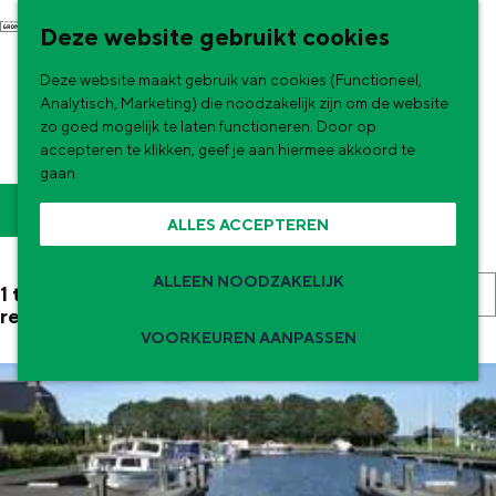
G
NU & NIEUW
Deze website gebruikt cookies
a
Uitagenda
Deze website maakt gebruik van cookies (Functioneel,
n
Nieuwe winkels & horeca in de stad
OVERNACHTEN AAN HET
Analytisch, Marketing) die noodzakelijk zijn om de website
a
zo goed mogelijk te laten functioneren. Door op
WATER
accepteren te klikken, geef je aan hiermee akkoord te
a
gaan.
r
W
S
Filter
ALLES ACCEPTEREN
d
o
a
e
r
t
ALLEEN NOODZAKELIJK
S
1 t/m 24 van 36
h
t
resultaten
z
o
o
VOORKEUREN AANPASSEN
e
r
o
m
e
Zomervakantie tips
t
e
e
r
e
p
De zomervakantie is begonnen! Dit zijn
o
k
e
de leukste uitjes voor kinderen in Stad en
a
p
Ommeland voor deze zomervakantie.