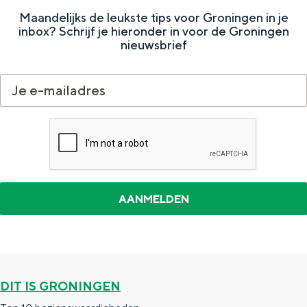
g
r
r
e
Maandelijks de leukste tips voor Groningen in je
inbox? Schrijf je hieronder in voor de Groningen
e
p
d
e
nieuwsbrief
p
a
e
r
a
g
v
P
g
i
o
l
i
n
l
e
n
a
g
z
a
e
i
n
e
d
r
e
p
a
DIT IS GRONINGEN
g