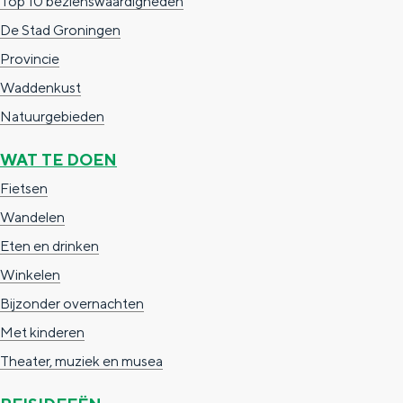
Top 10 bezienswaardigheden
i
De Stad Groningen
n
Provincie
a
Waddenkust
Natuurgebieden
WAT TE DOEN
Fietsen
Wandelen
Eten en drinken
Winkelen
Bijzonder overnachten
Met kinderen
Theater, muziek en musea