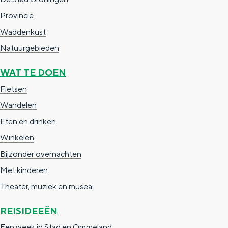
n
e
Provincie
a
n
Waddenkust
s
Natuurgebieden
WAT TE DOEN
Fietsen
Wandelen
Eten en drinken
Winkelen
Bijzonder overnachten
Met kinderen
Theater, muziek en musea
REISIDEEËN
Een week in Stad en Ommeland