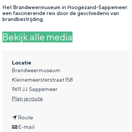
g
Wat ga jij doen?
Het Brandweermuseum in Hoogezand-Sappemeer:
een fascinerende reis door de geschiedenis van
e
Zomerwandelingen in Groningen
brandbestrijding.
Zwemplekken
Bekijk alle media
DIT IS GRONINGEN
Locatie
Brandweermuseum
Kleinemeersterstraat 158
9611 JJ
Sappemeer
n
Plan je route
a
n
a
Route
Top 10
bezienswaardigheden
a
n
r
E-mail