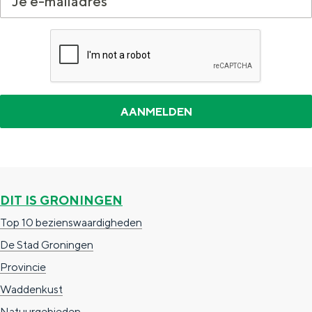
a
n
a
S
l
e
:
i
N
t
e
e
d
e
r
DIT IS GRONINGEN
l
Top 10 bezienswaardigheden
a
De Stad Groningen
n
Provincie
d
Waddenkust
s
Natuurgebieden