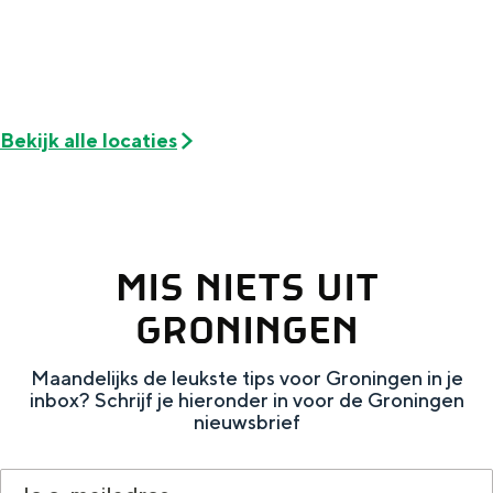
e
h
S
r
e
i
t
E
e
a
n
z
Bekijk alle locaties
a
g
u
l
l
r
H
i
d
u
s
e
MIS NIETS UIT
i
h
u
GRONINGEN
d
p
t
i
a
s
Maandelijks de leukste tips voor Groningen in je
inbox? Schrijf je hieronder in voor de Groningen
g
g
c
nieuwsbrief
e
e
h
t
e