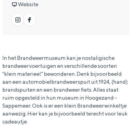
a
a
v
B
Website
In Groningen ligt het allemaal opvallend
dicht bij elkaar. De levendigheid van de
r
a
a
r
stad, de stilte van een hofje, de
B
r
n
a
I
F
weidsheid van het ommeland en de
sporen van een eeuwenoud verleden.
r
B
B
n
n
a
a
r
r
d
s
c
Stad
n
a
a
w
t
e
Provincie
In het Brandweermuseum kan je nostaligische
d
n
n
e
a
b
Waddenkust
brandweervoertuigen en verschillende soorten
w
d
d
e
g
o
"klein materieel" bewonderen. Denk bijvoorbeeld
Natuurgebieden
e
w
w
r
r
o
aan een automobielbrandweerspuit uit 1924, (hand)
e
e
e
m
brandspuiten en een brandweer fiets. Alles staat
a
k
WAT TE DOEN
ruim opgesteld in hun museum in Hoogezand -
r
e
e
u
m
B
Sappemeer. Ook is er een klein Brandweerwinkeltje
m
r
r
s
B
r
aanwezig. Hier kan je bijvoorbeeld terecht voor leuk
u
m
m
e
r
a
cadeautje.
s
u
u
u
a
n