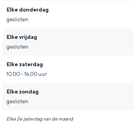
Met kinderen
Elke donderdag
Theater, muziek en musea
gesloten
REISIDEEËN
Elke vrijdag
Een week in Stad en Ommeland
gesloten
Een dag op pad in Groningen stad
Elke zaterdag
10.00 - 16.00 uur
Elke zondag
gesloten
Elke 2e zaterdag van de maand
Dagtripjes zonder auto