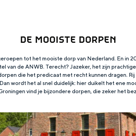
DE MOOISTE DORPEN
geroepen tot het mooiste dorp van Nederland. En in 
tel van de ANWB. Terecht? Jazeker, het zijn prachtige
dorpen die het predicaat met recht kunnen dragen. Ri
n wordt het al snel duidelijk: hier duikelt het ene mo
n Groningen vind je bijzondere dorpen, die zeker het b
Top 10 bezienswaardighed
allend dicht bij elkaar. De levendigheid van de stad, de stilte van ee