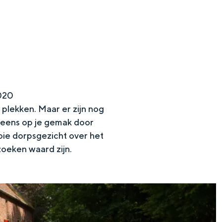
2020
 plekken. Maar er zijn nog
j eens op je gemak door
oie dorpsgezicht over het
ezoeken waard zijn.
en
n hofje, de weidsheid van het ommeland en de sporen van een