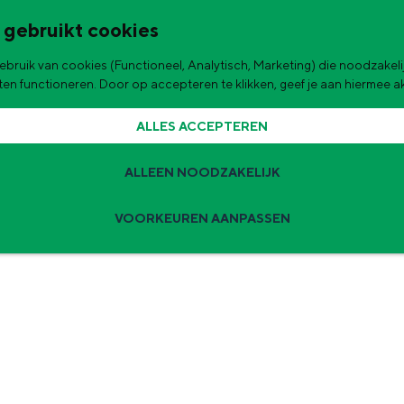
 gebruikt cookies
bruik van cookies (Functioneel, Analytisch, Marketing) die noodzakelij
de stad
aten functioneren. Door op accepteren te klikken, geef je aan hiermee 
ALLES ACCEPTEREN
ALLEEN NOODZAKELIJK
VOORKEUREN AANPASSEN
Zomervakantie tips
 zijn de leukste uitjes voor kinderen in Stad en Ommeland voor deze 
ingen