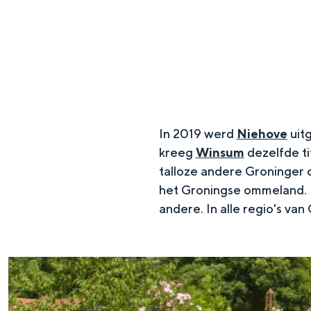
g
e
DIT IS GRONINGEN
In 2019 werd
Niehove
uit
kreeg
Winsum
dezelfde ti
talloze andere Groninger 
het Groningse ommeland. Da
andere. In alle regio's va
In Groningen ligt het allemaal opv
eeuwenoud verleden.
W
Stad
e
Provincie