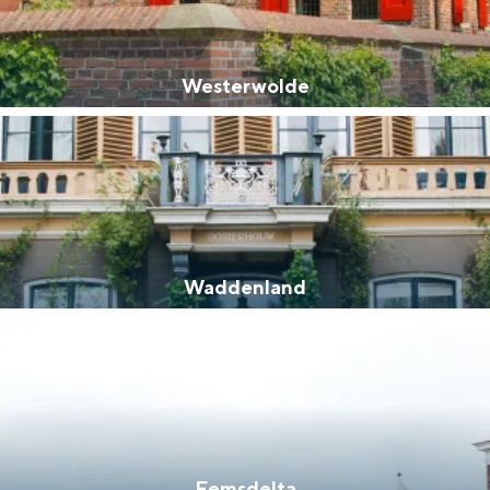
Westerwolde
Waddenland
Bijzonder overnachten
. Van slapen in een voormalige graanzolder van een molen tot overnach
Eemsdelta