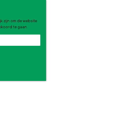
k zijn om de website
akkoord te gaan.
zomervakantie. Wat ga jij doen?