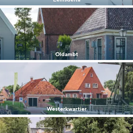
Oldambt
and
n stad
Westerkwartier