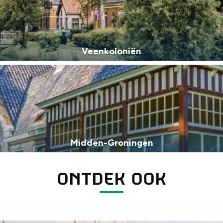
Veenkoloniën
Dagtripjes zonder auto
veranderlijke landschap. Binen een mum van tijd sta je vanuit de stad 
Midden-Groningen
ONTDEK OOK