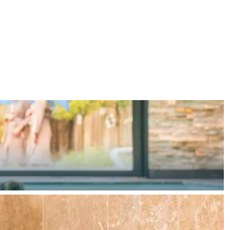
en
n hofje, de weidsheid van het ommeland en de sporen van een