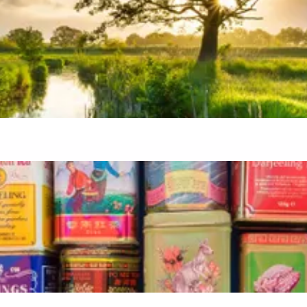
and
n stad