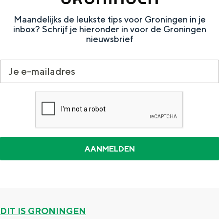
Met kinderen
Theater, muziek en musea
Maandelijks de leukste tips voor Groningen in je
inbox? Schrijf je hieronder in voor de Groningen
nieuwsbrief
REISIDEEËN
Een week in Stad en Ommeland
Een dag op pad in Groningen stad
Dagtripjes zonder auto
DIT IS GRONINGEN