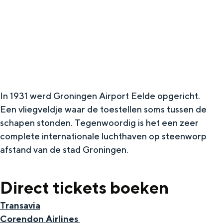
g
Wat ga jij doen?
e
Zomerwandelingen in Groningen
Zwemplekken
DIT IS GRONINGEN
In 1931 werd Groningen Airport Eelde opgericht.
Een vliegveldje waar de toestellen soms tussen de
schapen stonden. Tegenwoordig is het een zeer
complete internationale luchthaven op steenworp
afstand van de stad Groningen.
Direct tickets boeken
Top 10
Transavia
bezienswaardigheden
Corendon Airlines