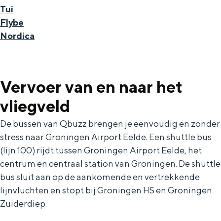
Tui
In Groningen ligt het allemaal opvallend
dicht bij elkaar. De levendigheid van de
Flybe
stad, de stilte van een hofje, de
Nordica
weidsheid van het ommeland en de
sporen van een eeuwenoud verleden.
Stad
Vervoer van en naar het
Provincie
vliegveld
Waddenkust
De bussen van Qbuzz brengen je eenvoudig en zonder
Natuurgebieden
stress naar Groningen Airport Eelde. Een shuttle bus
(lijn 100) rijdt tussen Groningen Airport Eelde, het
WAT TE DOEN
centrum en centraal station van Groningen. De shuttle
bus sluit aan op de aankomende en vertrekkende
lijnvluchten en stopt bij Groningen HS en Groningen
Zuiderdiep.