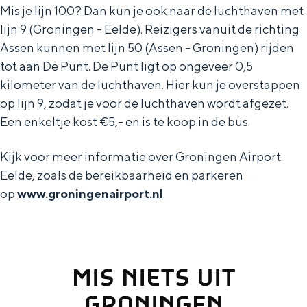
Mis je lijn 100? Dan kun je ook naar de luchthaven met
lijn 9 (Groningen - Eelde). Reizigers vanuit de richting
Assen kunnen met lijn 50 (Assen - Groningen) rijden
tot aan De Punt. De Punt ligt op ongeveer 0,5
Bijzonder overnachten
kilometer van de luchthaven. Hier kun je overstappen
op lijn 9, zodat je voor de luchthaven wordt afgezet.
Overnachten was nog nooit zo leuk. Van
slapen in een voormalige graanzolder
Een enkeltje kost €5,- en is te koop in de bus.
van een molen tot overnachten in een
iglo van stro: Groningen biedt voor ieder
Kijk voor meer informatie over Groningen Airport
wat wils.
Eelde, zoals de bereikbaarheid en parkeren
op
www.groningenairport.nl
.
Fietsen
Wandelen
Eten & drinken
Winkelen
MIS NIETS UIT
Overnachten
GRONINGEN