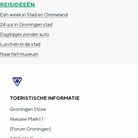
e
h
S
REISIDEEËN
r
e
i
Een week in Stad en Ommeland
t
E
e
24 uur in Groningen stad
a
n
z
Dagtripjes zonder auto
a
g
u
Lunchen in de stad
l
l
r
Naar het museum
H
i
d
u
s
e
i
h
u
d
p
t
TOERISTISCHE INFORMATIE
i
a
s
Groningen Store
g
g
c
Nieuwe Markt 1
e
e
h
(Forum Groningen)
t
e