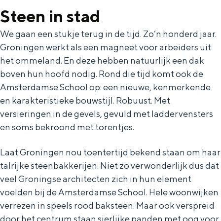
In Groningen ligt het allemaal opvallend
Steen in stad
dicht bij elkaar. De levendigheid van de
stad, de stilte van een hofje, de
We gaan een stukje terug in de tijd. Zo’n honderd jaar.
weidsheid van het ommeland en de
Groningen werkt als een magneet voor arbeiders uit
sporen van een eeuwenoud verleden.
het ommeland. En deze hebben natuurlijk een dak
boven hun hoofd nodig. Rond die tijd komt ook de
Stad
Amsterdamse School op: een nieuwe, kenmerkende
Provincie
en karakteristieke bouwstijl. Robuust. Met
Waddenkust
versieringen in de gevels, gevuld met laddervensters
Natuurgebieden
en soms bekroond met torentjes.
Laat Groningen nou toentertijd bekend staan om haar
WAT TE DOEN
talrijke steenbakkerijen. Niet zo verwonderlijk dus dat
veel Groningse architecten zich in hun element
voelden bij de Amsterdamse School. Hele woonwijken
verrezen in speels rood baksteen. Maar ook verspreid
door het centrum staan sierlijke panden met oog voor