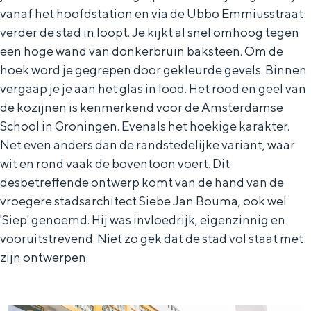
De rijkdom van Groningen is haar
vanaf het hoofdstation en via de Ubbo Emmiusstraat
veranderlijke landschap. Binen een mum
verder de stad in loopt. Je kijkt al snel omhoog tegen
van tijd sta je vanuit de stad aan de
een hoge wand van donkerbruin baksteen. Om de
Waddenzee, midden in het groen of bij
een schattig wierdedorp.
hoek word je gegrepen door gekleurde gevels. Binnen
vergaap je je aan het glas in lood. Het rood en geel van
Lunchen in de stad
de kozijnen is kenmerkend voor de Amsterdamse
Naar het museum
School in Groningen. Evenals het hoekige karakter.
Net even anders dan de randstedelijke variant, waar
wit en rond vaak de boventoon voert. Dit
S
n
nl
desbetreffende ontwerp komt van de hand van de
e
l
Nederlands
vroegere stadsarchitect Siebe Jan Bouma, ook wel
l
G
G
English
en
Deutsch
de
'Siep' genoemd. Hij was invloedrijk, eigenzinnig en
e
o
e
vooruitstrevend. Niet zo gek dat de stad vol staat met
c
t
h
zijn ontwerpen.
t
o
e
e
t
n