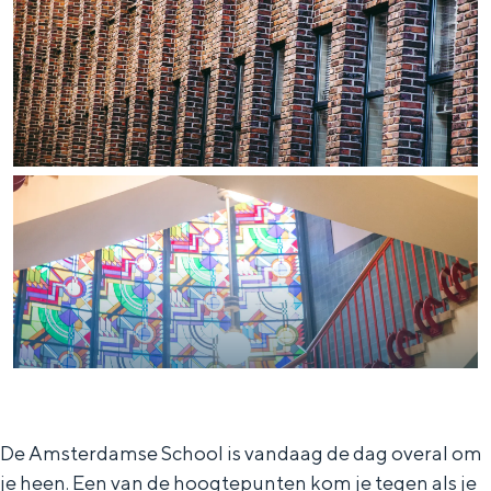
Met kinderen
Theater, muziek en musea
REISIDEEËN
Een week in Stad en Ommeland
Een dag op pad in Groningen stad
Dagtripjes zonder auto
De Amsterdamse School is vandaag de dag overal om
je heen. Een van de hoogtepunten kom je tegen als je