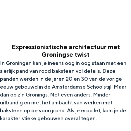
g
Wat ga jij doen?
e
Zomerwandelingen in Groningen
Zwemplekken
Expressionistische architectuur met
DIT IS GRONINGEN
Groningse twist
In Groningen kan je ineens oog in oog staan met een
sierlijk pand van rood baksteen vol details. Deze
panden werden in de jaren 20 en 30 van de vorige
eeuw gebouwd in de Amsterdamse Schoolstijl. Maar
dan op z’n Gronings. Net even anders. Minder
uitbundig en met het ambacht van werken met
baksteen op de voorgrond. Als je erop let, kom je de
Top 10
karakteristieke gebouwen overal tegen.
bezienswaardigheden