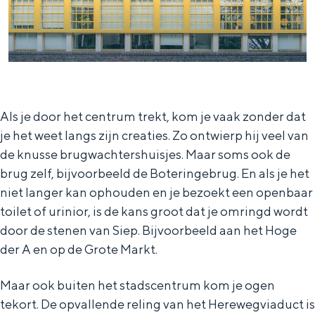
a
n
a
S
l
e
:
i
N
t
Als je door het centrum trekt, kom je vaak zonder dat
e
e
je het weet langs zijn creaties. Zo ontwierp hij veel van
d
de knusse brugwachtershuisjes. Maar soms ook de
e
brug zelf, bijvoorbeeld de Boteringebrug. En als je het
r
niet langer kan ophouden en je bezoekt een openbaar
toilet of urinior, is de kans groot dat je omringd wordt
l
door de stenen van Siep. Bijvoorbeeld aan het Hoge
a
der A en op de Grote Markt.
n
d
Maar ook buiten het stadscentrum kom je ogen
s
tekort. De opvallende reling van het Herewegviaduct is