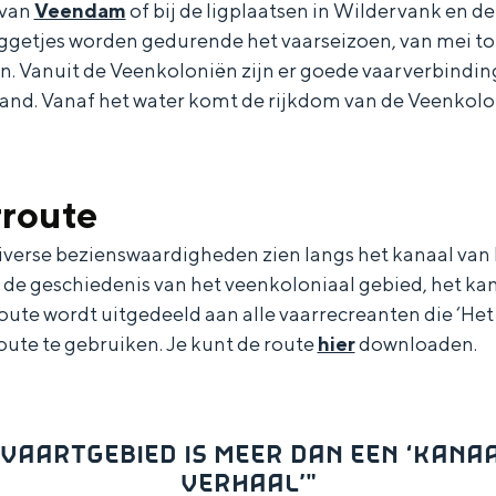
 van
Veendam
of bij de ligplaatsen in Wildervank en de
ggetjes worden gedurende het vaarseizoen, van mei to
n. Vanuit de Veenkoloniën zijn er goede vaarverbindin
and. Vanaf het water komt de rijkdom van de Veenkolon
rroute
diverse bezienswaardigheden zien langs het kanaal van 
e geschiedenis van het veenkoloniaal gebied, het ka
route wordt uitgedeeld aan alle vaarrecreanten die ‘He
route te gebruiken. Je kunt de route
hier
downloaden.
Bijzonder overnachten
VAARTGEBIED IS MEER DAN EEN ‘KANA
. Van slapen in een voormalige graanzolder van een molen tot overnach
VERHAAL’"