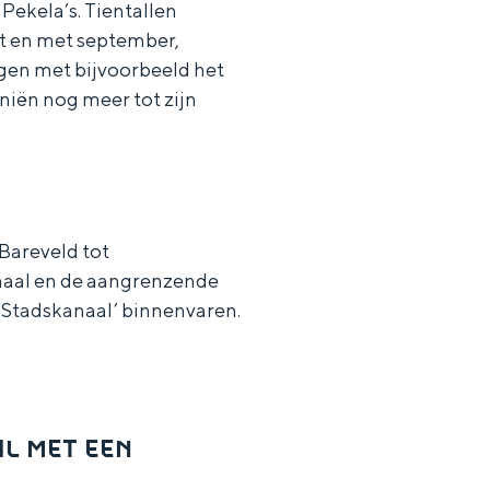
 Pekela’s. Tientallen
t en met september,
gen met bijvoorbeeld het
iën nog meer tot zijn
Bareveld tot
naal en de aangrenzende
t Stadskanaal’ binnenvaren.
AL MET EEN
ten in een iglo van stro: Groningen biedt voor ieder wat wils.