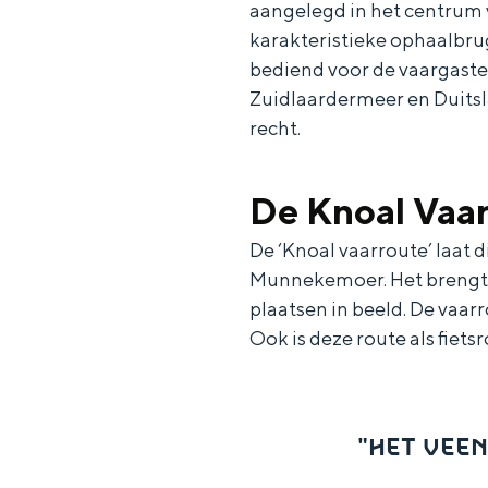
aangelegd in het centrum
Waddenkust
karakteristieke ophaalbru
bediend voor de vaargaste
Natuurgebieden
Zuidlaardermeer en Duitsl
recht.
WAT TE DOEN
De Knoal Vaa
De ‘Knoal vaarroute’ laat 
Munnekemoer. Het brengt d
plaatsen in beeld. De vaar
Ook is deze route als fiets
"HET VEEN
Overnachten was nog nooit zo leuk