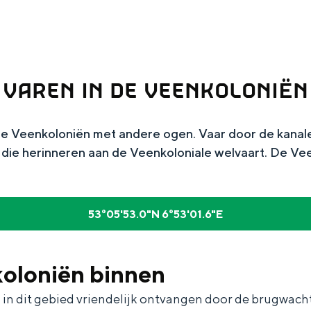
VAREN IN DE VEENKOLONIËN
 de Veenkoloniën met andere ogen. Vaar door de kana
die herinneren aan de Veenkoloniale welvaart. De Ve
Top 10 bezienswaardighed
53°05'53.0"N 6°53'01.6"E
allend dicht bij elkaar. De levendigheid van de stad, de stilte van ee
koloniën binnen
in dit gebied vriendelijk ontvangen door de brugwac