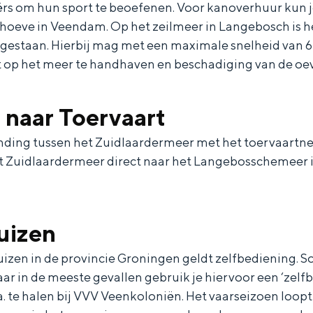
rs om hun sport te beoefenen. Voor kanoverhuur kun
dhoeve in Veendam. Op het zeilmeer in Langebosch is h
estaan. Hierbij mag met een maximale snelheid van 6
st op het meer te handhaven en beschadiging van de o
 naar Toervaart
nding tussen het Zuidlaardermeer met het toervaartne
t Zuidlaardermeer direct naar het Langebosschemeer 
uizen
izen in de provincie Groningen geldt zelfbediening. S
r in de meeste gevallen gebruik je hiervoor een ‘zelfb
.a. te halen bij VVV Veenkoloniën. Het vaarseizoen loop