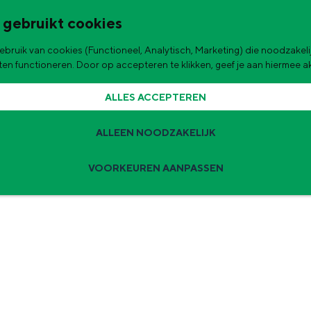
 gebruikt cookies
bruik van cookies (Functioneel, Analytisch, Marketing) die noodzakelij
de stad
aten functioneren. Door op accepteren te klikken, geef je aan hiermee 
ALLES ACCEPTEREN
ALLEEN NOODZAKELIJK
VOORKEUREN AANPASSEN
Zomervakantie tips
 zijn de leukste uitjes voor kinderen in Stad en Ommeland voor deze 
ingen