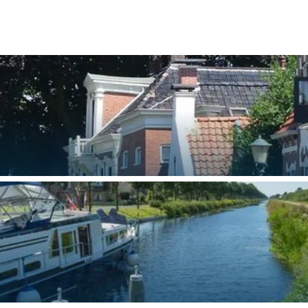
and
n stad