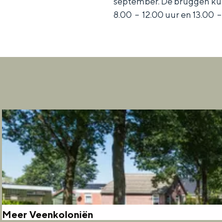
september. De bruggen ku
n
8.00 – 12.00 uur en 13.00 – 
d
s
Meer Veenkoloniën