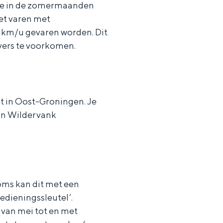
 je in de zomermaanden
et varen met
 km/u gevaren worden. Dit
evers te voorkomen.
t in Oost-Groningen. Je
in Wildervank
oms kan dit met een
edieningssleutel’.
t van mei tot en met