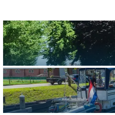
Fietsen
Wandelen
Eten & drinken
Winkelen
Overnachten
Met kinderen
Theater, muziek en musea
REISIDEEËN
Een week in Stad en Ommel
Een dag op pad in Groninge