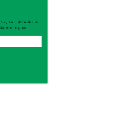
k zijn om de website
akkoord te gaan.
zomervakantie. Wat ga jij doen?