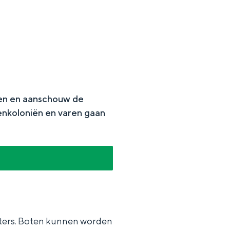
len en aanschouw de
enkoloniën en varen gaan
en
n hofje, de weidsheid van het ommeland en de sporen van een
hters. Boten kunnen worden