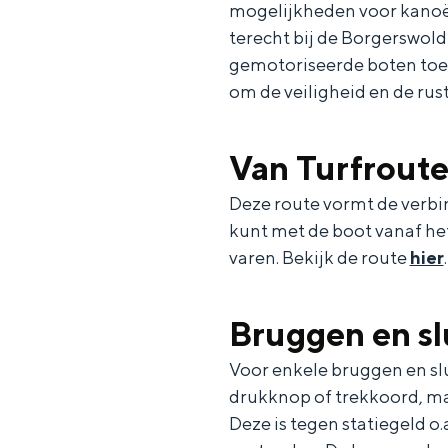
mogelijkheden voor kanoë
g
g
c
terecht bij de Borgerswol
e
e
h
gemotoriseerde boten toeg
t
e
om de veiligheid en de ru
a
n
a
S
Van Turfroute
l
e
Deze route vormt de verbi
:
i
kunt met de boot vanaf he
N
t
varen. Bekijk de route
hier
.
e
e
d
Bruggen en sl
e
Voor enkele bruggen en slu
r
drukknop of trekkoord, maa
l
Deze is tegen statiegeld o
a