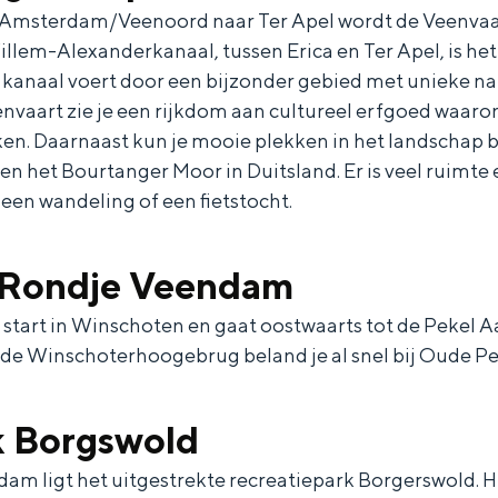
 Amsterdam/Veenoord naar Ter Apel wordt de Veenva
llem-Alexanderkanaal, tussen Erica en Ter Apel, is he
 kanaal voert door een bijzonder gebied met unieke na
envaart zie je een rijkdom aan cultureel erfgoed waa
n. Daarnaast kun je mooie plekken in het landschap b
 het Bourtanger Moor in Duitsland. Er is veel ruimte en
een wandeling of een fietstocht.
 Rondje Veendam
start in Winschoten en gaat oostwaarts tot de Pekel Aa
 de Winschoterhoogebrug beland je al snel bij Oude Pe
k Borgswold
m ligt het uitgestrekte recreatiepark Borgerswold. Hie