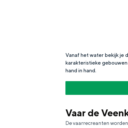
g
e
DIT IS GRONINGEN
Vanaf het water bekijk je
karakteristieke gebouwen 
hand in hand.
In Groningen ligt het allemaal opv
eeuwenoud verleden.
Vaar de Veen
Stad
De vaarrecreanten worden 
Provincie