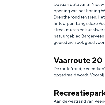
De vaarroute vanaf Nieuw
c
t
h
opening van het Koning Wi
t
o
e
Drenthe rond te varen. Het
e
t
n
lintdorpen. Langs deze Ve
e
h
S
streekmusea en kunstwerke
natuurgebied Bargerveen en
r
e
i
gebied zich ook goed voor 
t
E
e
a
n
z
Vaarroute 20
a
g
u
l
l
r
De route 'rondje Veendam' 
H
i
d
opgedraaid wordt. Voorbij
u
s
e
i
h
u
Recreatiepar
d
p
t
Aan de westrand van Veenda
i
a
s