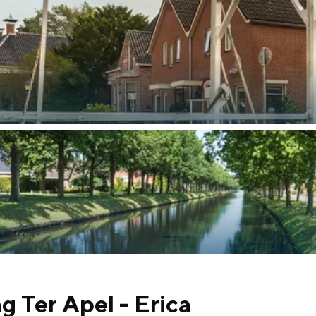
Dagtripjes zonder auto
veranderlijke landschap. Binen een mum van tijd sta je vanuit de stad 
g Ter Apel - Erica