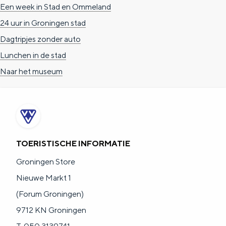
Een week in Stad en Ommeland
e
h
S
24 uur in Groningen stad
r
e
i
Dagtripjes zonder auto
t
E
e
Lunchen in de stad
a
n
z
Naar het museum
a
g
u
l
l
r
H
i
d
u
s
e
i
h
u
TOERISTISCHE INFORMATIE
d
p
t
Groningen Store
i
a
s
Nieuwe Markt 1
g
g
c
(Forum Groningen)
e
e
h
9712 KN Groningen
t
e