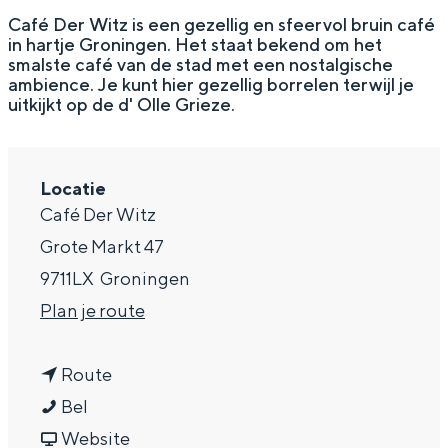
g
Wat ga jij doen?
Café Der Witz is een gezellig en sfeervol bruin café
in hartje Groningen. Het staat bekend om het
e
Zomerwandelingen in Groningen
smalste café van de stad met een nostalgische
ambience. Je kunt hier gezellig borrelen terwijl je
Zwemplekken
uitkijkt op de d' Olle Grieze.
DIT IS GRONINGEN
Locatie
Café Der Witz
Grote Markt 47
9711LX
Groningen
n
Plan je route
a
n
a
Route
Top 10
C
a
r
Bel
bezienswaardigheden
a
a
v
C
Website