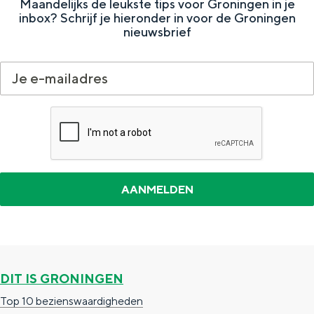
Met kinderen
Maandelijks de leukste tips voor Groningen in je
inbox? Schrijf je hieronder in voor de Groningen
Theater, muziek en musea
nieuwsbrief
REISIDEEËN
Een week in Stad en Ommeland
Een dag op pad in Groningen stad
DIT IS GRONINGEN
Dagtripjes zonder auto
Top 10 bezienswaardigheden