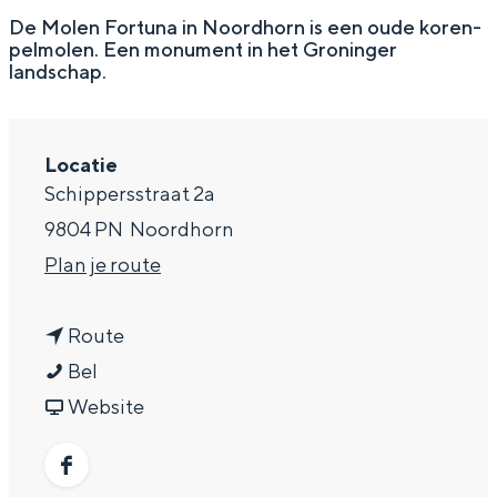
g
Wat ga jij doen?
De Molen Fortuna in Noordhorn is een oude koren-
pelmolen. Een monument in het Groninger
e
Zomerwandelingen in Groningen
landschap.
Zwemplekken
Locatie
DIT IS GRONINGEN
Schippersstraat 2a
9804 PN
Noordhorn
n
Plan je route
a
n
a
Route
M
a
r
Bel
o
a
v
M
Website
l
r
a
o
Top 10
bezienswaardigheden
e
M
n
l
F