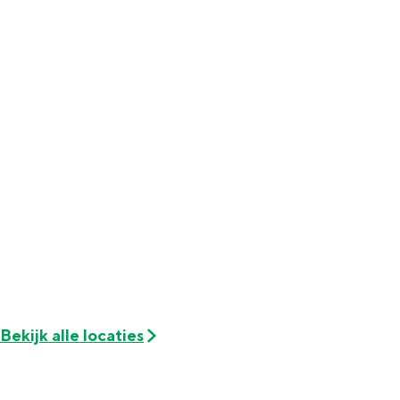
Met kinderen
Theater, muziek en musea
REISIDEEËN
Een week in Stad en Ommeland
Een dag op pad in Groningen stad
Bekijk alle locaties
Dagtripjes zonder auto