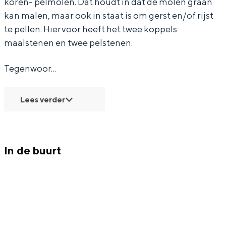
koren- pelmolen. Dat houdt in dat de molen graan
r
kan malen, maar ook in staat is om gerst en/of rijst
t
te pellen. Hiervoor heeft het twee koppels
u
maalstenen en twee pelstenen.
Bijzonder overnachten
n
Tegenwoor…
a
Overnachten was nog nooit zo leuk. Van
slapen in een voormalige graanzolder
van een molen tot overnachten in een
Lees verder
iglo van stro: Groningen biedt voor ieder
wat wils.
Fietsen
In de buurt
Wandelen
Eten & drinken
Winkelen
Overnachten