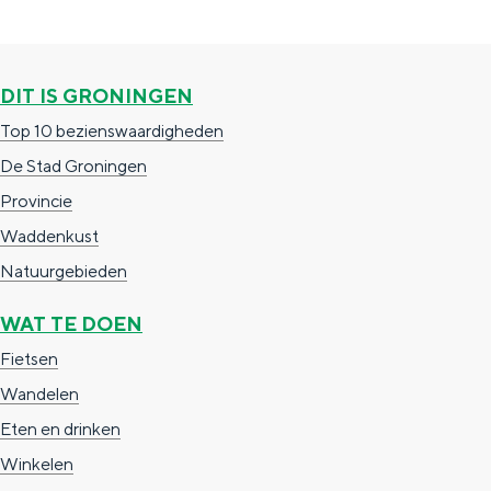
e
h
S
r
e
i
t
E
e
DIT IS GRONINGEN
a
n
z
Top 10 bezienswaardigheden
a
g
u
De Stad Groningen
l
l
r
Provincie
H
i
d
Waddenkust
u
s
e
Natuurgebieden
i
h
u
WAT TE DOEN
d
p
t
Fietsen
i
a
s
Wandelen
g
g
c
Eten en drinken
e
e
h
Winkelen
t
e