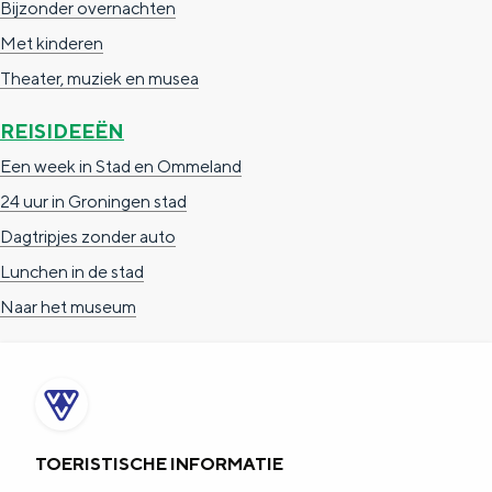
Bijzonder overnachten
a
n
Met kinderen
a
S
Theater, muziek en musea
l
e
:
i
REISIDEEËN
N
t
Een week in Stad en Ommeland
e
e
24 uur in Groningen stad
d
Dagtripjes zonder auto
e
Lunchen in de stad
r
Naar het museum
l
a
n
d
TOERISTISCHE INFORMATIE
s