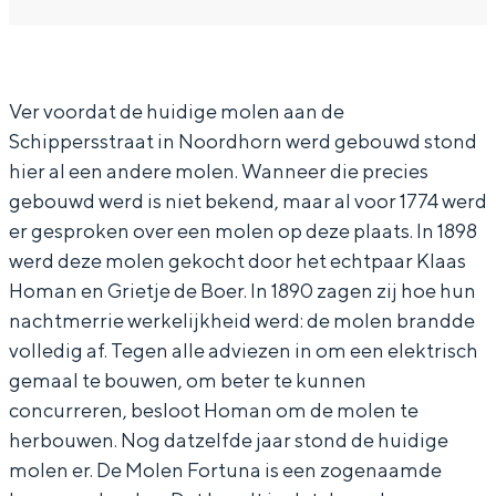
n
o
M
e
a
In Groningen ligt het allemaal opvallend
dicht bij elkaar. De levendigheid van de
F
l
o
n
c
stad, de stilte van een hofje, de
o
e
l
F
e
weidsheid van het ommeland en de
Ver voordat de huidige molen aan de
sporen van een eeuwenoud verleden.
r
n
e
o
b
Schippersstraat in Noordhorn werd gebouwd stond
t
F
n
r
o
Stad
hier al een andere molen. Wanneer die precies
u
o
F
t
o
gebouwd werd is niet bekend, maar al voor 1774 werd
Provincie
n
r
o
u
er gesproken over een molen op deze plaats. In 1898
k
Waddenkust
werd deze molen gekocht door het echtpaar Klaas
a
t
r
n
M
Natuurgebieden
Homan en Grietje de Boer. In 1890 zagen zij hoe hun
u
t
a
o
nachtmerrie werkelijkheid werd: de molen brandde
n
u
l
volledig af. Tegen alle adviezen in om een elektrisch
WAT TE DOEN
a
n
e
gemaal te bouwen, om beter te kunnen
a
n
concurreren, besloot Homan om de molen te
herbouwen. Nog datzelfde jaar stond de huidige
F
molen er. De Molen Fortuna is een zogenaamde
o