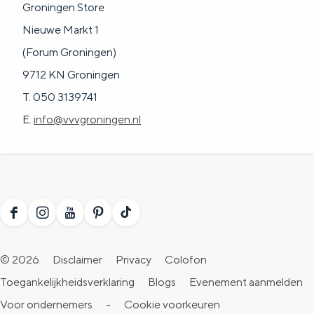
Groningen Store
Nieuwe Markt 1
(Forum Groningen)
9712 KN Groningen
T. 050 3139741
E.
info@vvvgroningen.nl
F
I
Y
P
T
a
n
o
i
i
© 2026
Disclaimer
Privacy
Colofon
c
s
u
n
k
Toegankelijkheidsverklaring
Blogs
Evenement aanmelden
e
t
T
t
T
Voor ondernemers
-
Cookie voorkeuren
b
a
u
e
o