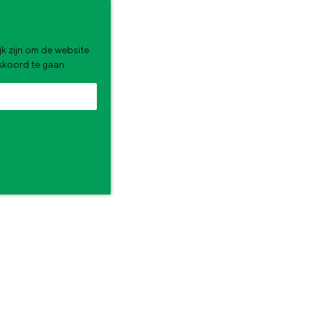
k zijn om de website
akkoord te gaan.
N
zomervakantie. Wat ga jij doen?