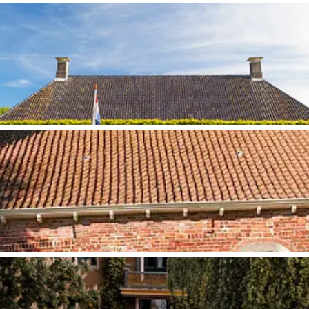
and
n stad