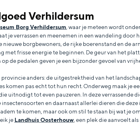
goed Verhildersum
seum Borg Verhildersum
, waar je meteen wordt onde
aat je verrassen en meenemen in een wandeling door h
de nieuwe borgbewoners, de rijke boerenstand en de ar
ag met frisse energie te beginnen. De geur van het plat
 op de pedalen geven je een bijzonder gevoel van vrijhe
e provincie anders: de uitgestrektheid van het landscha
es komen pas echt tot hun recht. Onderweg maak je een
die uitnodigt tot even pauzeren. In deze verrassende di
ze insectensoorten en daarnaast allerlei dieren die deze 
em te komen, maar ook om stil te staan bij wat je om 
Bijzonder overnachten
eik je
Landhuis Oosterhouw
, een plek die aanvoelt als
. Van slapen in een voormalige graanzolder van een molen tot overnach