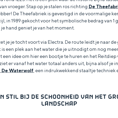
van vroeger. Stap op je stalen ros richting
De Theefabr
ebber! De Theefabriek is gevestigd in de voormalige ker
jl, in 1989 gekocht voor het symbolische bedrag van 1 
je hand geniet je van het moment.
t je je tocht voort via Electra. De route leidt je naar d
is een plek aan het water die je uitnodigt om nog mee
t een idee om hier een bootje te huren en het Reitdiep 
t er vanaf het water totaal anders uit, bijna alsof je in 
 De Waterwolf
, een indrukwekkend staaltje techniek 
N STIL BIJ DE SCHOONHEID VAN HET G
LANDSCHAP