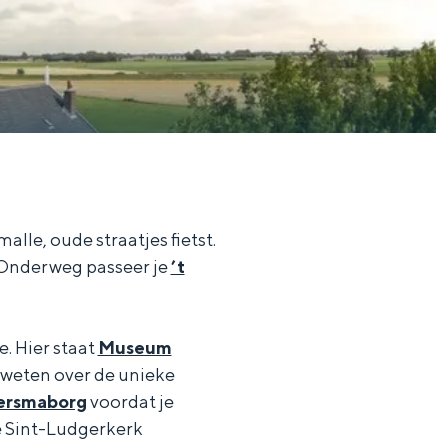
lle, oude straatjes fietst.
d. Onderweg passeer je
’t
e. Hier staat
Museum
 weten over de unieke
lersmaborg
voordat je
de Sint-Ludgerkerk