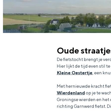
n
d
s
Oude straatjes
De fietstocht brengt je ver
Hier lijkt de tijd even sti
Kleine Oestertje
, een knu
Met hernieuwde kracht fiets
Wierdenland
op je te wac
Groningse wierden en het 
richting Garnwerd fietst. D