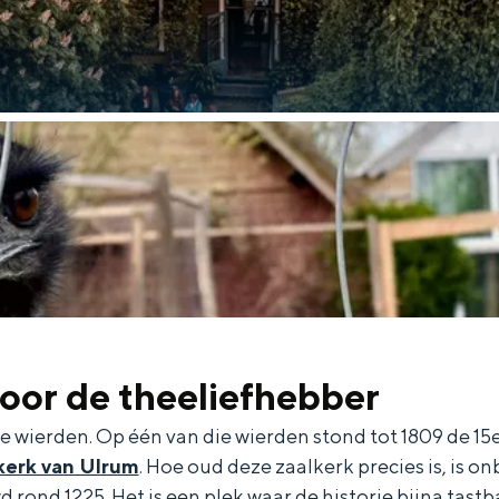
Dagtripjes zonder auto
veranderlijke landschap. Binen een mum van tijd sta je vanuit de stad 
voor de theeliefhebber
ee wierden. Op één van die wierden stond tot 1809 de 
kerk van Ulrum
. Hoe oud deze zaalkerk precies is, is 
 rond 1225. Het is een plek waar de historie bijna tastba