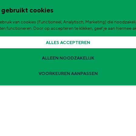
 gebruikt cookies
bruik van cookies (Functioneel, Analytisch, Marketing) die noodzakelij
de stad
aten functioneren. Door op accepteren te klikken, geef je aan hiermee 
|
|
Fietsen
Provincie
Erfgoed
ALLES ACCEPTEREN
MOLENS, KERKEN EN BORGE
ALLEEN NOODZAKELIJK
VOORKEUREN AANPASSEN
Zomervakantie tips
 zijn de leukste uitjes voor kinderen in Stad en Ommeland voor deze 
ingen