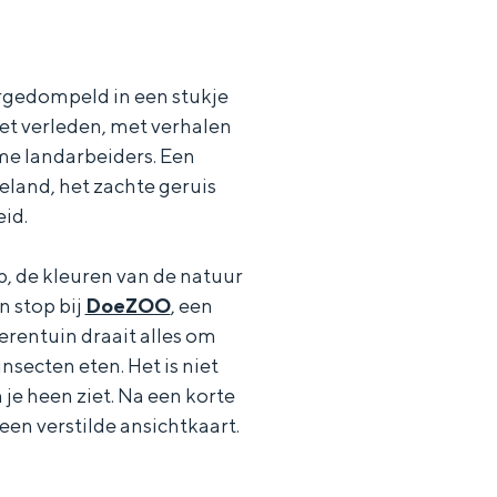
rgedompeld in een stukje
et verleden, met verhalen
me landarbeiders. Een
teland, het zachte geruis
id.
p, de kleuren van de natuur
 stop bij
DoeZOO
, een
erentuin draait alles om
insecten eten. Het is niet
je heen ziet. Na een korte
 een verstilde ansichtkaart.
ten in een iglo van stro: Groningen biedt voor ieder wat wils.