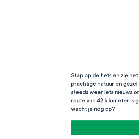
g
e
DIT IS GRONINGEN
Stap op de fiets en zie he
prachtige natuur en gezel
steeds weer iets nieuws on
route van 42 kilometer is
In Groningen ligt het allemaal opv
wacht je nog op?
eeuwenoud verleden.
Stad
Provincie