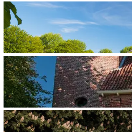
Fietsen
Wandelen
Eten & drinken
Winkelen
Overnachten
Met kinderen
Theater, muziek en musea
REISIDEEËN
Een week in Stad en Ommel
Een dag op pad in Groninge