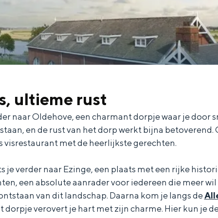
, ultieme rust
der naar Oldehove, een charmant dorpje waar je door sma
l te staan, en de rust van het dorp werkt bijna betoveren
s visrestaurant met de heerlijkste gerechten.
 je verder naar Ezinge, een plaats met een rijke histori
hten, een absolute aanrader voor iedereen die meer wil
ontstaan van dit landschap. Daarna kom je langs de
Al
it dorpje verovert je hart met zijn charme. Hier kun je 