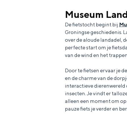
Waddenkust
Museum Land
Natuurgebieden
De fietstocht begint bij
Mu
Groningse geschiedenis. L
WAT TE DOEN
over de aloude landadel, 
perfecte start om je fietsd
van de wind en het trappen
Door te fietsen ervaar je d
en de charme van de dorpj
interactieve dierenwereld 
insecten. Je vindt er tallo
alleen een moment om op ad
pauze fiets je verder en ber
Overnachten was nog nooit zo leuk