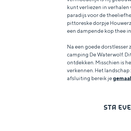
kunt verliezen in verhalen 
c
t
h
paradijs voor de theeliefh
t
o
e
pittoreske dorpje Houwerzi
e
t
n
een dampende kop thee in 
e
h
S
r
e
i
Na een goede dorstlesser ze
camping De Waterwolf. Dit 
t
E
e
ontdekken. Misschien is he
a
n
z
verkennen. Het landschap zie
a
g
u
afsluiting bereik je
gemaal
l
l
r
H
i
d
u
s
e
STA EVE
i
h
u
d
p
t
i
a
s