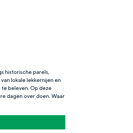
 historische parels,
van lokale lekkernijen en
j te beleven. Op deze
en
dere dagen over doen. Waar
n hofje, de weidsheid van het ommeland en de sporen van een