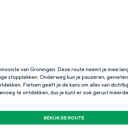
t mooiste van Groningen. Deze route neemt je mee langs
lige stopplekken. Onderweg kun je pauzeren, genieten 
tdekken. Fietsen geeft je de kans om alles van dichtbi
Top 10 bezienswaardighed
 genoeg te ontdekken, dus je kunt er ook gerust meer
allend dicht bij elkaar. De levendigheid van de stad, de stilte van ee
BEKIJK DE ROUTE