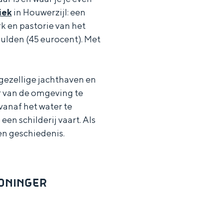
iek
in Houwerzijl: een
k en pastorie van het
gulden (45 eurocent). Met
e gezellige jachthaven en
r van de omgeving te
vanaf het water te
een schilderij vaart. Als
en geschiedenis.
RONINGER