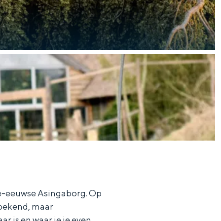
aan de Waddenzee, midden in het groen of bij een schattig
15e-eeuwse Asingaborg. Op
onbekend, maar
ar is en waar je je even