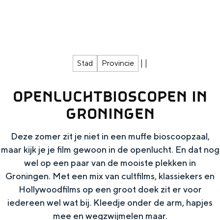
g
Wat ga jij doen?
e
Zomerwandelingen in Groningen
Zwemplekken
|
|
Stad
Provincie
DIT IS GRONINGEN
OPENLUCHTBIOSCOPEN IN
GRONINGEN
Deze zomer zit je niet in een muffe bioscoopzaal,
maar kijk je je film gewoon in de openlucht. En dat nog
wel op een paar van de mooiste plekken in
Groningen. Met een mix van cultfilms, klassiekers en
Hollywoodfilms op een groot doek zit er voor
Top 10
iedereen wel wat bij. Kleedje onder de arm, hapjes
bezienswaardigheden
mee en wegzwijmelen maar.