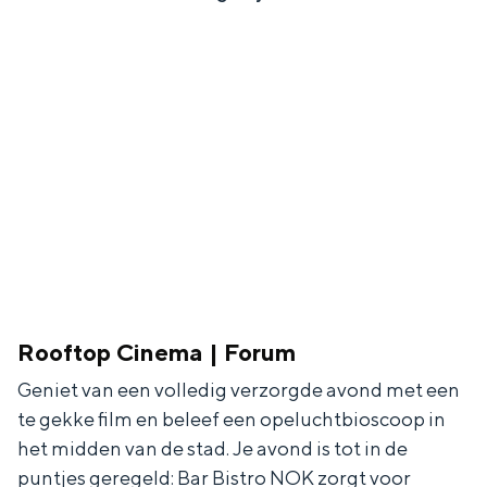
In Groningen ligt het allemaal opvallend
dicht bij elkaar. De levendigheid van de
stad, de stilte van een hofje, de
weidsheid van het ommeland en de
sporen van een eeuwenoud verleden.
Stad
Provincie
Waddenkust
Natuurgebieden
WAT TE DOEN
Rooftop Cinema | Forum
Geniet van een volledig verzorgde avond met een
te gekke film en beleef een opeluchtbioscoop in
het midden van de stad. Je avond is tot in de
puntjes geregeld: Bar Bistro NOK zorgt voor