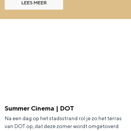
LEES MEER
e
h
S
r
e
i
t
E
e
a
n
z
a
g
u
l
l
r
H
i
d
u
s
e
i
h
u
d
p
t
i
a
s
g
g
c
Summer Cinema | DOT
e
e
h
Na een dag op het stadsstrand rol je zo het terras
t
e
van DOT op, dat deze zomer wordt omgetoverd