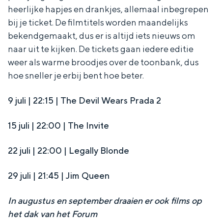
heerlijke hapjes en drankjes, allemaal inbegrepen
bij je ticket. De filmtitels worden maandelijks
bekendgemaakt, dus er is altijd iets nieuws om
naar uit te kijken. De tickets gaan iedere editie
Bijzonder overnachten
weer als warme broodjes over de toonbank, dus
hoe sneller je erbij bent hoe beter.
Overnachten was nog nooit zo leuk. Van
slapen in een voormalige graanzolder
van een molen tot overnachten in een
9 juli | 22:15 | The Devil Wears Prada 2
iglo van stro: Groningen biedt voor ieder
wat wils.
15 juli | 22:00 | The Invite
Fietsen
22 juli | 22:00 | Legally Blonde
Wandelen
Eten & drinken
29 juli | 21:45 | Jim Queen
Winkelen
In augustus en september draaien er ook films op
Overnachten
het dak van het Forum