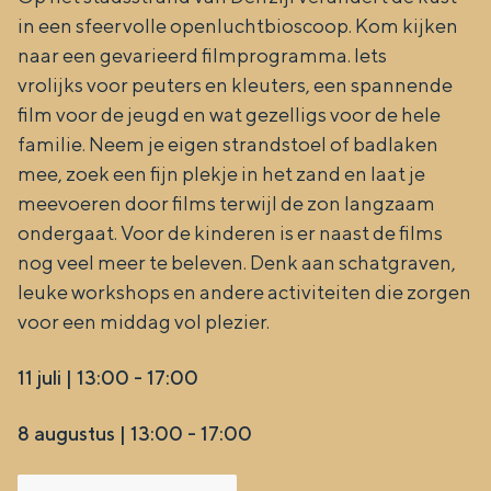
De rijkdom van Groningen is haar
in een sfeervolle openluchtbioscoop. Kom kijken
veranderlijke landschap. Binen een mum
naar een gevarieerd filmprogramma. Iets
van tijd sta je vanuit de stad aan de
Waddenzee, midden in het groen of bij
vrolijks voor peuters en kleuters, een spannende
een schattig wierdedorp.
film voor de jeugd en wat gezelligs voor de hele
familie. Neem je eigen strandstoel of badlaken
Lunchen in de stad
mee, zoek een fijn plekje in het zand en laat je
Naar het museum
meevoeren door films terwijl de zon langzaam
ondergaat. Voor de kinderen is er naast de films
S
n
nog veel meer te beleven. Denk aan schatgraven,
nl
leuke workshops en andere activiteiten die zorgen
e
l
Nederlands
voor een middag vol plezier.
l
G
G
English
en
Deutsch
de
e
o
e
11 juli | 13:00 - 17:00
c
t
h
8 augustus | 13:00 - 17:00
t
o
e
e
t
n