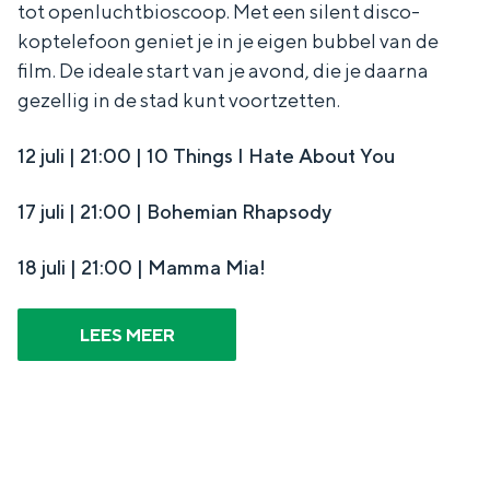
tot openluchtbioscoop. Met een silent disco-
a
n
koptelefoon geniet je in je eigen bubbel van de
a
S
film. De ideale start van je avond, die je daarna
l
e
gezellig in de stad kunt voortzetten.
:
i
N
12 juli | 21:00 | 10 Things I Hate About You
t
e
e
17 juli | 21:00 | Bohemian Rhapsody
d
e
18 juli | 21:00 | Mamma Mia!
r
l
LEES MEER
a
n
d
s