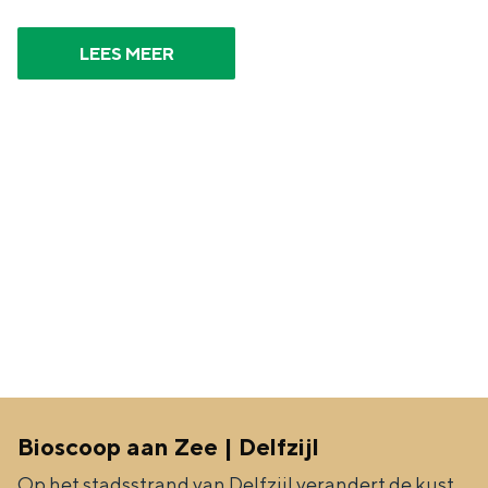
Met kinderen
Theater, muziek en musea
LEES MEER
REISIDEEËN
Een week in Stad en Ommeland
Een dag op pad in Groningen stad
Bioscoop aan Zee | Delfzijl
Dagtripjes zonder auto
Op het stadsstrand van Delfzijl verandert de kust