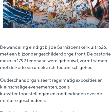
e
h
S
r
e
i
t
E
e
a
n
z
a
g
u
l
l
r
De wandeling eindigt bij de Garnizoenskerk uit 1626,
H
i
d
met een bijzonder geschilderd orgelfront. De pastorie
u
s
e
die er in 1792 tegenaan werd gebouwd, vormt samen
met de kerk een uniek architectonisch geheel.
i
h
u
d
p
t
Oudeschans organiseert regelmatig exposities en
i
a
s
kleinschalige evenementen, zoals
g
g
c
kunsttentoonstellingen en rondleidingen over de
e
e
h
militaire geschiedenis.
t
e