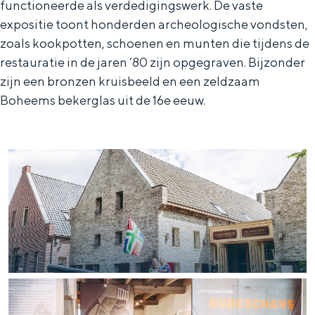
functioneerde als verdedigingswerk. De vaste
In Groningen ligt het allemaal opvallend
expositie toont honderden archeologische vondsten,
dicht bij elkaar. De levendigheid van de
zoals kookpotten, schoenen en munten die tijdens de
stad, de stilte van een hofje, de
weidsheid van het ommeland en de
restauratie in de jaren ’80 zijn opgegraven. Bijzonder
sporen van een eeuwenoud verleden.
zijn een bronzen kruisbeeld en een zeldzaam
Boheems bekerglas uit de 16e eeuw.
Stad
Provincie
Waddenkust
Natuurgebieden
WAT TE DOEN