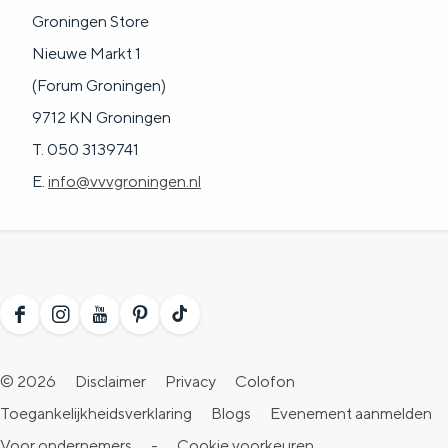
Groningen Store
Nieuwe Markt 1
(Forum Groningen)
9712 KN Groningen
T. 050 3139741
E.
info@vvvgroningen.nl
F
I
Y
P
T
a
n
o
i
i
© 2026
Disclaimer
Privacy
Colofon
c
s
u
n
k
Toegankelijkheidsverklaring
Blogs
Evenement aanmelden
e
t
T
t
T
Voor ondernemers
-
Cookie voorkeuren