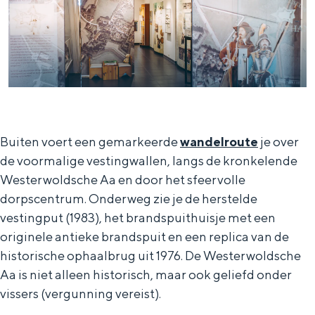
Bijzonder overnachten
Overnachten was nog nooit zo leuk. Van
slapen in een voormalige graanzolder
van een molen tot overnachten in een
Buiten voert een gemarkeerde
wandelroute
je over
iglo van stro: Groningen biedt voor ieder
de voormalige vestingwallen, langs de kronkelende
wat wils.
Westerwoldsche Aa en door het sfeervolle
dorpscentrum. Onderweg zie je de herstelde
Fietsen
vestingput (1983), het brandspuithuisje met een
Wandelen
originele antieke brandspuit en een replica van de
Eten & drinken
historische ophaalbrug uit 1976. De Westerwoldsche
Winkelen
Aa is niet alleen historisch, maar ook geliefd onder
vissers (vergunning vereist).
Overnachten