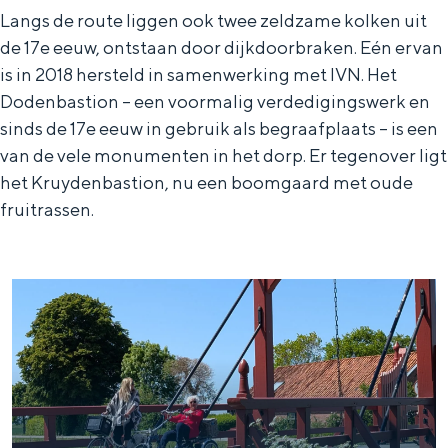
Met kinderen
Langs de route liggen ook twee zeldzame kolken uit
Theater, muziek en musea
de 17e eeuw, ontstaan door dijkdoorbraken. Eén ervan
is in 2018 hersteld in samenwerking met IVN. Het
Dodenbastion – een voormalig verdedigingswerk en
REISIDEEËN
sinds de 17e eeuw in gebruik als begraafplaats – is een
Een week in Stad en Ommeland
van de vele monumenten in het dorp. Er tegenover ligt
Een dag op pad in Groningen stad
het Kruydenbastion, nu een boomgaard met oude
fruitrassen.
Dagtripjes zonder auto