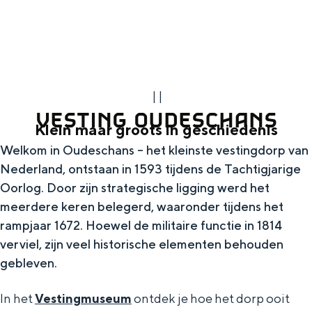
g
Wat ga jij doen?
e
Zomerwandelingen in Groningen
Zwemplekken
|
|
DIT IS GRONINGEN
VESTING OUDESCHANS
Klein maar groots in geschiedenis
Welkom in Oudeschans – het kleinste vestingdorp van
Nederland, ontstaan in 1593 tijdens de Tachtigjarige
Oorlog. Door zijn strategische ligging werd het
meerdere keren belegerd, waaronder tijdens het
rampjaar 1672. Hoewel de militaire functie in 1814
verviel, zijn veel historische elementen behouden
gebleven.
Top 10
bezienswaardigheden
In het
Vestingmuseum
ontdek je hoe het dorp ooit