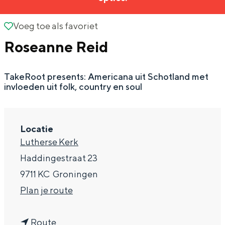
g
Wat ga jij doen?
e
Voeg toe als favoriet
Voeg toe als favoriet
Zomerwandelingen in Groningen
Roseanne Reid
Zwemplekken
TakeRoot presents: Americana uit Schotland met
DIT IS GRONINGEN
invloeden uit folk, country en soul
Locatie
Lutherse Kerk
Haddingestraat 23
9711 KC
Groningen
n
Plan je route
Top 10
a
bezienswaardigheden
n
a
Route