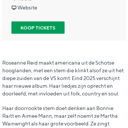
In Groningen ligt het allemaal opvallend
a
v
r
Website
dicht bij elkaar. De levendigheid van de
a
a
R
stad, de stilte van een hofje, de
weidsheid van het ommeland en de
r
n
o
KOOP TICKETS
sporen van een eeuwenoud verleden.
R
R
s
Stad
o
o
e
Provincie
s
s
a
e
e
n
Waddenkust
Roseanne Reid maakt americana uit de Schotse
hooglanden, met een stem die klinkt alsof ze uit het
a
a
n
Natuurgebieden
diepe zuiden van de VS komt. Eind 2025 verschijnt
n
n
e
haar nieuwe album. Haar liedjes zijn oprecht en
n
n
R
WAT TE DOEN
doorleefd, met invloeden uit folk, country en soul.
e
e
e
R
R
i
Haar doorrookte stem doet denken aan Bonnie
Raitt en Aimee Mann, maar zelf noemt ze Martha
e
e
d
Wainwright als haar grote voorbeeld. Ze zingt
i
i