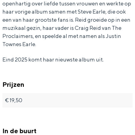
openhartig over liefde tussen vrouwen en werkte op
d
d
haar vorige album samen met Steve Earle, die ook
een van haar grootste fans is. Reid groeide op in een
muzikaal gezin, haar vader is Craig Reid van The
Bijzonder overnachten
Proclaimers, en speelde al met namen als Justin
Townes Earle.
Overnachten was nog nooit zo leuk. Van
slapen in een voormalige graanzolder
Eind 2025 komt haar nieuwste album uit.
van een molen tot overnachten in een
iglo van stro: Groningen biedt voor ieder
wat wils.
Prijzen
Fietsen
Wandelen
€ 19,50
Eten & drinken
Winkelen
Overnachten
In de buurt