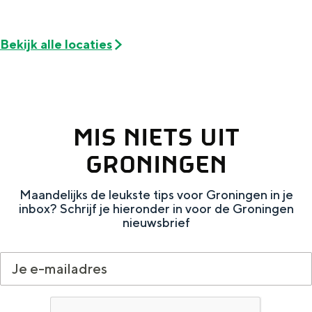
De rijkdom van Groningen is haar
veranderlijke landschap. Binen een mum
van tijd sta je vanuit de stad aan de
Bekijk alle locaties
Waddenzee, midden in het groen of bij
een schattig wierdedorp.
Lunchen in de stad
Naar het museum
MIS NIETS UIT
GRONINGEN
S
n
nl
e
l
Nederlands
Maandelijks de leukste tips voor Groningen in je
inbox? Schrijf je hieronder in voor de Groningen
l
G
G
English
en
Deutsch
de
nieuwsbrief
e
o
e
c
t
h
t
o
e
e
t
n