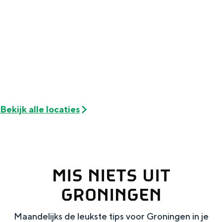
Met kinderen
Theater, muziek en musea
REISIDEEËN
Een week in Stad en Ommeland
Een dag op pad in Groningen stad
Bekijk alle locaties
MIS NIETS UIT
GRONINGEN
Dagtripjes zonder auto
Maandelijks de leukste tips voor Groningen in je