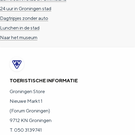
a
n
24 uur in Groningen stad
a
S
Dagtripjes zonder auto
l
e
Lunchen in de stad
:
i
Naar het museum
N
t
e
e
d
e
TOERISTISCHE INFORMATIE
r
l
Groningen Store
a
Nieuwe Markt 1
n
(Forum Groningen)
d
9712 KN Groningen
s
T. 050 3139741