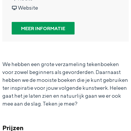
In Groningen ligt het allemaal opvallend
a
v
r
Website
dicht bij elkaar. De levendigheid van de
a
a
T
stad, de stilte van een hofje, de
weidsheid van het ommeland en de
r
n
i
MEER INFORMATIE
sporen van een eeuwenoud verleden.
T
T
p
Stad
i
i
i
Provincie
p
p
'
i
i
s
Waddenkust
We hebben een grote verzameling tekenboeken
voor zowel beginners als gevorderden. Daarnaast
'
'
d
Natuurgebieden
hebben we de mooiste boeken die je kunt gebruiken
s
s
e
ter inspiratie voor jouw volgende kunstwerk. Heleen
d
d
B
WAT TE DOEN
gaat het je laten zien en natuurlijk gaan we er ook
e
e
i
mee aan de slag. Teken je mee?
B
B
e
i
i
b
Prijzen
e
e
: