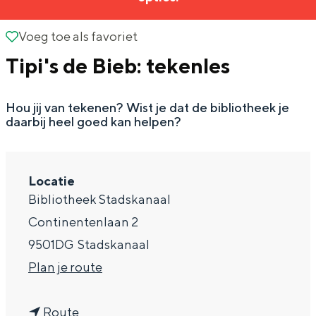
g
Wat ga jij doen?
e
Voeg toe als favoriet
Voeg toe als favoriet
Zomerwandelingen in Groningen
Tipi's de Bieb: tekenles
Zwemplekken
Hou jij van tekenen? Wist je dat de bibliotheek je
DIT IS GRONINGEN
daarbij heel goed kan helpen?
Locatie
Bibliotheek Stadskanaal
Continentenlaan 2
9501DG
Stadskanaal
n
Plan je route
Top 10
a
bezienswaardigheden
n
a
Route