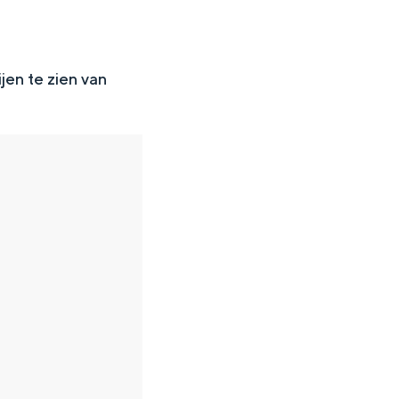
ijen te zien van
en
n hofje, de weidsheid van het ommeland en de sporen van een