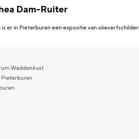
Thea Dam-Ruiter
i is er in Pieterburen een expositie van olieverfschilder
trum Waddenkust
, Pieterburen
rburen
Top 10 bezienswaardighed
allend dicht bij elkaar. De levendigheid van de stad, de stilte van ee