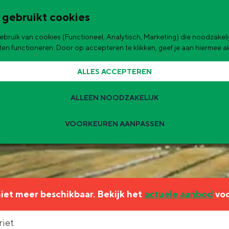
 gebruikt cookies
bruik van cookies (Functioneel, Analytisch, Marketing) die noodzakelij
de stad
aten functioneren. Door op accepteren te klikken, geef je aan hiermee 
ALLES ACCEPTEREN
ALLEEN NOODZAKELIJK
VOORKEUREN AANPASSEN
Zomervakantie tips
 zijn de leukste uitjes voor kinderen in Stad en Ommeland voor deze 
 niet meer beschikbaar. Bekijk het
actuele aanbod
voo
ingen
t
riet