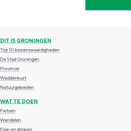
g
g
c
e
e
h
t
e
a
n
DIT IS GRONINGEN
a
S
Top 10 bezienswaardigheden
l
e
De Stad Groningen
:
i
Provincie
N
t
Waddenkust
e
e
Natuurgebieden
d
e
WAT TE DOEN
r
Fietsen
l
Wandelen
a
Eten en drinken