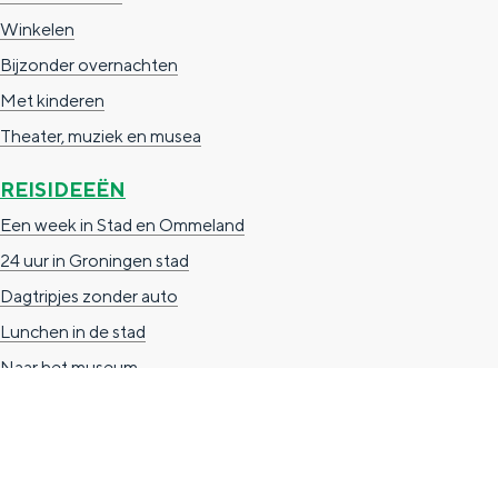
n
Winkelen
d
Bijzonder overnachten
s
Met kinderen
Theater, muziek en musea
REISIDEEËN
Een week in Stad en Ommeland
24 uur in Groningen stad
Dagtripjes zonder auto
Lunchen in de stad
Naar het museum