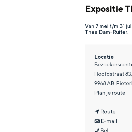
g
Expositie 
e
DIT IS GRONINGEN
Van 7 mei t/m 31 jul
Thea Dam-Ruiter.
Locatie
Bezoekerscen
Hoofdstraat 83
9968 AB
Piete
n
Plan je route
a
In Groningen ligt het allemaal opv
eeuwenoud verleden.
n
a
Route
a
n
r
E-mail
Stad
E
a
a
E
Bel
Provincie