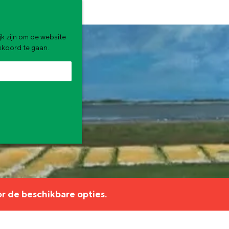
k zijn om de website
akkoord te gaan.
zomervakantie. Wat ga jij doen?
r de beschikbare opties.