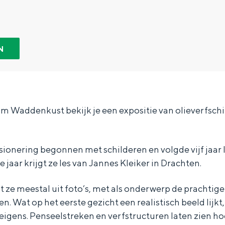
N
m Waddenkust bekijk je een expositie van olieverfschi
sionering begonnen met schilderen en volgde vijf jaar 
e jaar krijgt ze les van Jannes Kleiker in Drachten.
Bijzonder overnachten
lt ze meestal uit foto’s, met als onderwerp de prachtig
n. Wat op het eerste gezicht een realistisch beeld lijkt
. Van slapen in een voormalige graanzolder van een molen tot overnach
l eigens. Penseelstreken en verfstructuren laten zien hoe