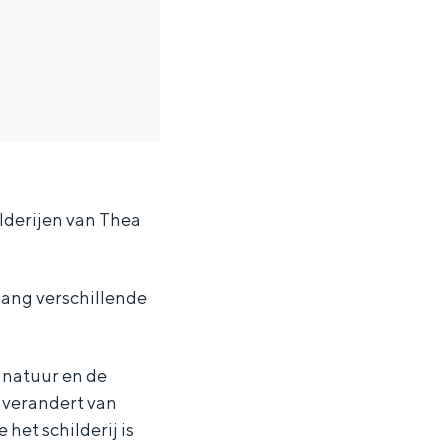
lderijen van Thea
lang verschillende
e natuur en de
, verandert van
ten in een iglo van stro: Groningen biedt voor ieder wat wils.
 het schilderij is