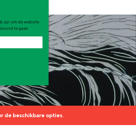
k zijn om de website
akkoord te gaan.
zomervakantie. Wat ga jij doen?
r de beschikbare opties.