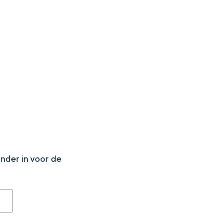
aan de Waddenzee, midden in het groen of bij een schattig
N
onder in voor de