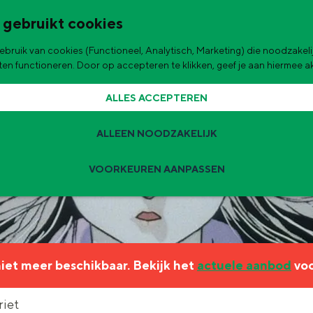
 gebruikt cookies
bruik van cookies (Functioneel, Analytisch, Marketing) die noodzakelij
de stad
aten functioneren. Door op accepteren te klikken, geef je aan hiermee 
ALLES ACCEPTEREN
ALLEEN NOODZAKELIJK
VOORKEUREN AANPASSEN
Zomervakantie tips
 zijn de leukste uitjes voor kinderen in Stad en Ommeland voor deze 
 niet meer beschikbaar. Bekijk het
actuele aanbod
voo
ingen
t
riet