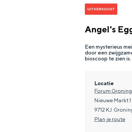
g
UITVERKOCHT
e
DIT IS GRONINGEN
Angel's Eg
Een mysterieus mei
door een zwijgzame
bioscoop te zien is
Locatie
Forum Gronin
Nieuwe Markt 1
In Groningen ligt het allemaal opv
eeuwenoud verleden.
9712 KJ
Gronin
n
Plan je route
Stad
a
Provincie