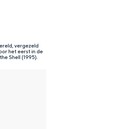
ereld, vergezeld
or het eerst in de
he Shell (1995).
en
n hofje, de weidsheid van het ommeland en de sporen van een