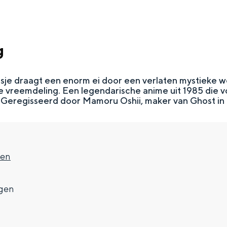
g
sje draagt een enorm ei door een verlaten mystieke w
 vreemdeling. Een legendarische anime uit 1985 die vo
. Geregisseerd door Mamoru Oshii, maker van Ghost in t
Top 10 bezienswaardighed
gen
allend dicht bij elkaar. De levendigheid van de stad, de stilte van ee
gen