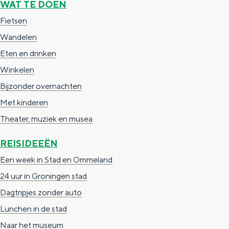
WAT TE DOEN
g
g
c
Fietsen
e
e
h
Wandelen
t
e
Eten en drinken
a
n
Winkelen
a
S
Bijzonder overnachten
l
e
Met kinderen
:
i
Theater, muziek en musea
N
t
REISIDEEËN
e
e
Een week in Stad en Ommeland
d
24 uur in Groningen stad
e
Dagtripjes zonder auto
r
Lunchen in de stad
l
Naar het museum
a