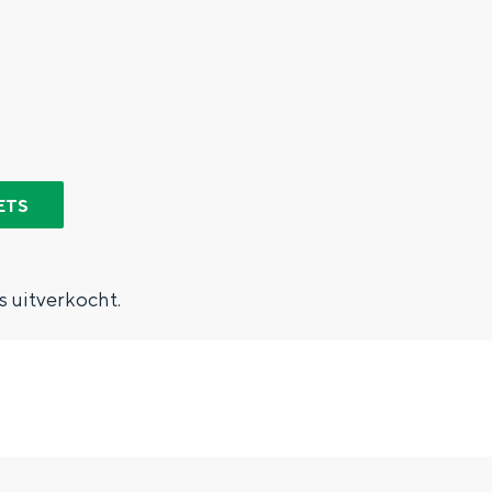
ETS
is uitverkocht.
Bijzonder overnachten
. Van slapen in een voormalige graanzolder van een molen tot overnach