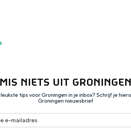
Dagtripjes zonder auto
veranderlijke landschap. Binen een mum van tijd sta je vanuit de stad 
MIS NIETS UIT GRONINGE
leukste tips voor Groningen in je inbox? Schrijf je hier
Groningen nieuwsbrief