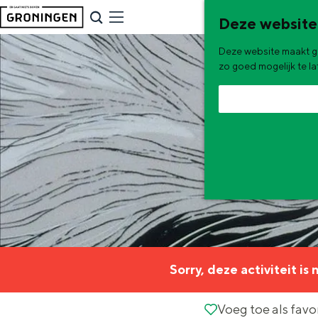
G
NU & NIEUW
Deze website
a
Uitagenda
Deze website maakt ge
n
Nieuwe winkels & horeca in 
zo goed mogelijk te l
a
a
r
d
e
h
o
m
e
De zomervakantie is begonnen! Dit
Sorry, deze activiteit is
p
Zomerwandelingen in Gron
a
Voeg toe als favorie
Voeg toe als favo
Zwemplekken