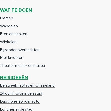
e
h
S
WAT TE DOEN
r
e
i
Fietsen
t
E
e
Wandelen
a
n
z
Eten en drinken
a
g
u
Winkelen
l
l
r
Bijzonder overnachten
H
i
d
Met kinderen
u
s
e
Theater, muziek en musea
i
h
u
d
p
t
REISIDEEËN
i
a
s
Een week in Stad en Ommeland
g
g
c
24 uur in Groningen stad
e
e
h
Dagtripjes zonder auto
t
e
Lunchen in de stad