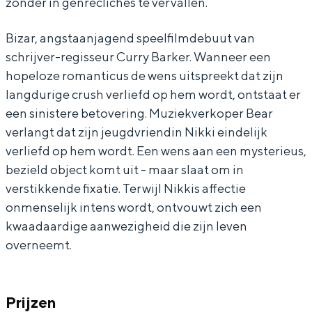
zonder in genreclichés te vervallen.
n
o
n
Bizar, angstaanjagend speelfilmdebuut van
schrijver-regisseur Curry Barker. Wanneer een
hopeloze romanticus de wens uitspreekt dat zijn
Bijzonder overnachten
langdurige crush verliefd op hem wordt, ontstaat er
Overnachten was nog nooit zo leuk. Van
een sinistere betovering. Muziekverkoper Bear
slapen in een voormalige graanzolder
verlangt dat zijn jeugdvriendin Nikki eindelijk
van een molen tot overnachten in een
verliefd op hem wordt. Een wens aan een mysterieus,
iglo van stro: Groningen biedt voor ieder
wat wils.
bezield object komt uit - maar slaat om in
verstikkende fixatie. Terwijl Nikkis affectie
Fietsen
onmenselijk intens wordt, ontvouwt zich een
Wandelen
kwaadaardige aanwezigheid die zijn leven
overneemt.
Eten & drinken
Winkelen
Overnachten
Prijzen