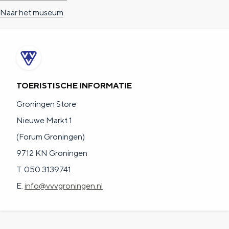
a
n
Naar het museum
a
S
l
e
:
i
N
t
TOERISTISCHE INFORMATIE
e
e
Groningen Store
d
Nieuwe Markt 1
e
(Forum Groningen)
r
9712 KN Groningen
l
T. 050 3139741
a
E.
info@vvvgroningen.nl
n
d
s