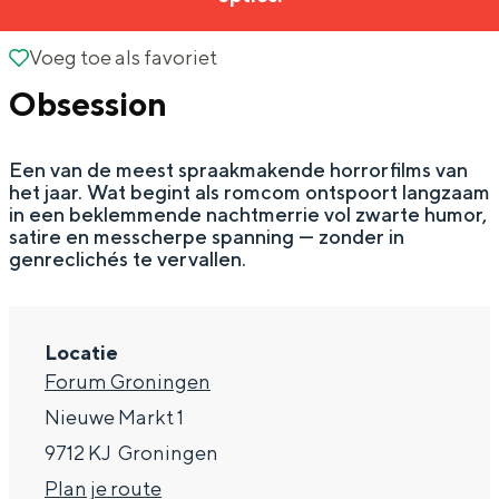
g
Wat ga jij doen?
e
Voeg toe als favoriet
Voeg toe als favoriet
Zomerwandelingen in Groningen
Obsession
Zwemplekken
Een van de meest spraakmakende horrorfilms van
DIT IS GRONINGEN
het jaar. Wat begint als romcom ontspoort langzaam
in een beklemmende nachtmerrie vol zwarte humor,
satire en messcherpe spanning — zonder in
genreclichés te vervallen.
Locatie
Forum Groningen
Nieuwe Markt 1
Top 10
9712 KJ
Groningen
bezienswaardigheden
n
Plan je route