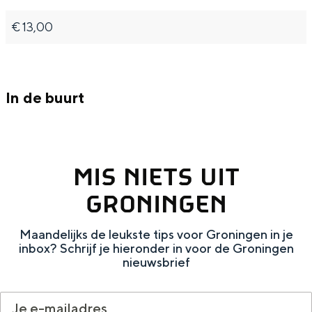
Met kinderen
€ 13,00
Theater, muziek en musea
REISIDEEËN
Een week in Stad en Ommeland
In de buurt
Een dag op pad in Groningen stad
MIS NIETS UIT
GRONINGEN
Maandelijks de leukste tips voor Groningen in je
inbox? Schrijf je hieronder in voor de Groningen
nieuwsbrief
Dagtripjes zonder auto