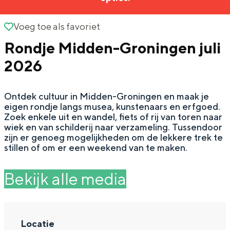
g
Wat ga jij doen?
e
Voeg toe als favoriet
Voeg toe als favoriet
Zomerwandelingen in Groningen
Rondje Midden-Groningen juli
Zwemplekken
2026
DIT IS GRONINGEN
Ontdek cultuur in Midden-Groningen en maak je
eigen rondje langs musea, kunstenaars en erfgoed.
Zoek enkele uit en wandel, fiets of rij van toren naar
wiek en van schilderij naar verzameling. Tussendoor
zijn er genoeg mogelijkheden om de lekkere trek te
stillen of om er een weekend van te maken.
Bekijk alle media
Top 10
bezienswaardigheden
Locatie