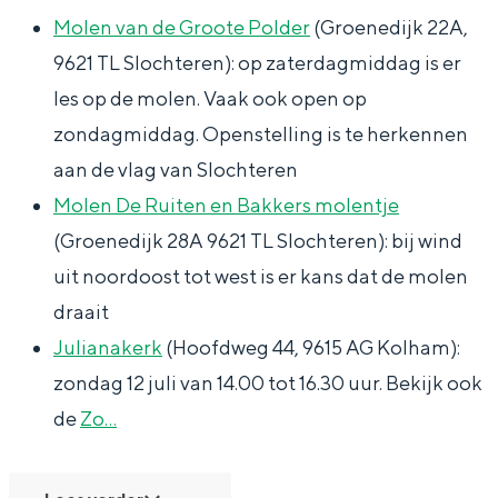
Met kinderen
n
n
e
Molen van de Groote Polder
(Groenedijk 22A,
Theater, muziek en musea
g
g
n
9621 TL Slochteren): op zaterdagmiddag is er
e
e
j
les op de molen. Vaak ook open op
REISIDEEËN
n
n
u
zondagmiddag. Openstelling is te herkennen
Een week in Stad en Ommeland
j
j
l
aan de vlag van Slochteren
Een dag op pad in Groningen stad
u
u
i
Molen De Ruiten en Bakkers molentje
l
l
2
(Groenedijk 28A 9621 TL Slochteren): bij wind
i
i
0
uit noordoost tot west is er kans dat de molen
2
2
2
draait
0
0
6
Julianakerk
(Hoofdweg 44, 9615 AG Kolham):
2
2
zondag 12 juli van 14.00 tot 16.30 uur. Bekijk ook
6
6
de
Zo…
Dagtripjes zonder auto