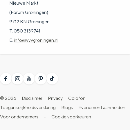
Nieuwe Markt 1
(Forum Groningen)
9712 KN Groningen
T. 050 3139741
E.
info@vvvgroningen.nl
F
I
Y
P
T
a
n
o
i
i
© 2026
Disclaimer
Privacy
Colofon
c
s
u
n
k
Toegankelijkheidsverklaring
Blogs
Evenement aanmelden
e
t
T
t
T
Voor ondernemers
-
Cookie voorkeuren
b
a
u
e
o
o
g
b
r
k