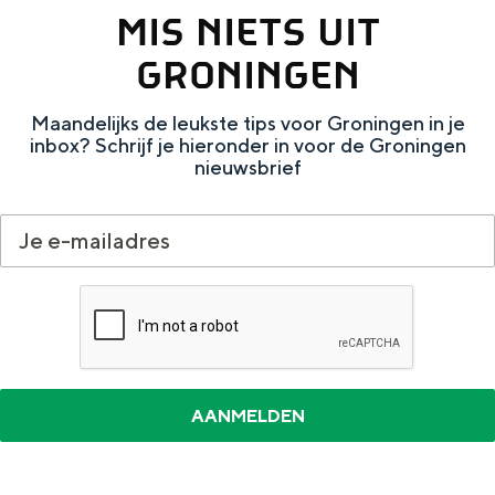
a
n
MIS NIETS UIT
a
S
GRONINGEN
l
e
:
i
Maandelijks de leukste tips voor Groningen in je
inbox? Schrijf je hieronder in voor de Groningen
N
t
nieuwsbrief
e
e
d
e
r
l
a
n
d
s