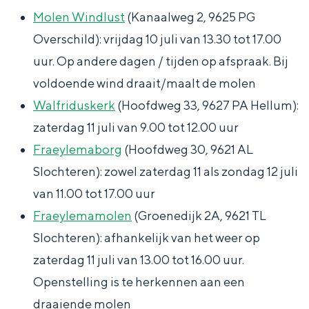
j
j
M
o
Molen Windlust
(Kanaalweg 2, 9625 PG
e
e
i
o
Overschild): vrijdag 10 juli van 13.30 tot 17.00
M
M
d
k
uur. Op andere dagen / tijden op afspraak. Bij
i
i
d
Bijzonder overnachten
K
voldoende wind draait/maalt de molen
d
d
e
e
Walfriduskerk
(Hoofdweg 33, 9627 PA Hellum):
Overnachten was nog nooit zo leuk. Van
d
d
n
r
slapen in een voormalige graanzolder
zaterdag 11 juli van 9.00 tot 12.00 uur
van een molen tot overnachten in een
e
e
-
k
Fraeylemaborg
(Hoofdweg 30, 9621 AL
iglo van stro: Groningen biedt voor ieder
n
n
G
K
wat wils.
Slochteren): zowel zaterdag 11 als zondag 12 juli
-
-
r
o
van 11.00 tot 17.00 uur
Fietsen
G
G
o
l
Fraeylemamolen
(Groenedijk 2A, 9621 TL
Wandelen
r
r
n
h
Slochteren): afhankelijk van het weer op
Eten & drinken
o
o
i
a
zaterdag 11 juli van 13.00 tot 16.00 uur.
Winkelen
n
n
n
m
Openstelling is te herkennen aan een
Overnachten
i
i
g
draaiende molen