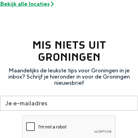
De rijkdom van Groningen is haar
Bekijk alle locaties
veranderlijke landschap. Binen een mum
van tijd sta je vanuit de stad aan de
Waddenzee, midden in het groen of bij
een schattig wierdedorp.
MIS NIETS UIT
Lunchen in de stad
GRONINGEN
Naar het museum
Maandelijks de leukste tips voor Groningen in je
S
n
nl
inbox? Schrijf je hieronder in voor de Groningen
nieuwsbrief
e
l
Nederlands
l
G
G
English
en
Deutsch
de
e
o
e
c
t
h
t
o
e
e
t
n