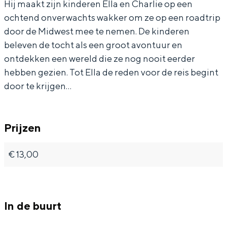
Hij maakt zijn kinderen Ella en Charlie op een
ochtend onverwachts wakker om ze op een roadtrip
door de Midwest mee te nemen. De kinderen
beleven de tocht als een groot avontuur en
Bijzonder overnachten
ontdekken een wereld die ze nog nooit eerder
hebben gezien. Tot Ella de reden voor de reis begint
Overnachten was nog nooit zo leuk. Van
door te krijgen…
slapen in een voormalige graanzolder
van een molen tot overnachten in een
iglo van stro: Groningen biedt voor ieder
wat wils.
Prijzen
Fietsen
€ 13,00
Wandelen
Eten & drinken
Winkelen
In de buurt
Overnachten