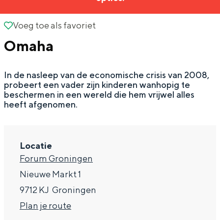
g
Wat ga jij doen?
e
Voeg toe als favoriet
Voeg toe als favoriet
Zomerwandelingen in Groningen
Omaha
Zwemplekken
In de nasleep van de economische crisis van 2008,
DIT IS GRONINGEN
probeert een vader zijn kinderen wanhopig te
beschermen in een wereld die hem vrijwel alles
heeft afgenomen.
Locatie
Forum Groningen
Nieuwe Markt 1
9712 KJ
Groningen
Top 10
n
Plan je route
bezienswaardigheden