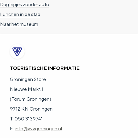
a
n
Dagtripjes zonder auto
a
S
Lunchen in de stad
l
e
Naar het museum
:
i
N
t
e
e
d
TOERISTISCHE INFORMATIE
e
Groningen Store
r
Nieuwe Markt 1
l
(Forum Groningen)
a
9712 KN Groningen
n
T. 050 3139741
d
E.
info@vvvgroningen.nl
s