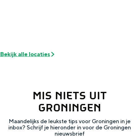
Met kinderen
t
t
o
Theater, muziek en musea
B
B
b
o
o
REISIDEEËN
b
b
Een week in Stad en Ommeland
Een dag op pad in Groningen stad
Bekijk alle locaties
MIS NIETS UIT
GRONINGEN
Maandelijks de leukste tips voor Groningen in je
inbox? Schrijf je hieronder in voor de Groningen
Dagtripjes zonder auto
nieuwsbrief