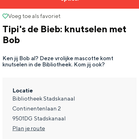
g
Wat ga jij doen?
e
Voeg toe als favoriet
Voeg toe als favoriet
Zomerwandelingen in Groningen
Tipi's de Bieb: knutselen met
Zwemplekken
Bob
DIT IS GRONINGEN
Ken jij Bob al? Deze vrolijke mascotte komt
knutselen in de Bibliotheek. Kom jij ook?
Locatie
Bibliotheek Stadskanaal
Continentenlaan 2
9501DG
Stadskanaal
Top 10
n
Plan je route
bezienswaardigheden
a