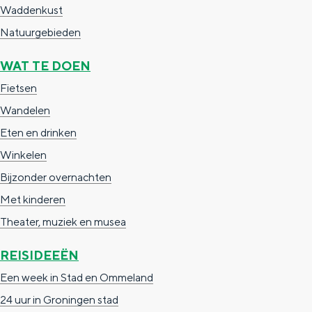
e
h
S
Waddenkust
r
e
i
Natuurgebieden
t
E
e
WAT TE DOEN
a
n
z
Fietsen
a
g
u
Wandelen
l
l
r
Eten en drinken
H
i
d
Winkelen
u
s
e
Bijzonder overnachten
i
h
u
Met kinderen
d
p
t
Theater, muziek en musea
i
a
s
g
REISIDEEËN
g
c
e
e
h
Een week in Stad en Ommeland
t
e
24 uur in Groningen stad