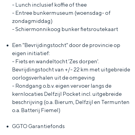
e
h
S
- Lunch inclusief koffie of thee
- Entree bunkermuseum (woensdag- of
r
e
i
zondagmiddag)
t
E
e
- Schiermonnikoog bunker fietsroutekaart
a
n
z
a
g
u
Een "Bevrijdingstocht" door de provincie op
l
l
r
eigen initiatief:
- Fiets en wandeltocht 'Zes dorpen'.
H
i
d
Bevrijdingstocht van +/- 22 km met uitgebreide
u
s
e
oorlogsverhalen uit de omgeving
i
h
u
- Rondgang o.b.v. eigen vervoer langs de
d
p
t
kernlocaties Delfzijl Pocket incl. uitgebreide
i
a
s
beschrijving (o.a. Bierum, Delfzijl en Termunten
o.a. Batterij Fiemel)
g
g
c
e
e
h
GGTO Garantiefonds
t
e