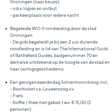
Groningen (naar keuze):
De rijkdom van Groningen is haar
veranderlijke landschap. Binen een mum
- o.b.v. logies en ontbijt
van tijd sta je vanuit de stad aan de
- parkeerplaats voor iedere nacht
Waddenzee, midden in het groen of bij
een schattig wierdedorp.
Begeleide WO-II rondleiding door de stad
Lunchen in de stad
Groningen:
- De gids begeleidt je bij een 2 uur durende
Naar het museum
rondleiding en is lid van The International Guild
of Battlefield Guides, badgenummer 70 en
S
n
nl
derhalve uitstekend op de hoogte van de stad en
e
l
Nederlands
haar oorlogsgeschiedenis.
l
G
G
English
en
Deutsch
de
Een georganiseerde dag Schiermonnikoog incl.:
e
o
e
- Bootticket v.a. Lauwersoog v.v.
c
t
h
- Fiets
t
o
e
- Koffie / thee met gebak t.w.v. € 15,00 (2
e
t
n
personen)