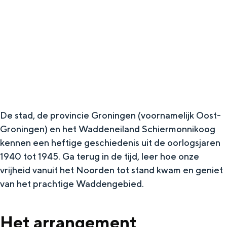
g
Wat ga jij doen?
e
Zomerwandelingen in Groningen
Zwemplekken
DIT IS GRONINGEN
De stad, de provincie Groningen (voornamelijk Oost-
Groningen) en het Waddeneiland Schiermonnikoog
kennen een heftige geschiedenis uit de oorlogsjaren
1940 tot 1945. Ga terug in de tijd, leer hoe onze
vrijheid vanuit het Noorden tot stand kwam en geniet
van het prachtige Waddengebied.
Top 10
bezienswaardigheden
Het arrangement