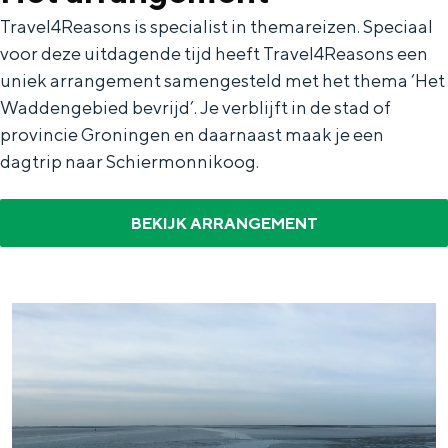
In Groningen ligt het allemaal opvallend
Travel4Reasons is specialist in themareizen. Speciaal
dicht bij elkaar. De levendigheid van de
voor deze uitdagende tijd heeft Travel4Reasons een
stad, de stilte van een hofje, de
uniek arrangement samengesteld met het thema ‘Het
weidsheid van het ommeland en de
sporen van een eeuwenoud verleden.
Waddengebied bevrijd’. Je verblijft in de stad of
provincie Groningen en daarnaast maak je een
Stad
dagtrip naar Schiermonnikoog.
Provincie
Waddenkust
BEKIJK ARRANGEMENT
Natuurgebieden
WAT TE DOEN