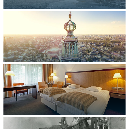
Bijzonder overnachten
Overnachten was nog nooit zo leuk. Van
slapen in een voormalige graanzolder
van een molen tot overnachten in een
iglo van stro: Groningen biedt voor ieder
wat wils.
Fietsen
Wandelen
Eten & drinken
Winkelen
Overnachten