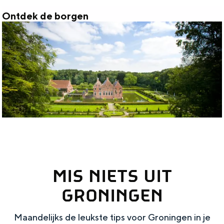
B
e
Ontdek de borgen
O
o
n
n
u
t
r
d
t
e
a
k
n
d
g
e
e
b
MIS NIETS UIT
o
r
GRONINGEN
g
Maandelijks de leukste tips voor Groningen in je
e