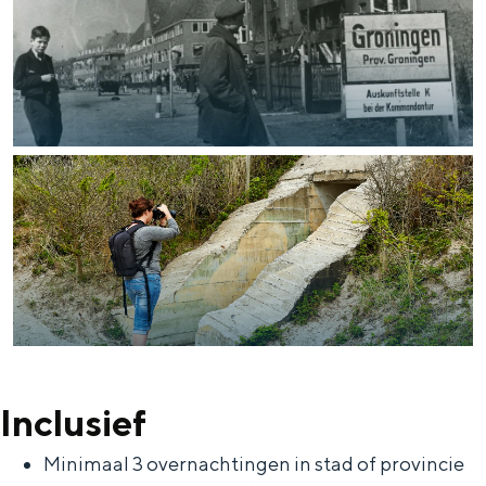
Met kinderen
Theater, muziek en musea
REISIDEEËN
Een week in Stad en Ommeland
Een dag op pad in Groningen stad
Inclusief
Dagtripjes zonder auto
Minimaal 3 overnachtingen in stad of provincie