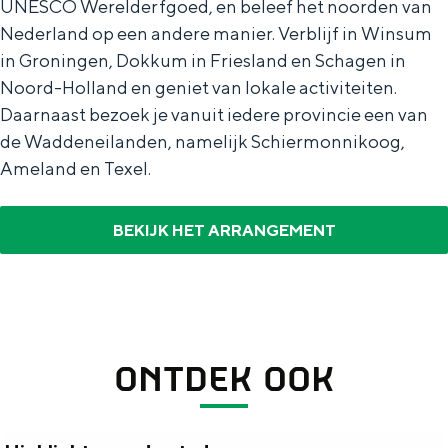
UNESCO Werelderfgoed, en beleef het noorden van
De rijkdom van Groningen is haar
veranderlijke landschap. Binen een mum
Nederland op een andere manier. Verblijf in Winsum
van tijd sta je vanuit de stad aan de
in Groningen, Dokkum in Friesland en Schagen in
Waddenzee, midden in het groen of bij
Noord-Holland en geniet van lokale activiteiten.
een schattig wierdedorp.
Daarnaast bezoek je vanuit iedere provincie een van
Lunchen in de stad
de Waddeneilanden, namelijk Schiermonnikoog,
Ameland en Texel.
Naar het museum
BEKIJK HET ARRANGEMENT
S
n
nl
e
l
Nederlands
l
G
G
English
en
Deutsch
de
e
o
e
c
t
h
ONTDEK OOK
t
o
e
e
t
n