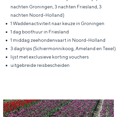
In Groningen ligt het allemaal opvallend
nachten Groningen, 3 nachten Friesland, 3
dicht bij elkaar. De levendigheid van de
nachten Noord-Holland)
stad, de stilte van een hofje, de
weidsheid van het ommeland en de
1 Waddenactiviteit naar keuze in Groningen
sporen van een eeuwenoud verleden.
1 dag boothuur in Friesland
Stad
1 middag zeehondenvaart in Noord-Holland
Provincie
3 dagtrips (Schiermonnikoog, Ameland en Texel)
lijst met exclusieve korting vouchers
Waddenkust
uitgebreide reisbescheiden
Natuurgebieden
WAT TE DOEN