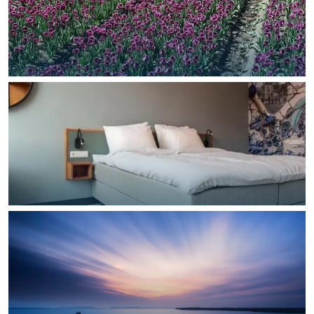
Bijzonder overnachten
Overnachten was nog nooit zo leuk. Van
slapen in een voormalige graanzolder
van een molen tot overnachten in een
iglo van stro: Groningen biedt voor ieder
wat wils.
Fietsen
Wandelen
Eten & drinken
Winkelen
Overnachten