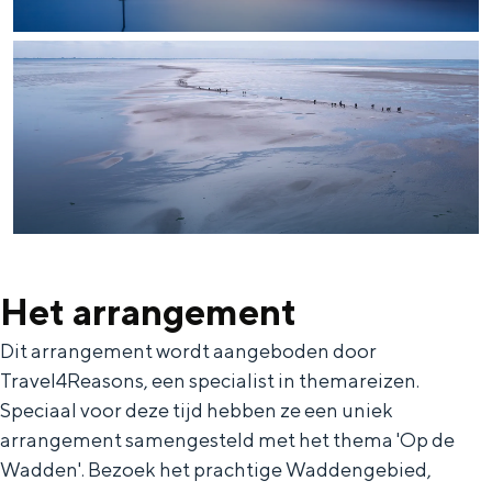
Met kinderen
Theater, muziek en musea
REISIDEEËN
Een week in Stad en Ommeland
Een dag op pad in Groningen stad
Het arrangement
Dit arrangement wordt aangeboden door
Travel4Reasons, een specialist in themareizen.
Speciaal voor deze tijd hebben ze een uniek
arrangement samengesteld met het thema 'Op de
Dagtripjes zonder auto
Wadden'. Bezoek het prachtige Waddengebied,