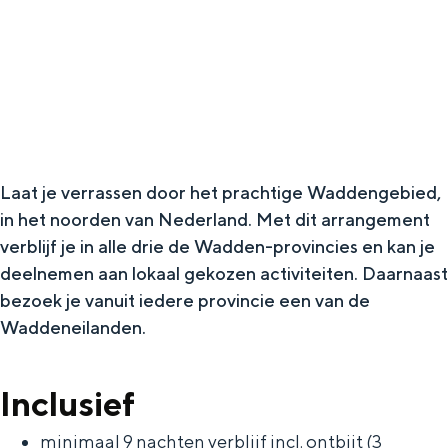
g
Wat ga jij doen?
e
Zomerwandelingen in Groningen
Zwemplekken
DIT IS GRONINGEN
Laat je verrassen door het prachtige Waddengebied,
in het noorden van Nederland. Met dit arrangement
verblijf je in alle drie de Wadden-provincies en kan je
deelnemen aan lokaal gekozen activiteiten. Daarnaast
bezoek je vanuit iedere provincie een van de
Waddeneilanden.
Inclusief
Top 10
bezienswaardigheden
minimaal 9 nachten verblijf incl. ontbijt (3