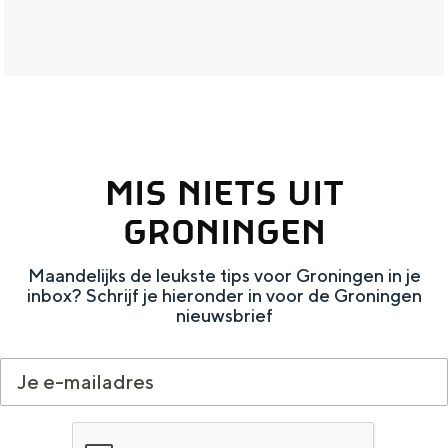
r
s
e
e
n
k
MIS NIETS UIT
a
a
GRONINGEN
r
Maandelijks de leukste tips voor Groningen in je
t
inbox? Schrijf je hieronder in voor de Groningen
j
nieuwsbrief
e