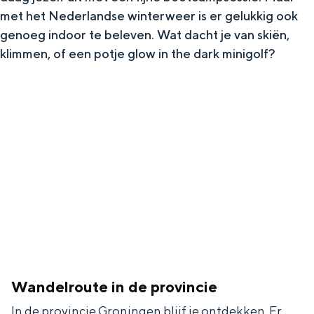
In Groningen ligt het allemaal opvallend
met het Nederlandse winterweer is er gelukkig ook
dicht bij elkaar. De levendigheid van de
genoeg indoor te beleven. Wat dacht je van skiën,
stad, de stilte van een hofje, de
klimmen, of een potje glow in the dark minigolf?
weidsheid van het ommeland en de
sporen van een eeuwenoud verleden.
Stad
Provincie
Waddenkust
Natuurgebieden
WAT TE DOEN
Wandelroute in de provincie
In de provincie Groningen blijf je ontdekken. Er