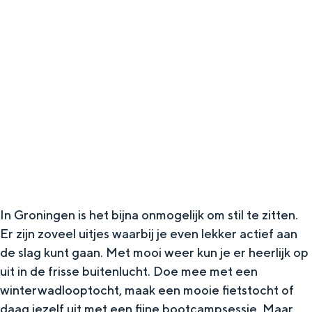
g
Wat ga jij doen?
e
Zomerwandelingen in Groningen
Zwemplekken
DIT IS GRONINGEN
In Groningen is het bijna onmogelijk om stil te zitten.
Er zijn zoveel uitjes waarbij je even lekker actief aan
de slag kunt gaan. Met mooi weer kun je er heerlijk op
uit in de frisse buitenlucht. Doe mee met een
Top 10
winterwadlooptocht, maak een mooie fietstocht of
bezienswaardigheden
daag jezelf uit met een fijne bootcampsessie. Maar