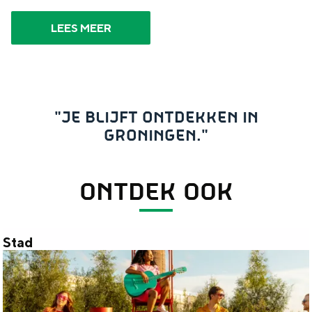
LEES MEER
"JE BLIJFT ONTDEKKEN IN
GRONINGEN."
ONTDEK OOK
Stad
S
t
a