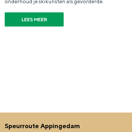
onderhoud je skikunsten als gevorderde.
LEES MEER
Speurroute Appingedam