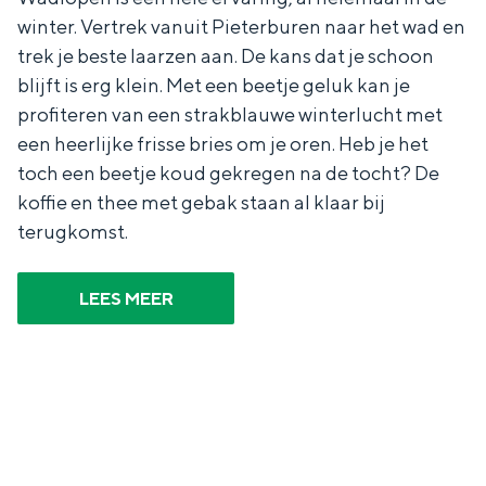
e
h
S
winter. Vertrek vanuit Pieterburen naar het wad en
r
e
i
trek je beste laarzen aan. De kans dat je schoon
blijft is erg klein. Met een beetje geluk kan je
t
E
e
profiteren van een strakblauwe winterlucht met
a
n
z
een heerlijke frisse bries om je oren. Heb je het
a
g
u
toch een beetje koud gekregen na de tocht? De
l
l
r
koffie en thee met gebak staan al klaar bij
H
i
d
terugkomst.
u
s
e
i
h
u
LEES MEER
d
p
t
i
a
s
g
g
c
e
e
h
t
e