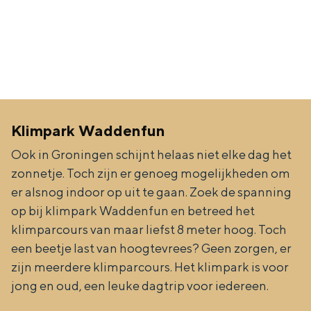
a
n
a
S
l
e
:
i
N
t
e
e
Klimpark Waddenfun
d
Ook in Groningen schijnt helaas niet elke dag het
e
zonnetje. Toch zijn er genoeg mogelijkheden om
r
er alsnog indoor op uit te gaan. Zoek de spanning
l
op bij klimpark Waddenfun en betreed het
klimparcours van maar liefst 8 meter hoog. Toch
a
een beetje last van hoogtevrees? Geen zorgen, er
n
zijn meerdere klimparcours. Het klimpark is voor
d
jong en oud, een leuke dagtrip voor iedereen.
s