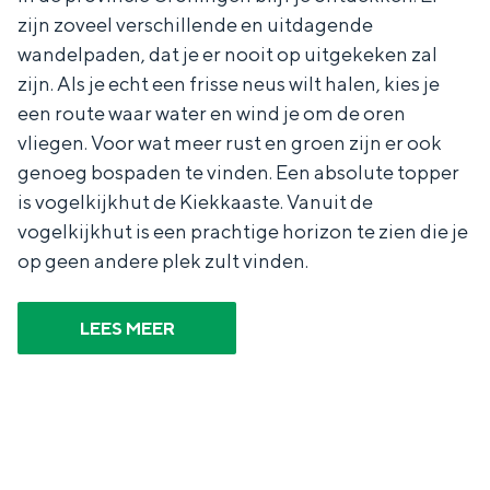
zijn zoveel verschillende en uitdagende
wandelpaden, dat je er nooit op uitgekeken zal
zijn. Als je echt een frisse neus wilt halen, kies je
een route waar water en wind je om de oren
Bijzonder overnachten
vliegen. Voor wat meer rust en groen zijn er ook
Overnachten was nog nooit zo leuk. Van
genoeg bospaden te vinden. Een absolute topper
slapen in een voormalige graanzolder
is vogelkijkhut de Kiekkaaste. Vanuit de
van een molen tot overnachten in een
vogelkijkhut is een prachtige horizon te zien die je
iglo van stro: Groningen biedt voor ieder
op geen andere plek zult vinden.
wat wils.
Fietsen
LEES MEER
Wandelen
Eten & drinken
Winkelen
Overnachten