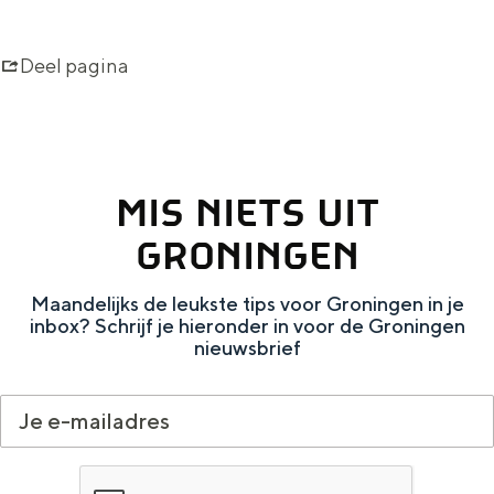
o
r
Deel pagina
n
e
m
e
MIS NIETS UIT
n
GRONINGEN
s
Maandelijks de leukste tips voor Groningen in je
inbox? Schrijf je hieronder in voor de Groningen
nieuwsbrief