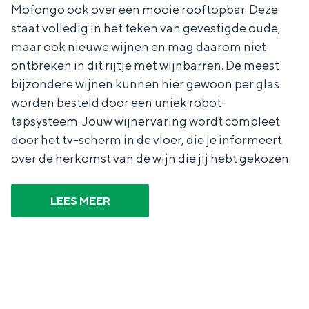
De rijkdom van Groningen is haar
Mofongo ook over een mooie rooftopbar. Deze
veranderlijke landschap. Binen een mum
staat volledig in het teken van gevestigde oude,
van tijd sta je vanuit de stad aan de
maar ook nieuwe wijnen en mag daarom niet
Waddenzee, midden in het groen of bij
ontbreken in dit rijtje met wijnbarren. De meest
een schattig wierdedorp.
bijzondere wijnen kunnen hier gewoon per glas
Lunchen in de stad
worden besteld door een uniek robot-
Naar het museum
tapsysteem. Jouw wijnervaring wordt compleet
door het tv-scherm in de vloer, die je informeert
over de herkomst van de wijn die jij hebt gekozen.
S
n
nl
e
l
Nederlands
LEES MEER
l
G
G
English
en
Deutsch
de
e
o
e
c
t
h
t
o
e
e
t
n