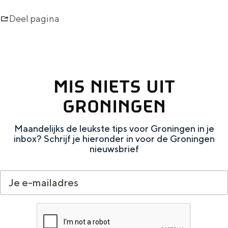
e
n
Deel pagina
k
o
ff
i
MIS NIETS UIT
e
GRONINGEN
z
a
Maandelijks de leukste tips voor Groningen in je
inbox? Schrijf je hieronder in voor de Groningen
k
nieuwsbrief
e
n