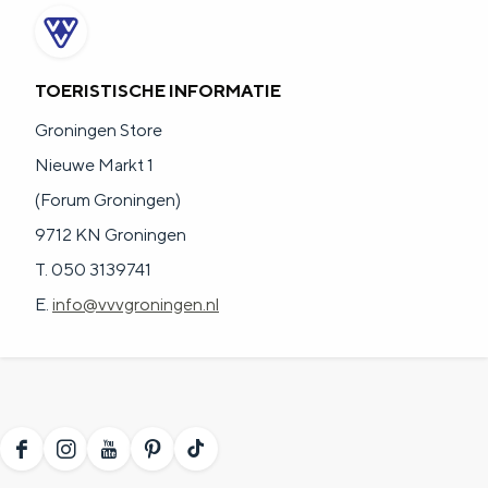
TOERISTISCHE INFORMATIE
Groningen Store
Nieuwe Markt 1
(Forum Groningen)
9712 KN Groningen
T. 050 3139741
E.
info@vvvgroningen.nl
F
I
Y
P
T