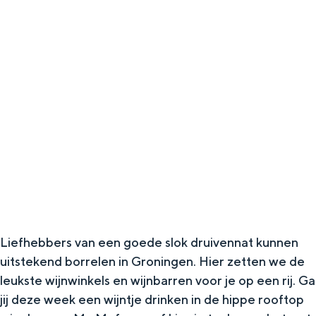
g
Wat ga jij doen?
e
Zomerwandelingen in Groningen
Zwemplekken
DIT IS GRONINGEN
Liefhebbers van een goede slok druivennat kunnen
uitstekend borrelen in Groningen. Hier zetten we de
leukste wijnwinkels en wijnbarren voor je op een rij. Ga
Top 10
bezienswaardigheden
jij deze week een wijntje drinken in de hippe rooftop