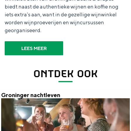
biedt naast de authentieke wijnen en koffie nog
iets extra’s aan, want in de gezellige wijnwinkel
worden wijnproeverijen en wijncursussen
georganiseerd.
LEES MEER
ONTDEK OOK
Groninger nachtleven
G
r
o
n