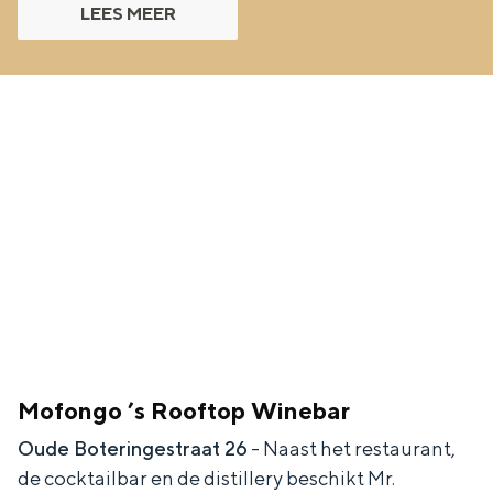
Met kinderen
LEES MEER
Theater, muziek en musea
REISIDEEËN
Een week in Stad en Ommeland
Een dag op pad in Groningen stad
Mofongo ’s Rooftop Winebar
Oude Boteringestraat 26
- Naast het restaurant,
Dagtripjes zonder auto
de cocktailbar en de distillery beschikt Mr.