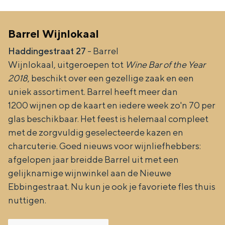
Barrel Wijnlokaal
Haddingestraat 27
- Barrel
Bijzonder overnachten
Wijnlokaal, uitgeroepen tot
Wine Bar of the Year
Overnachten was nog nooit zo leuk. Van
2018
, beschikt over een gezellige zaak en een
slapen in een voormalige graanzolder
uniek assortiment. Barrel heeft meer dan
van een molen tot overnachten in een
1200 wijnen op de kaart en iedere week zo'n 70 per
iglo van stro: Groningen biedt voor ieder
glas beschikbaar. Het feest is helemaal compleet
wat wils.
met de zorgvuldig geselecteerde kazen en
Fietsen
charcuterie. Goed nieuws voor wijnliefhebbers:
afgelopen jaar breidde Barrel uit met een
Wandelen
gelijknamige wijnwinkel aan de Nieuwe
Eten & drinken
Ebbingestraat. Nu kun je ook je favoriete fles thuis
Winkelen
nuttigen.
Overnachten