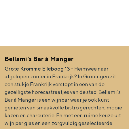
e
h
S
r
e
i
t
E
e
a
n
z
a
g
u
l
l
r
Bellami's Bar à Manger
H
i
d
u
Grote Kromme Elleboog 13 -
Heimwee naar
s
e
afgelopen zomer in Frankrijk? In Groningen zit
i
h
u
een stukje Frankrijk verstopt in een van de
d
p
t
gezelligste horecastraatjes van de stad. Bellami’s
i
a
s
Bar á Manger is een wijnbar waar je ook kunt
g
g
c
genieten van smaakvolle bistro gerechten, mooie
e
e
h
kazen en charcuterie. En met een ruime keuze uit
wijn per glas en een zorgvuldig geselecteerde
t
e