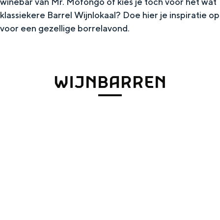
winebar van Mr. Mofongo of kies je toch voor het wat
In Groningen ligt het allemaal opvallend
klassiekere Barrel Wijnlokaal? Doe hier je inspiratie op
dicht bij elkaar. De levendigheid van de
voor een gezellige borrelavond.
stad, de stilte van een hofje, de
weidsheid van het ommeland en de
sporen van een eeuwenoud verleden.
Stad
WIJNBARREN
Provincie
Waddenkust
Natuurgebieden
WAT TE DOEN