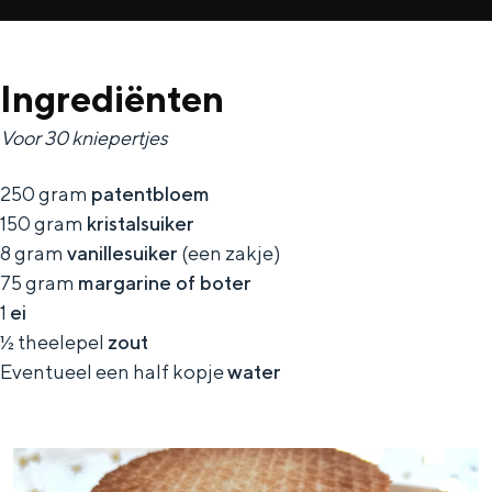
Ingrediënten
Bijzonder overnachten
Voor 30 kniepertjes
Overnachten was nog nooit zo leuk. Van
slapen in een voormalige graanzolder
250 gram
patentbloem
van een molen tot overnachten in een
150 gram
kristalsuiker
iglo van stro: Groningen biedt voor ieder
8 gram
vanillesuiker
(een zakje)
wat wils.
75 gram
margarine of boter
1
ei
Fietsen
½ theelepel
zout
Wandelen
Eventueel een half kopje
water
Eten & drinken
Winkelen
Overnachten