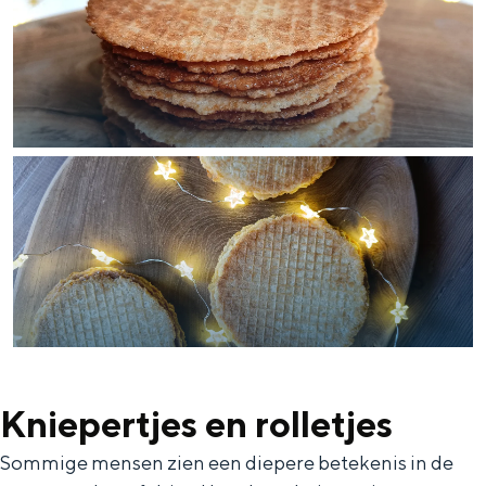
Met kinderen
Theater, muziek en musea
REISIDEEËN
Een week in Stad en Ommeland
Een dag op pad in Groningen stad
Kniepertjes en rolletjes
Dagtripjes zonder auto
Sommige mensen zien een diepere betekenis in de