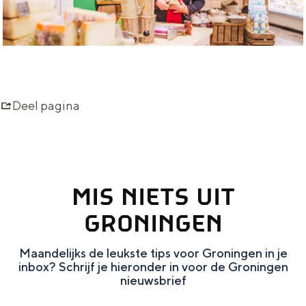
e
m
k
e
p
t
r
t
o
e
Deel pagina
d
n
u
c
t
MIS NIETS UIT
e
GRONINGEN
n
Maandelijks de leukste tips voor Groningen in je
inbox? Schrijf je hieronder in voor de Groningen
nieuwsbrief