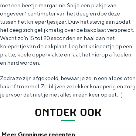
e
h
S
met een beetje margarine. Snijd een plakje van
ongeveer 1 centimeter van het deeg en doe deze
r
e
i
tussen het kniepertjesijzer. Duw het stevig aan zodat
t
E
e
het deeg zich gelijkmatig over de bakplaat verspreidt.
a
n
z
Wacht zo’n 15 tot 20 seconden en haal dan het
a
g
u
kniepertje van de bakplaat. Leg het kniepertje op een
l
l
r
platte, koele oppervlakte en laat het hierop afkoelen
H
en hard worden.
i
d
u
s
e
Zodra ze zijn afgekoeld, bewaar je ze in een afgesloten
i
h
u
bak of trommel. Zo blijven ze lekker knapperig en zorg
d
p
t
je ervoor dat niet je niet alles in één keer op eet ;-).
i
a
s
ONTDEK OOK
g
g
c
e
e
h
t
e
Meer Groningse recepten