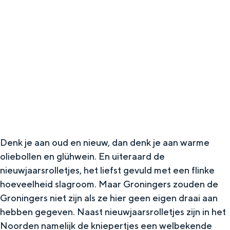
g
Wat ga jij doen?
e
Zomerwandelingen in Groningen
Zwemplekken
DIT IS GRONINGEN
Denk je aan oud en nieuw, dan denk je aan warme
oliebollen en glühwein. En uiteraard de
nieuwjaarsrolletjes, het liefst gevuld met een flinke
hoeveelheid slagroom. Maar Groningers zouden de
Groningers niet zijn als ze hier geen eigen draai aan
Top 10
hebben gegeven. Naast nieuwjaarsrolletjes zijn in het
bezienswaardigheden
Noorden namelijk de kniepertjes een welbekende