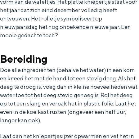
vorm van de wafeltjes. Het platte kniepertje staat voor
De rijkdom van Groningen is haar
veranderlijke landschap. Binen een mum
het jaar dat zich eind december volledig heeft
van tijd sta je vanuit de stad aan de
ontvouwen. Het rolletje symboliseert op
Waddenzee, midden in het groen of bij
nieuwjaarsdag het nog onbekende nieuwe jaar. Een
een schattig wierdedorp.
mooie gedachte toch?
Lunchen in de stad
Naar het museum
Bereiding
Doe alle ingrediënten (behalve het water) in een kom
S
n
nl
en kneed het met de hand tot een stevig deeg. Als het
e
l
Nederlands
deeg te droog is, voeg dan in kleine hoeveelheden wat
l
G
G
English
en
Deutsch
de
water toe tot het deeg stevig genoeg is. Rol het deeg
op tot een slang en verpak het in plastic folie. Laat het
e
o
e
even in de koelkast rusten (ongeveer een half uur,
c
t
h
langer kan ook).
t
o
e
e
t
n
Laat dan het kniepertjesijzer opwarmen en vet het in