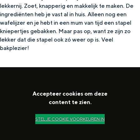
lekkernij. Zoet, knapperig en makkelijk te maken. De
In Groningen ligt het allemaal opvallend
dicht bij elkaar. De levendigheid van de
ingrediënten heb je vast al in huis. Alleen nog een
stad, de stilte van een hofje, de
wafelijzer en je hebt in een mum van tijd een stapel
weidsheid van het ommeland en de
kniepertjes gebakken. Maar pas op, want ze zijn zo
sporen van een eeuwenoud verleden.
lekker dat die stapel ook zó weer op is. Veel
Stad
bakplezier!
Provincie
Waddenkust
Natuurgebieden
Accepteer cookies om deze
WAT TE DOEN
content te zien.
STEL JE COOKIE VOORKEUREN IN