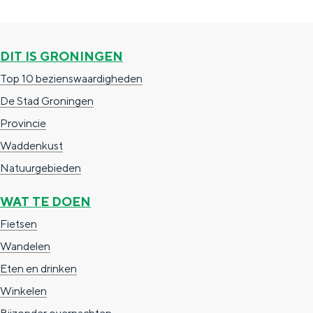
e
r
g
p
n
i
a
d
DIT IS GRONINGEN
n
g
e
Top 10 bezienswaardigheden
a
i
V
De Stad Groningen
n
e
Provincie
a
e
Waddenkust
n
Natuurgebieden
k
WAT TE DOEN
o
Fietsen
l
Wandelen
o
Eten en drinken
n
Winkelen
i