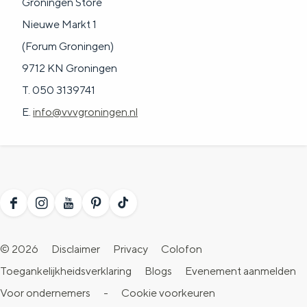
Groningen Store
Nieuwe Markt 1
(Forum Groningen)
9712 KN Groningen
T. 050 3139741
E.
info@vvvgroningen.nl
F
I
Y
P
T
a
n
o
i
i
© 2026
Disclaimer
Privacy
Colofon
c
s
u
n
k
Toegankelijkheidsverklaring
Blogs
Evenement aanmelden
e
t
T
t
T
Voor ondernemers
-
Cookie voorkeuren
b
a
u
e
o