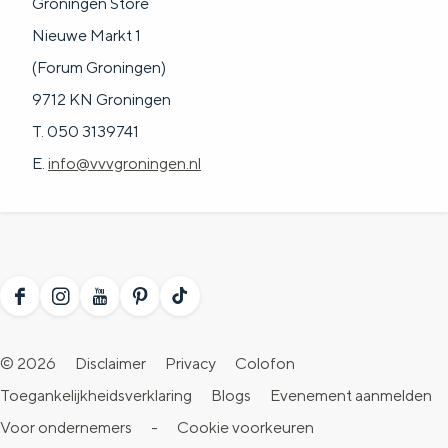
Groningen Store
Nieuwe Markt 1
(Forum Groningen)
9712 KN Groningen
T. 050 3139741
E.
info@vvvgroningen.nl
F
I
Y
P
T
a
n
o
i
i
© 2026
Disclaimer
Privacy
Colofon
c
s
u
n
k
Toegankelijkheidsverklaring
Blogs
Evenement aanmelden
e
t
T
t
T
Voor ondernemers
-
Cookie voorkeuren
b
a
u
e
o