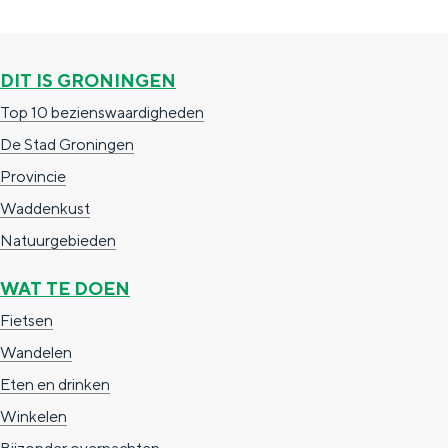
g
s
a
g
p
e
i
c
i
a
n
n
DIT IS GRONINGEN
o
n
g
G
Top 10 bezienswaardigheden
b
a
i
r
De Stad Groningen
s
n
o
Provincie
a
n
Waddenkust
i
Natuurgebieden
n
WAT TE DOEN
g
Fietsen
e
Wandelen
n
Eten en drinken
Winkelen