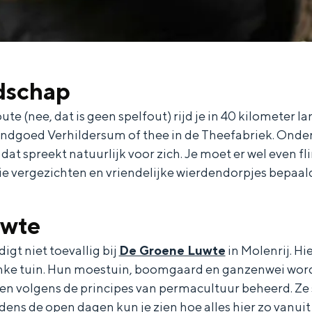
dschap
te (nee, dat is geen spelfout) rijd je in 40 kilometer lan
 Landgoed Verhildersum of thee in de Theefabriek. Onde
dat spreekt natuurlijk voor zich. Je moet er wel even f
ie vergezichten en vriendelijke wierdendorpjes bepaald
and
uwte
n stad
igt niet toevallig bij
De Groene Luwte
in Molenrij. H
inke tuin. Hun moestuin, boomgaard en ganzenwei word
en volgens de principes van permacultuur beheerd. Z
dens de open dagen kun je zien hoe alles hier zo vanuit