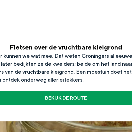
Fietsen over de vruchtbare kleigrond
aar kunnen we wat mee. Dat weten Groningers al eeuw
later bedijkten ze de kwelders; beide om het land naa
s van de vruchtbare kleigrond. Een moestuin doet het 
ontdek onderweg allerlei lekkers.
Top 10 bezienswaardighed
BEKIJK DE ROUTE
allend dicht bij elkaar. De levendigheid van de stad, de stilte van ee