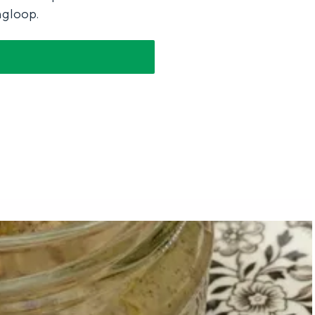
ngloop.
aan de Waddenzee, midden in het groen of bij een schattig