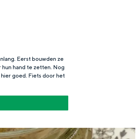
enlang. Eerst bouwden ze
r hun hand te zetten. Nog
hier goed. Fiets door het
en
n hofje, de weidsheid van het ommeland en de sporen van een