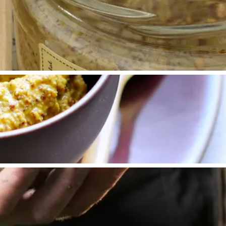
Bijzonder overnachten
. Van slapen in een voormalige graanzolder van een molen tot overnach