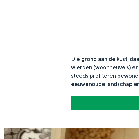
g
e
DIT IS GRONINGEN
Die grond aan de kust, d
wierden (woonheuvels) en 
steeds profiteren bewoner
eeuwenoude landschap en 
In Groningen ligt het allemaal opv
eeuwenoud verleden.
Stad
Provincie