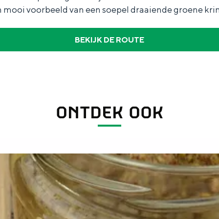
en mooi voorbeeld van een soepel draaiende groene kri
BEKIJK DE ROUTE
Dagtripjes zonder auto
veranderlijke landschap. Binen een mum van tijd sta je vanuit de stad 
ONTDEK OOK