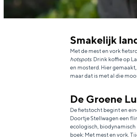
Fietsen
Wandelen
Eten & drinken
Winkelen
Smakelijk lan
Overnachten
Met de mest en vork fietsrou
Met kinderen
hotspots
. Drink koffie op
Theater, muziek en musea
en mosterd. Hier gemaakt, 
maar dat is met al die moo
REISIDEEËN
Een week in Stad en Ommel
De Groene L
Een dag op pad in Groninge
De fietstocht begint en eind
Doortje Stellwagen een fl
ecologisch, biodynamisch 
boek: Met mest en vork. Tij