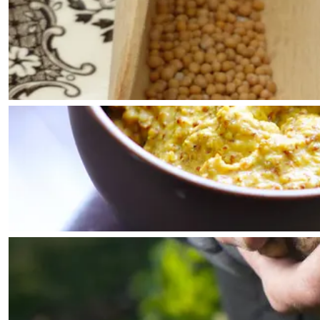
Waddenkust
Natuurgebieden
WAT TE DOEN
Overnachten was nog nooit zo leuk