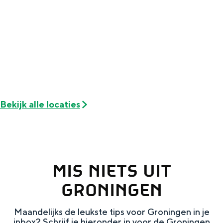
a
n
a
S
l
e
:
i
N
t
e
e
d
Bekijk alle locaties
e
r
l
MIS NIETS UIT
a
n
GRONINGEN
d
Maandelijks de leukste tips voor Groningen in je
s
inbox? Schrijf je hieronder in voor de Groningen