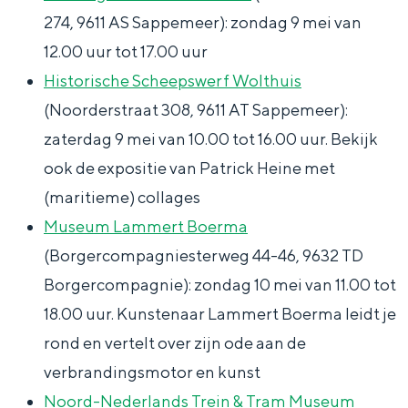
Met kinderen
n
i
i
e
A
274, 9611 AS Sappemeer): zondag 9 mei van
Theater, muziek en musea
g
n
n
n
M
12.00 uur tot 17.00 uur
e
g
g
m
b
Historische Scheepswerf Wolthuis
REISIDEEËN
n
e
e
e
e
(Noorderstraat 308, 9611 AT Sappemeer):
Een week in Stad en Ommeland
m
n
n
i
e
zaterdag 9 mei van 10.00 tot 16.00 uur. Bekijk
Een dag op pad in Groningen stad
e
m
m
2
l
ook de expositie van Patrick Heine met
i
e
e
0
d
(maritieme) collages
2
i
i
2
e
Museum Lammert Boerma
0
2
2
6
n
(Borgercompagniesterweg 44-46, 9632 TD
2
0
0
d
Borgercompagnie): zondag 10 mei van 11.00 tot
6
2
2
18.00 uur. Kunstenaar Lammert Boerma leidt je
6
6
rond en vertelt over zijn ode aan de
verbrandingsmotor en kunst
Dagtripjes zonder auto
Noord-Nederlands Trein & Tram Museum