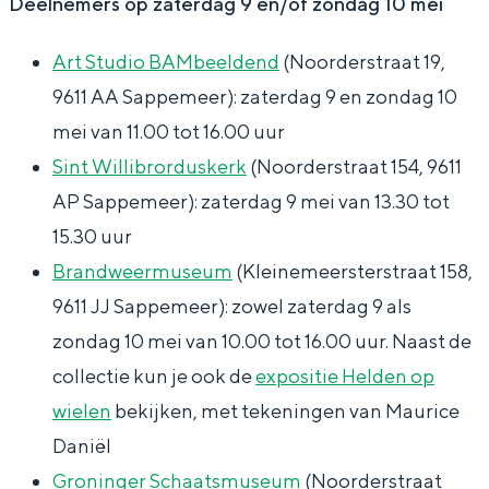
Deelnemers op zaterdag 9 en/of zondag 10 mei
j
d
d
M
b
e
j
j
i
o
Art Studio BAMbeeldend
(Noorderstraat 19,
M
e
e
d
o
9611 AA Sappemeer): zaterdag 9 en zondag 10
i
M
M
d
Bijzonder overnachten
k
mei van 11.00 tot 16.00 uur
d
i
i
e
A
Sint Willibrorduskerk
(Noorderstraat 154, 9611
Overnachten was nog nooit zo leuk. Van
d
d
d
n
r
slapen in een voormalige graanzolder
AP Sappemeer): zaterdag 9 mei van 13.30 tot
van een molen tot overnachten in een
e
d
d
-
t
15.30 uur
iglo van stro: Groningen biedt voor ieder
n
e
e
G
S
wat wils.
Brandweermuseum
(Kleinemeersterstraat 158,
-
n
n
r
t
9611 JJ Sappemeer): zowel zaterdag 9 als
Fietsen
G
-
-
o
u
zondag 10 mei van 10.00 tot 16.00 uur. Naast de
Wandelen
r
G
G
n
d
collectie kun je ook de
expositie Helden op
Eten & drinken
o
r
r
i
i
wielen
bekijken, met tekeningen van Maurice
Winkelen
n
o
o
n
o
Daniël
Overnachten
i
n
n
g
B
Groninger Schaatsmuseum
(Noorderstraat