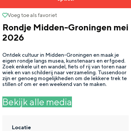
g
Wat ga jij doen?
e
Voeg toe als favoriet
Voeg toe als favoriet
Zomerwandelingen in Groningen
Rondje Midden-Groningen mei
Zwemplekken
2026
DIT IS GRONINGEN
Ontdek cultuur in Midden-Groningen en maak je
eigen rondje langs musea, kunstenaars en erfgoed.
Zoek enkele uit en wandel, fiets of rij van toren naar
wiek en van schilderij naar verzameling. Tussendoor
zijn er genoeg mogelijkheden om de lekkere trek te
stillen of om er een weekend van te maken.
Bekijk alle media
Top 10
bezienswaardigheden
Locatie