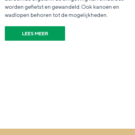
worden gefietst en gewandeld. Ook kanoën en
wadlopen behoren tot de mogelijkheden.
Bijzonder overnachten
LEES MEER
Overnachten was nog nooit zo leuk. Van
slapen in een voormalige graanzolder
van een molen tot overnachten in een
iglo van stro: Groningen biedt voor ieder
wat wils.
Fietsen
Wandelen
Eten & drinken
Winkelen
Overnachten