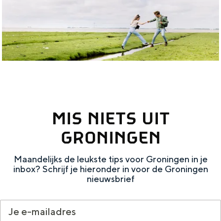
t
d
i
e
e
l
f
t
i
a
n
E
MIS NIETS UIT
e
m
GRONINGEN
s
Maandelijks de leukste tips voor Groningen in je
d
inbox? Schrijf je hieronder in voor de Groningen
e
nieuwsbrief
l
t