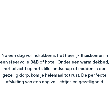
g
Wat ga jij doen?
e
Zomerwandelingen in Groningen
Zwemplekken
DIT IS GRONINGEN
Na een dag vol indrukken is het heerlijk thuiskomen in
een sfeervolle B&B of hotel. Onder een warm dekbed,
met uitzicht op het stille landschap of midden in een
gezellig dorp, kom je helemaal tot rust. De perfecte
afsluiting van een dag vol lichtjes en gezelligheid
Top 10
bezienswaardigheden