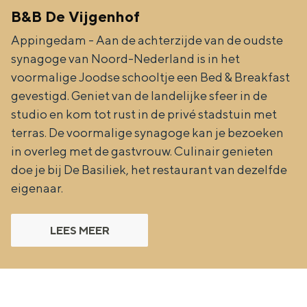
Met kinderen
B&B De Vijgenhof
Theater, muziek en musea
Appingedam - Aan de achterzijde van de oudste
synagoge van Noord-Nederland is in het
REISIDEEËN
voormalige Joodse schooltje een Bed & Breakfast
Een week in Stad en Ommeland
gevestigd. Geniet van de landelijke sfeer in de
studio en kom tot rust in de privé stadstuin met
Een dag op pad in Groningen stad
terras. De voormalige synagoge kan je bezoeken
in overleg met de gastvrouw. Culinair genieten
doe je bij De Basiliek, het restaurant van dezelfde
eigenaar.
LEES MEER
Dagtripjes zonder auto