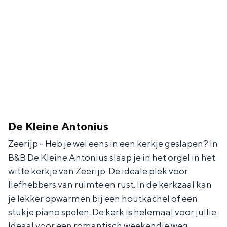
De rijkdom van Groningen is haar
veranderlijke landschap. Binen een mum
van tijd sta je vanuit de stad aan de
Waddenzee, midden in het groen of bij
een schattig wierdedorp.
Lunchen in de stad
Naar het museum
S
n
nl
De Kleine Antonius
e
l
Nederlands
Zeerijp - Heb je wel eens in een kerkje geslapen? In
l
G
G
English
en
Deutsch
de
B&B De Kleine Antonius slaap je in het orgel in het
e
o
e
witte kerkje van Zeerijp. De ideale plek voor
liefhebbers van ruimte en rust. In de kerkzaal kan
c
t
h
je lekker opwarmen bij een houtkachel of een
t
o
e
stukje piano spelen. De kerk is helemaal voor jullie.
e
t
n
Ideaal voor een romantisch weekendje weg.