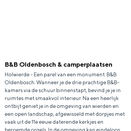
In Groningen ligt het allemaal opvallend
dicht bij elkaar. De levendigheid van de
stad, de stilte van een hofje, de
weidsheid van het ommeland en de
sporen van een eeuwenoud verleden.
Stad
Provincie
B&B Oldenbosch & camperplaatsen
Waddenkust
Natuurgebieden
Holwierde - Een parel van een monument: B&B
Oldenbosch. Wanneer je de drie prachtige B&B-
kamers via de schuur binnenstapt, bevind je je in
WAT TE DOEN
ruimtes met smaakvol interieur. Na een heerlijk
ontbijt geniet je in de omgeving van wierden en
een open landschap, afgewisseld met dorpjes met
vaak uit de 11e eeuw daterende kerkjes en
beroemde orgels. In de omgeving kan eindeloos