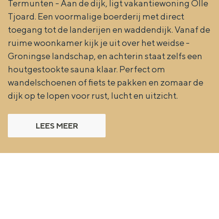
Termunten - Aan de dijk, ligt vakantiewoning Olle
a
n
Tjoard. Een voormalige boerderij met direct
a
S
toegang tot de landerijen en waddendijk. Vanaf de
l
e
ruime woonkamer kijk je uit over het weidse ­
:
i
Groningse landschap, en achterin staat zelfs een
houtgestookte sauna klaar. Perfect om
N
t
wandelschoenen of fiets te pakken en zomaar de
e
e
dijk op te lopen voor rust, lucht en uitzicht.
d
e
LEES MEER
r
l
a
n
d
s